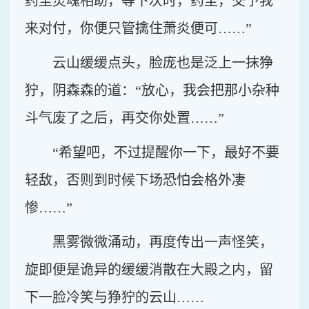
药尘灵魂相助，等下次时，药尘，交予我
来对付，你便只管擒住萧炎便可……”
云山缓缓点头，脸庞也是泛上一抹狰
狞，阴森森的道：“放心，我会把那小杂种
斗气废了之后，再交你处置……”
“希望吧，不过提醒你一下，最好不要
轻敌，否则到时候下场恐怕会格外凄
惨……”
黑雾微微涌动，再度传出一声怪笑，
旋即便是诡异的缓缓消散在大殿之内，留
下一脸冷笑与狰狞的云山……