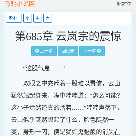
马驰小说网
繁體中文
字体：
小
中
大
第685章 云岚宗的震惊
上一章
回目录
下一章
“这股气息……”
双眼之中充斥着一股难以置信，云山
猛然站起身来，嘴中喃喃道：“怎么可能？
这小子竟然还真的活着……”喃喃声落下，
云山似乎突然想起了什么，脸色陡然一
变，身形一闪，便是犹如鬼魅般的消失在