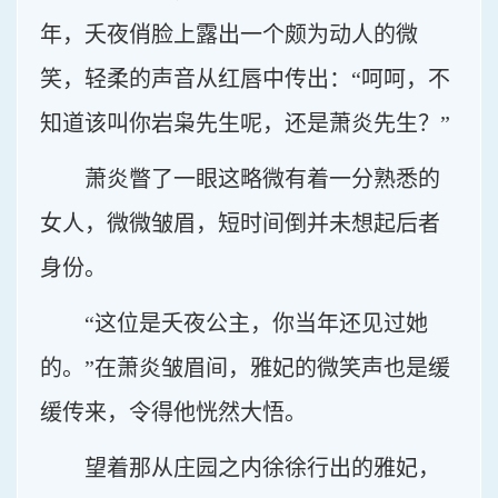
年，夭夜俏脸上露出一个颇为动人的微
笑，轻柔的声音从红唇中传出：“呵呵，不
知道该叫你岩枭先生呢，还是萧炎先生？”
萧炎瞥了一眼这略微有着一分熟悉的
女人，微微皱眉，短时间倒并未想起后者
身份。
“这位是夭夜公主，你当年还见过她
的。”在萧炎皱眉间，雅妃的微笑声也是缓
缓传来，令得他恍然大悟。
望着那从庄园之内徐徐行出的雅妃，