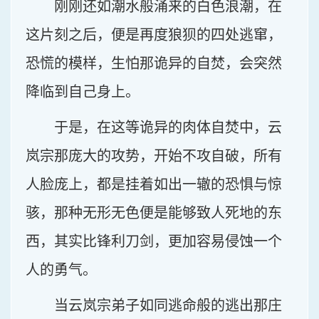
刚刚还如潮水般涌来的白色浪潮，在
这片刻之后，便是再度狼狈的四处逃窜，
恐慌的模样，生怕那诡异的自焚，会突然
降临到自己身上。
于是，在这等诡异的肉体自焚中，云
岚宗那庞大的攻势，开始不攻自破，所有
人脸庞上，都是挂着如出一辙的恐惧与惊
骇，那种无形无色便是能够致人死地的东
西，其实比锋利刀剑，更加容易侵蚀一个
人的勇气。
当云岚宗弟子如同逃命般的逃出那庄