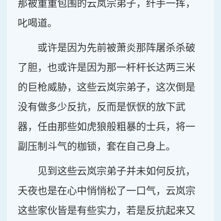
那被重重包围的云岚宗弟子，纤手一挥，
叱喝道。
或许是因为先前被萧炎那阵屠杀杀破
了胆，也或许是因为那一杆杆长达两三米
的巨枪威胁，这些云岚宗弟子，这次倒是
没有做多少反抗，反而是恹恹的放下武
器，任由那些如虎狼般粗暴的士兵，将一
副压制斗气的枷锁，套在自己身上。
见到这些云岚宗弟子并未如何反抗，
夭夜也是在心中悄悄松了一口气，云岚宗
这些家伙皆是有些实力，若是反抗起来又