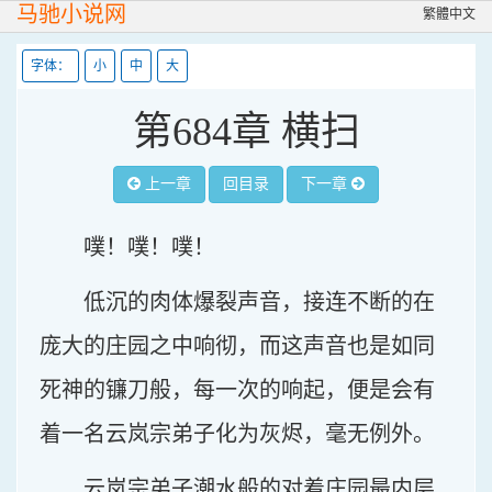
马驰小说网
繁體中文
字体：
小
中
大
第684章 横扫
上一章
回目录
下一章
噗！噗！噗！
低沉的肉体爆裂声音，接连不断的在
庞大的庄园之中响彻，而这声音也是如同
死神的镰刀般，每一次的响起，便是会有
着一名云岚宗弟子化为灰烬，毫无例外。
云岚宗弟子潮水般的对着庄园最内层