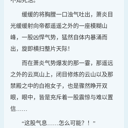
不知死活。
缓缓的将胸膛一口浊气吐出，萧炎目
光缓缓射向帝都遥遥之外的一座模糊山
峰，一股凶悍气势，猛然自体内暴涌而
出，旋即横扫整片天际！
而在萧炎气势爆发的那一霎，那遥远
之外的云岚山上，闭目修炼的云山以及那
禁殿之中的白袍女子，也是骤然睁开双
眼，眼中，皆是充斥着一股震惊与难以置
信……
“这股气息……怎么可能？！”