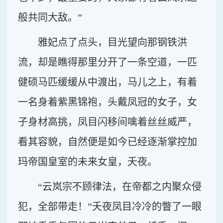
般共同大敌。”
雅妃点了点头，目光望向那钢铁洪
流，却是瞧得那里分开了一条空道，一匹
健硕马匹缓缓从中渡出，马儿之上，有着
一名身着紫黑锦袍，头戴凤冠的女子，女
子身材高挑，凤目闪移间噙着丝丝威严，
看其容貌，自然便是如今已经逐渐掌控加
玛帝国皇室的未来女皇，夭夜。
“云岚宗不顾律法，在帝都之内聚众侵
犯，全部带走！”夭夜凤目冷冷的瞥了一眼