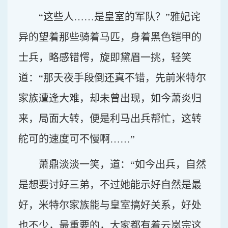
“这些人……是皇室的军队？”雅妃诧
异的望着那些骑着马匹，身着黑色铠甲的
士兵，略感错愕，旋即黛眉一挑，轻笑
道：“那夭夜手段倒还真不错，先前米特尔
家族遭逢大难，却未曾出现，如今萧炎归
来，局面大转，便是利马出兵帮忙，这转
舵可的速度可不慢啊……”
萧鼎淡淡一笑，道：“如今出兵，自然
是想要讨好三弟，不过她能示好自然是最
好，米特尔家族能与皇室搞好关系，好处
也不少，最重要的，大家都有着云岚宗这