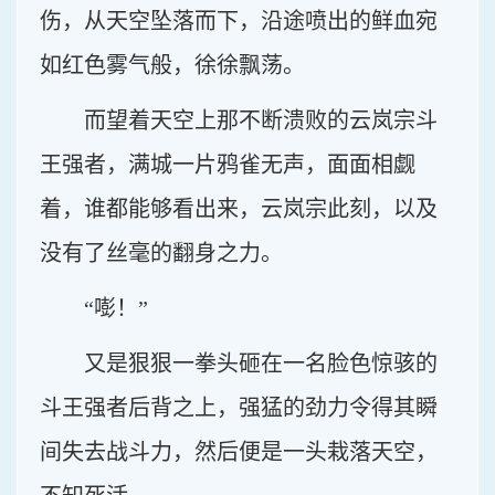
伤，从天空坠落而下，沿途喷出的鲜血宛
如红色雾气般，徐徐飘荡。
而望着天空上那不断溃败的云岚宗斗
王强者，满城一片鸦雀无声，面面相觑
着，谁都能够看出来，云岚宗此刻，以及
没有了丝毫的翻身之力。
“嘭！”
又是狠狠一拳头砸在一名脸色惊骇的
斗王强者后背之上，强猛的劲力令得其瞬
间失去战斗力，然后便是一头栽落天空，