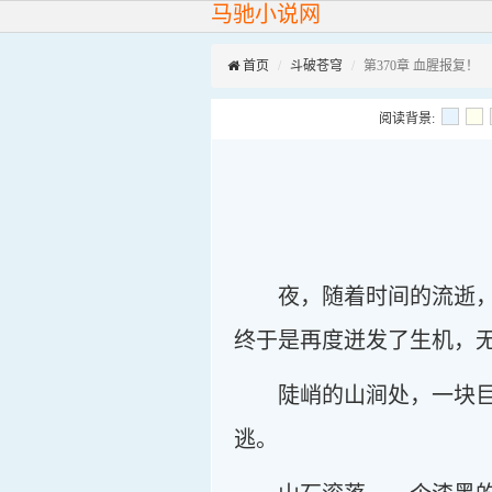
马驰小说网
首页
斗破苍穹
第370章 血腥报复！
阅读背景:
夜，随着时间的流逝
终于是再度迸发了生机，
陡峭的山涧处，一块
逃。