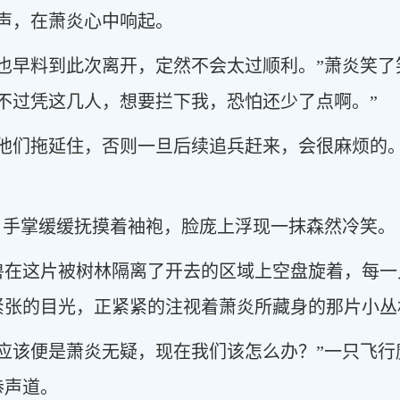
声，在萧炎心中响起。
也早料到此次离开，定然不会太过顺利。”萧炎笑
不过凭这几人，想要拦下我，恐怕还少了点啊。”
被他们拖延住，否则一旦后续追兵赶来，会很麻烦的
，手掌缓缓抚摸着袖袍，脸庞上浮现一抹森然冷笑。
兽在这片被树林隔离了开去的区域上空盘旋着，每一
紧张的目光，正紧紧的注视着萧炎所藏身的那片小丛
人应该便是萧炎无疑，现在我们该怎么办？”一只飞
恭声道。