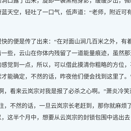
的洞口露了出来，旋即一袭黑袍身影，缓缓步出，微
蓝天空，轻吐了一口气，低声道：“老师，附近可有
很快的便是传了出来：“在对面山涧几百米之外，有
着一些，云山在你体内残留了一道能量痕迹，虽然那
的感觉到一点，所以，可以借此摸清你粗略的方位，
索才能确定，不然的话，昨夜他们便会找到这里了。
啊，看来云岚宗对我是报了必杀之心啊。”萧炎冷笑
拖住，不然的话，一旦云岚宗长老赶到，那你就麻烦
以，这半个月中，想要从云岚宗的封锁包围中逃出去