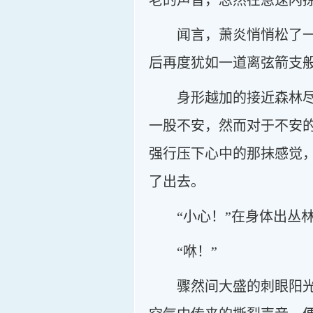
老的声音，忽然在急速闪
闻言，萧炎悄悄松了
后再度犹如一道离弦箭支
身形越加的接近森林
一股不安，然而对于不安
强行压下心中的那抹感觉
了出去。
“小心！”在身体出丛
“咻！”
骤然间大盛的刺眼阳