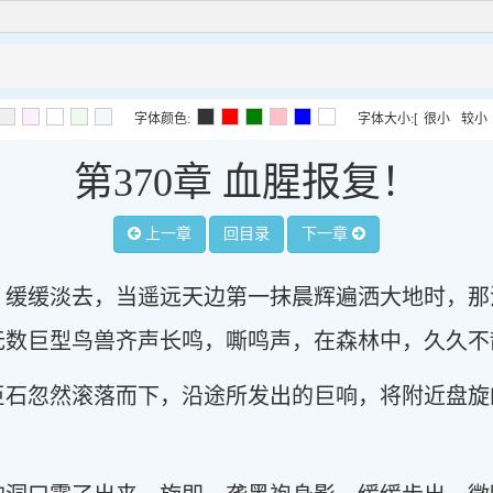
字体颜色:
字体大小:
[
很小
较小
第370章 血腥报复！
上一章
回目录
下一章
，缓缓淡去，当遥远天边第一抹晨辉遍洒大地时，那
无数巨型鸟兽齐声长鸣，嘶鸣声，在森林中，久久不
巨石忽然滚落而下，沿途所发出的巨响，将附近盘旋