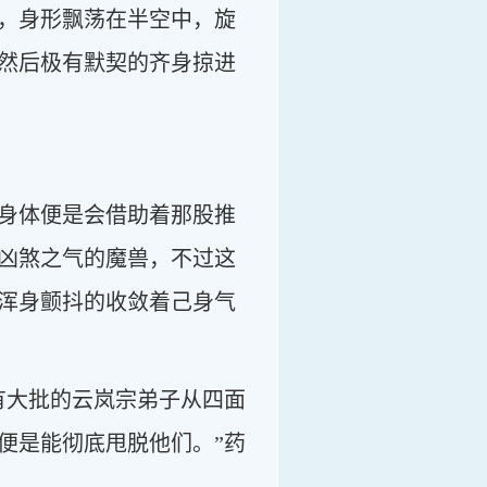
，身形飘荡在半空中，旋
然后极有默契的齐身掠进
身体便是会借助着那股推
凶煞之气的魔兽，不过这
浑身颤抖的收敛着己身气
有大批的云岚宗弟子从四面
便是能彻底甩脱他们。”药