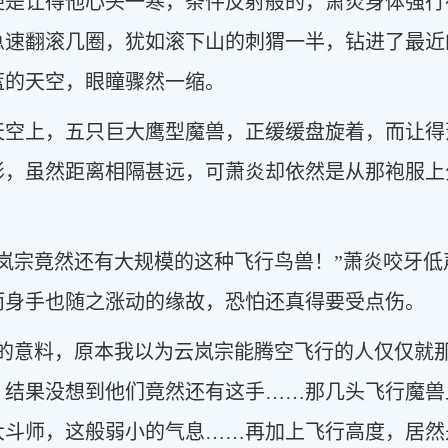
便是让得他心头一寒，条件反射般的，萧炎身体强行
急速翻滚几圈，犹如滚下山的刺猬一半，钻进了最近
蓝的天空，眼瞳骤然一缩。
天空上，五只巨大鹰型魔兽，正缓缓盘旋着，而让得
影，虽然距离相隔甚远，可萧炎却依然是从那袍服上
云岚宗竟然还有大规模的这种飞行鸟兽！”萧炎咬牙
而身手也随之涨动的缘故，恐怕还真得要受点伤。
我的意料，原本我以为云岚宗能腾空飞行的人仅仅就
，结果没想到他们竟然还有这手……那几头飞行魔兽
大斗师，这般弱小的气息……再加上飞行高度，居然