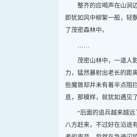
整齐的应喝声在山涧
即犹如风中柳絮一般，轻
了茂密森林中。
……
茂密山林中，一道人
力，猛然暴射出老长的距
些魔兽却并未有着半点阻
息，那模样，就犹如遇见
“后面的追兵越来越
八方赶来，不过好在沿途