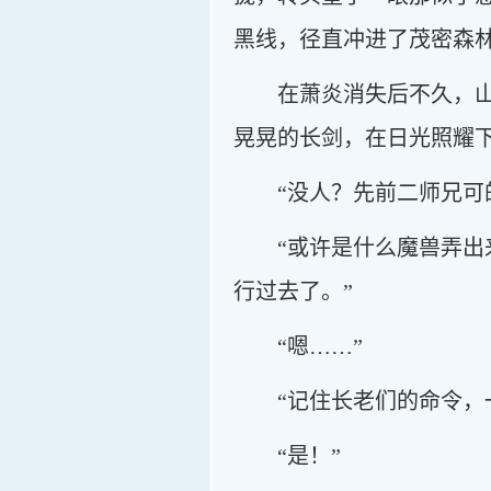
黑线，径直冲进了茂密森
在萧炎消失后不久，
晃晃的长剑，在日光照耀
“没人？先前二师兄可
“或许是什么魔兽弄
行过去了。”
“嗯……”
“记住长老们的命令，
“是！”