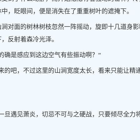
林中，眨眼间，便是消失在了重重树叶的遮掩下。
山涧对面的树林树枝忽然一阵摇动，旋即十几道身影
下，反射着森冷光泽。
的确是感应到这边空气有些振动啊？”
出来的吧，不过这里的山涧宽度太长，看来只能让精
一旦遇见萧炎，切忌不可与之硬战，只要倾尽全力将