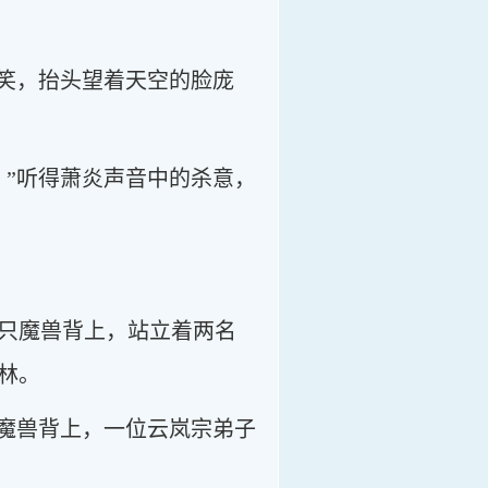
了笑，抬头望着天空的脸庞
。”听得萧炎声音中的杀意，
只魔兽背上，站立着两名
林。
行魔兽背上，一位云岚宗弟子