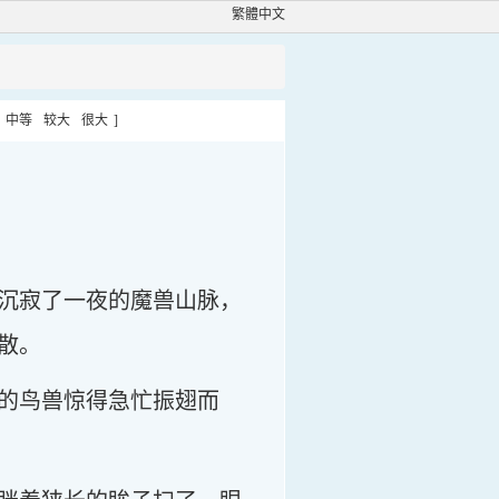
繁體中文
中等
较大
很大
]
沉寂了一夜的魔兽山脉，
散。
的鸟兽惊得急忙振翅而