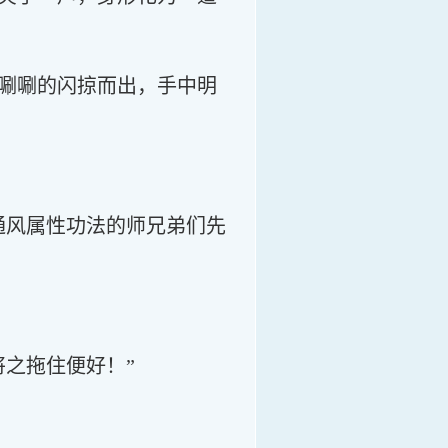
唰唰的闪掠而出，手中明
通风属性功法的师兄弟们先
之拖住便好！”