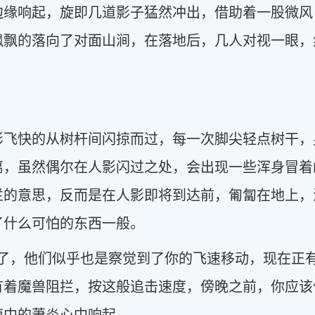
边缘响起，旋即几道影子猛然冲出，借助着一股微风
飘飘的落向了对面山涧，在落地后，几人对视一眼，
影飞快的从树杆间闪掠而过，每一次脚尖轻点树干，
离，虽然偶尔在人影闪过之处，会出现一些浑身冒着
拦的意思，反而是在人影即将到达前，匍匐在地上，
了什么可怕的东西一般。
远了，他们似乎也是察觉到了你的飞速移动，现在正
有着魔兽阻拦，按这般追击速度，傍晚之前，你应该