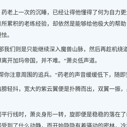
，药老上一次的沉睡，已经让得他懂得了何为自力更
月所累积的老练经验，却依然是能够给他极大的帮助
胆怯。
，那我们则是只能继续深入魔兽山脉，然后再趁机绕
想离开加玛帝国，并不难。”萧炎低声道。
帮你注意周围的追兵。”药老的声音缓缓低下，随即
肩膀轻抖，宽大的紫云翼便是扑腾而出，双翼一振，
涧平行线时，萧炎身形一转，旋即便是稳稳的落在了
感受到了什么动静，而开始隐隐有着骚动的密林，冷