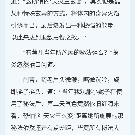
道：“这所谓的‘天火三玄变’，其实便是靠
某种特殊玄异的方式，将体内的奇异火焰
引诱而出，最后爆发出一种极强的能量，
以此来达到退敌震慑之效。”
“有薰儿当年所施展的秘法强么？”萧
炎忽然插口问道。
闻言，药老眉头微皱，略微沉吟，旋
即摇了摇头，道：“当年我观那小妮子在使
用了秘法后，第二天气色竟然依旧红润来
看，恐怕这‘天火三玄变’距离她所施展的那
秘法依然还是有点差距，毕竟所有秘法大