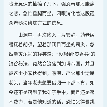
脸庞急速的抽搐了几下，强忍着那股胀痛
之感，急忙盘腿而坐，闭眼消化着这股蕴
含着秘法修炼方式的信息。
山洞中，再次陷入一片安静，药老缓
缓抚着胡须，望着那闭目而坐的萧炎，忽
然幸灾乐祸的轻笑道：“没想到‘焚香谷’的
镇谷秘法，竟然会流落到加玛帝国，并且
被这个小家伙得到，嘿嘿，严火那个迂腐
老头，当年老夫想要借阅一下都不肯，如
今还不是落到了我弟子手中，而且还是毫
不费力，若是他知道的话，恐怕又得暴跳