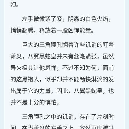
幻。
左手微微紧了紧，阴森的白色火焰，
悄悄翻腾，释放着一股凶悍能量。
巨大的三角瞳孔翻着许些讥诮的盯着
萧炎，八翼黑蛇皇并未有丝毫紧张，虽然
异火极其让他忌惮，不过不知为何，面前
的这黑袍人，似乎却并不能畅快淋漓的发
出属于它的力量，因此，八翼黑蛇皇，也
并不是十分的惧怕。
三角瞳孔之中的讥诮，存在了片刻时
间，在当萧炎的右手之上，忽然再度腾升