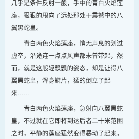
几乎是条件反射一般，手中的青白火焰莲
座，狠狠的甩向了远处那处于震撼中的八
翼黑蛇皇。
青白两色火焰莲座，悄无声息的划过
虚空，沿途连一点点风声都未曾带起，然
而，就是这般轻飘飘的姿态，却是让得八
翼黑蛇皇，浑身鳞片，猛的倒立了起
来……
青白两色火焰莲座，急射向八翼黑蛇
皇，不过就在它即将到达后者二十米范围
之时，平静的莲座猛然变得暴动了起来，