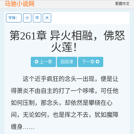
马驰小说网
繁體中文
字体：
小
中
大
第261章 异火相融，佛怒
火莲！
上一章
回目录
下一章
这个近乎疯狂的念头一出现，便是让
得萧炎不由自主的打了一个哆嗦，可任他
如何压制，那念头，却依然是攀绕在心
间，无论如何，也是挥之不去，犹如魔障
缠身……