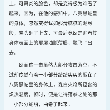
上，可萧炎的脸色，却是变得极为难看了
起来，因为，在他的感知中，八翼黑蛇皇
的身体，忽然变得犹如那滑腻腻的泥鳅一
般，拳头砸了上去，可最后竟然是贴着其
身体表面上的那层油腻薄膜，飘飞了出
去。
然而这一击虽然大部分攻击落空，不
过却依然有着一小部分结结实实的砸在了
八翼黑蛇皇的身体上，森白火焰所蕴含的
炽热温度，顿时，便是让得落拳之处的那
一小部分蛇鳞，曲卷了起来。