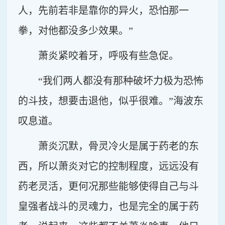
人，先前若非是靠你的异火，恐怕那一
拳，对他都没多少效果。”
萧炎紧咬着牙，呼吸有些急促。
“我们两人都没有那种破坏力极为恐怖
的斗技，想要击退他，似乎很难。”海波东
叹息道。
萧炎沉默，骨灵冷火是属于药老的东
西，所以萧炎对它的控制程度，远远没有
药老灵活，更何况那些能够使得自己与斗
皇强者战斗的灵魂力，也是完全的属于药