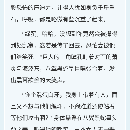
股恐怖的压迫力，让得人犹如身负千斤重
石，呼吸，都是略微有些沉重了起来。
“绿蛮，哈哈，没想到你竟然会被撵得
到处乱窜，这若是传了回去，恐怕会被他
们给笑死！”巨大的三角瞳孔盯着对面的萧
炎与海波东，八翼黑蛇皇巨嘴张合着，发
出震耳欲聋的大笑声。
“你个混蛋白牙，我身上带着有人，而
且又不想与他们缠斗，不跑难道还傻站着
等他们攻击啊？”身体悬浮在八翼黑蛇皇头
颅之旁，听得他的嘲笑，青衣女人不由得