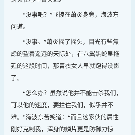
“没事吧？”飞掠在萧炎身旁，海波东
问道。
“没事。”萧炎摇了摇头，目光有些焦
虑的望着遥远的天际处，在八翼黑蛇皇拖
延的这段时间，那青衣女人早就跑得没影
了。
“怎么办？虽然说他并不能击杀我们，
可以他的速度，要拦住我们，似乎并不
难。”海波东苦笑道：“而且这家伙的属性
刚好克制我，浑身的鳞片更是防御力惊