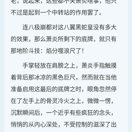
老，说起来，这些都不关萧炎啥事，他只
不过是起到一个中转站的作用罢了。
连八极崩都对这八翼黑蛇皇没有多大
的效果，那么萧炎所剩下的底牌，就只有
那地阶斗技：焰分噬浪尺了！
手掌轻放在肩膀之上，萧炎手指触摸
着背后那冰凉的黑色巨尺，然而就在当他
准备启用这最后的底牌之时，眼角忽然停
在了左手上的骨灵冷火之上，微微一愣，
沉默瞬间后，一个近乎有些疯狂的念头，
悄悄的从内心深处，不受控制的滋深了出