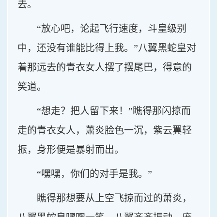
去。
“放心吧，论起飞行速度，斗皇级别
中，还没有谁能比得上我。”八翼黑蛇皇对
着那远去的青衣女人摆了摆尾巴，得意的
笑道。
“想走？把人留下来！”瞧得那闪掠而
走的青衣女人，萧炎脸色一沉，紫云翼轻
振，身形便是暴射而出。
“嘿嘿，你们的对手是我。”
瞧得那想要从上空飞掠而过的萧炎，