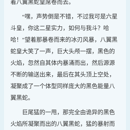
着八翼黑蛇皇席卷而去。
“嘿，声势倒是不错，不过我可是六星
斗皇，你这二星实力，如何与我斗？哈
哈！”望着那暴卷而来的冰刃风暴，八翼黑
蛇皇大笑了一声，巨大头颅一摆，黑色的
火焰，忽然自其体内暴涌而出，然后源源
不断的输送出来，最后在其头顶上空处，
凝聚成了一个体型同样庞大的黑色能量八
翼黑蛇。
巨尾猛的一甩，那完全由诡异的黑色
火焰所凝聚而出的八翼黑蛇，猛的暴射而