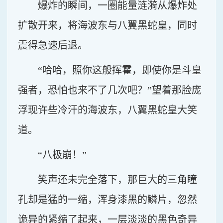
爆炸的瞬间，一圈能量涟漪从爆炸处
扩散开来，将海波东与八翼黑蛇皇，同时
震得急速后退。
“哈哈，照你这般挥霍，即使你是斗皇
强者，恐怕也来不了几次吧？”望着那脸庞
浮现许些冷汗的海波东，八翼黑蛇皇大笑
道。
“八极崩！”
笑声还未完全落下，那巨大的三角瞳
孔却是猛的一缩，浑身漆黑的鳞片，忽然
诡异的紧缩了起来，一层淡淡的黑色奇异