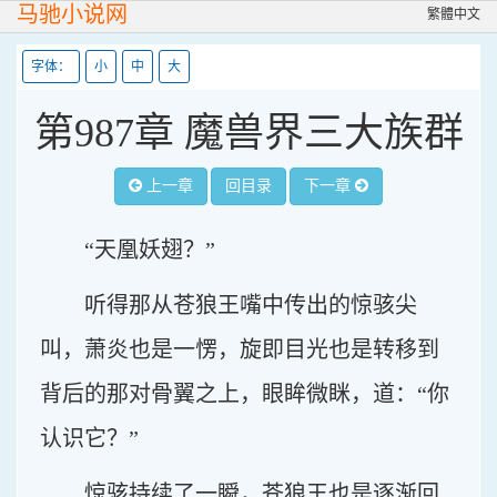
马驰小说网
繁體中文
字体：
小
中
大
第987章 魔兽界三大族群
上一章
回目录
下一章
“天凰妖翅？”
听得那从苍狼王嘴中传出的惊骇尖
叫，萧炎也是一愣，旋即目光也是转移到
背后的那对骨翼之上，眼眸微眯，道：“你
认识它？”
惊骇持续了一瞬，苍狼王也是逐渐回