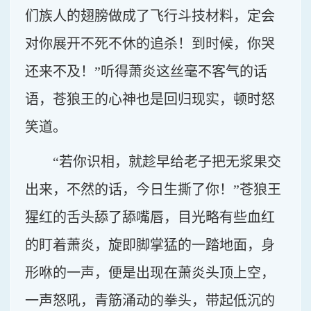
们族人的翅膀做成了飞行斗技材料，定会
对你展开不死不休的追杀！到时候，你哭
还来不及！”听得萧炎这丝毫不客气的话
语，苍狼王的心神也是回归现实，顿时怒
笑道。
“若你识相，就趁早给老子把无浆果交
出来，不然的话，今日生撕了你！”苍狼王
猩红的舌头舔了舔嘴唇，目光略有些血红
的盯着萧炎，旋即脚掌猛的一踏地面，身
形咻的一声，便是出现在萧炎头顶上空，
一声怒吼，青筋涌动的拳头，带起低沉的