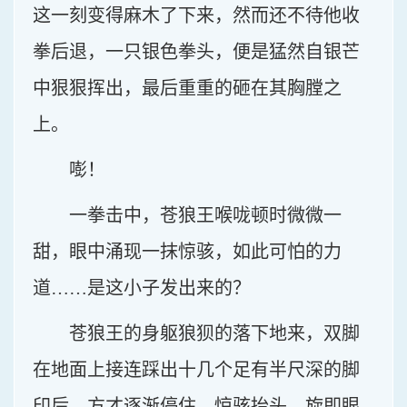
这一刻变得麻木了下来，然而还不待他收
拳后退，一只银色拳头，便是猛然自银芒
中狠狠挥出，最后重重的砸在其胸膛之
上。
嘭！
一拳击中，苍狼王喉咙顿时微微一
甜，眼中涌现一抹惊骇，如此可怕的力
道……是这小子发出来的？
苍狼王的身躯狼狈的落下地来，双脚
在地面上接连踩出十几个足有半尺深的脚
印后，方才逐渐停住，惊骇抬头，旋即眼