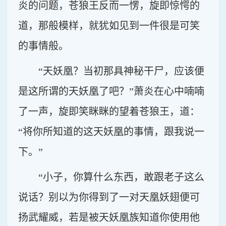
炎的问题，苍狼王反而一愣，旋即惊愕的
道，那般模样，就犹如见到一件很是可笑
的事情般。
“天妖凰？当初那具神秘干尸，应该便
是这所谓的天妖凰了吧？”萧炎在心中喃喃
了一声，旋即笑眯眯的望着苍狼王，道：
“将你所知道的这天妖凰的事情，跟我说一
下。”
“小子，你算什么东西，敢跟老子这么
说话？别以为你得到了一对天凰妖翅便可
扬武耀威，若是被天妖凰族知道你使用他