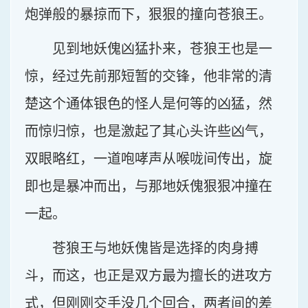
炮弹般的暴掠而下，狠狠的撞向苍狼王。
见到地妖傀凶猛扑来，苍狼王也是一
惊，经过先前那短暂的交锋，他非常的清
楚这个通体银色的怪人是何等的凶猛，然
而惊归惊，也是激起了其心头许些凶气，
双眼略红，一道咆哮声从喉咙间传出，旋
即也是暴冲而出，与那地妖傀狠狠冲撞在
一起。
苍狼王与地妖傀皆是选择的肉身搏
斗，而这，也正是双方最为擅长的进攻方
式，但刚刚交手没几个回合，两者间的差