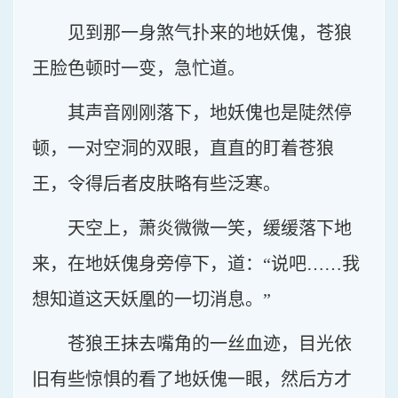
见到那一身煞气扑来的地妖傀，苍狼
王脸色顿时一变，急忙道。
其声音刚刚落下，地妖傀也是陡然停
顿，一对空洞的双眼，直直的盯着苍狼
王，令得后者皮肤略有些泛寒。
天空上，萧炎微微一笑，缓缓落下地
来，在地妖傀身旁停下，道：“说吧……我
想知道这天妖凰的一切消息。”
苍狼王抹去嘴角的一丝血迹，目光依
旧有些惊惧的看了地妖傀一眼，然后方才