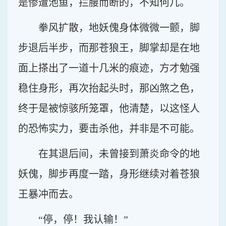
是惨遭池鱼，拦腰而断的，不知何几。
拳风扩散，地妖傀身体微微一颤，脚
步退后半步，而那苍狼王，脚掌却是在地
面上搽出了一道十几米的痕迹，方才勉强
稳住身形，再次抬起头时，那凶煞之色，
终于是被惊骇所笼罩，他清楚，以这怪人
的恐怖实力，要击杀他，并非是不可能。
在其退后间，未曾接到萧炎命令的地
妖傀，脚步再度一踏，身形继续对着苍狼
王暴冲而去。
“停，停！我认输！”