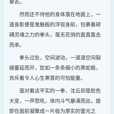
窜去。
然而还不待他的身体落在地面上，一
道身影便是鬼魅般的浮现身前，包裹着磅
礴灵魂之力的拳头，毫无花俏的直直轰击
而来。
拳头过处，空间波动，一道道空间裂
缝蔓延而开，犹如一条条细小的黑蛇般，
充斥着令人心生寒意的可怕能量。
面对着这平实的一拳，沈云却是脸色
大变，一声怒吼，体内斗气暴涌而出，旋
即在面前凝聚成一片极为厚实的雷光之