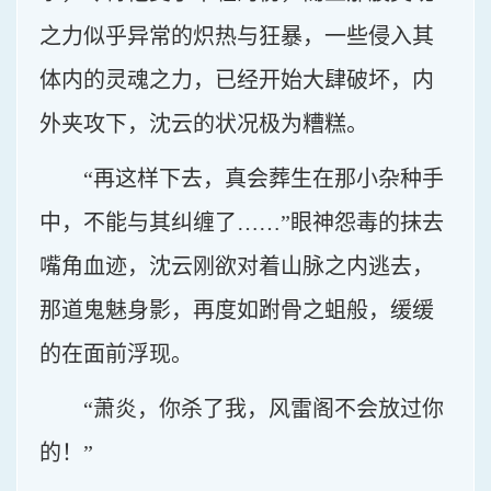
之力似乎异常的炽热与狂暴，一些侵入其
体内的灵魂之力，已经开始大肆破坏，内
外夹攻下，沈云的状况极为糟糕。
“再这样下去，真会葬生在那小杂种手
中，不能与其纠缠了……”眼神怨毒的抹去
嘴角血迹，沈云刚欲对着山脉之内逃去，
那道鬼魅身影，再度如跗骨之蛆般，缓缓
的在面前浮现。
“萧炎，你杀了我，风雷阁不会放过你
的！”