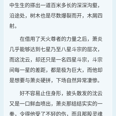
中生生的搽出一道百米多长的深深沟壑，
沿途处，树木也是尽数爆裂而开，木屑四
射。
在借用了天火尊者的力量之后，萧炎
几乎能够达到七星乃至八星斗宗的层次，
而这沈云，却还只是一名四星斗宗，斗宗
间每一星的差距，都是极为巨大，而他却
是想要与萧炎硬拼，下场自然异常凄惨。
好不容易止住身形，披头散发的沈云
又是一口鲜血喷出，萧炎那结结实实的一
拳，令得他受了不轻的伤，而且那股灵魂