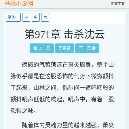
马驰小说网
繁體中文
字体：
小
中
大
第971章 击杀沈云
上一章
回目录
下一章
磅礴的气势荡漾在萧炎周身，整个山
脉似乎都是在这股恐怖的气势下微微颤抖
了起来，山林之间，偶尔间一道呜咽般的
颤抖吼声低低的响起，吼声中，有着一股
恐惧之味。
随着体内灵魂力量的越来越强，萧炎