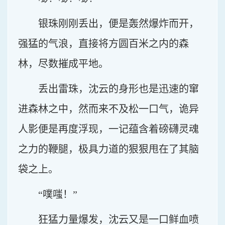
银珠刚刚丢出，便是轰然爆炸而开，
强猛的气浪，直接将方圆百米之内的森
林，尽数摧成平地。
丢出雷珠，沈云的身形也是迅速的窜
进森林之中，然而来不及松一口气，诡异
人影便是再度浮现，一记蕴含着磅礴灵魂
之力的鞭腿，极具力道的狠狠甩在了其脑
袋之上。
“噗嗤！”
狂猛力量爆发，沈云又是一口鲜血喷