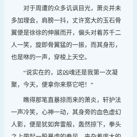
对于周遭的众多讥讽目光，萧炎并未
多加理会，肩膀一抖，丈许宽大的玉石骨
翼便是徐徐的伸展而开，偏头对着苏千二
人一笑，旋即骨翼猛的一振，而其身形，
也是咻的一声，穿梭上天空。
“说实在的，这凶魂还是我第一次凝
聚，今天，便拿你来祭它吧！”
瞧得那笔直暴掠而来的萧炎，轩护法
一声冷笑，心神一动，其身旁的血色虚幻
人影，便是犹如奔雷般，轰然掠下，拳头
之上带起一股暴虐的拳风，夹杂着庞大的