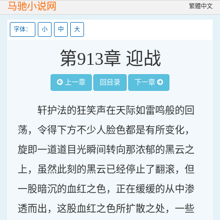
马驰小说网
繁體中文
字体：
小
中
大
第913章 迎战
上一章
回目录
下一章
轩护法的狂笑声在天际如雷鸣般的回
荡，令得下方不少人脸色都是有所变化，
旋即一道道目光瞬间转向那浓郁的黑云之
上，虽然此刻的黑云已经停止了翻滚，但
一股暗沉的血红之色，正在缓缓的从中渗
透而出，这股血红之色所扩散之处，一些