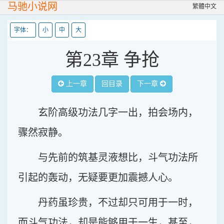
马驰小说网
繁體中文
字体：
小
中
大
第23章 争抢
上一章
回目录
下一章
玄阶高级功法几字一出，拍会场内，
骤然寂静。
与先前的筑基灵液想比，斗气功法所
引起的轰动，无疑要更加震撼人心。
丹药虽珍贵，不过却只可用于一时，
而斗气功法，却是能够用于一生，甚至，