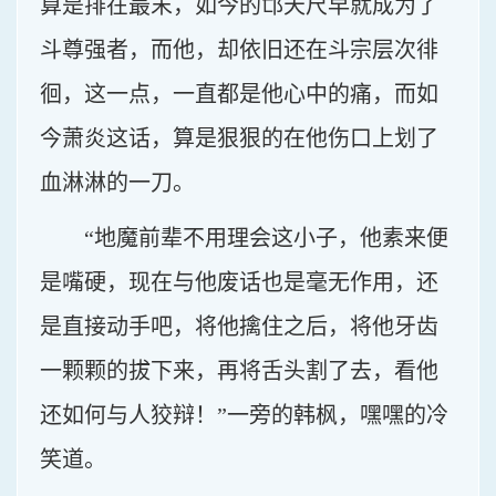
算是排在最末，如今的邙天尺早就成为了
斗尊强者，而他，却依旧还在斗宗层次徘
徊，这一点，一直都是他心中的痛，而如
今萧炎这话，算是狠狠的在他伤口上划了
血淋淋的一刀。
“地魔前辈不用理会这小子，他素来便
是嘴硬，现在与他废话也是毫无作用，还
是直接动手吧，将他擒住之后，将他牙齿
一颗颗的拔下来，再将舌头割了去，看他
还如何与人狡辩！”一旁的韩枫，嘿嘿的冷
笑道。