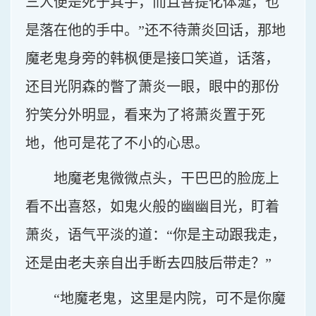
三人便是死于其手，而且菩提化体涎，也
是落在他的手中。”还不待萧炎回话，那地
魔老鬼身旁的韩枫便是接口笑道，话落，
还目光阴森的瞥了萧炎一眼，眼中的那份
狞笑分外明显，看来为了将萧炎置于死
地，他可是花了不小的心思。
地魔老鬼微微点头，干巴巴的脸庞上
看不出喜怒，如鬼火般的幽幽目光，盯着
萧炎，语气平淡的道：“你是主动跟我走，
还是由老夫亲自出手断去四肢后带走？”
“地魔老鬼，这里是内院，可不是你魔