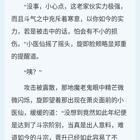
“没事，小心点，这老家伙实力极强，
而且斗气之中充斥着寒意，以你如今的实
力，若是被击中的话，怕会有不小的损
伤。”小医仙摇了摇头，旋即脸颊略显郑重
的提醒道。
“咦？”
攻击被震散，那地魔老鬼眼中精芒微
微闪烁，旋即望着那出现在萧炎面前的小
医仙，缓缓的道：“没想到竟然如此年纪便
是达到了斗宗阶别，当真是出人意料，难
道如今的斗宗，晋升已经如此容易了不