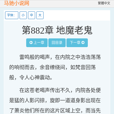
马驰小说网
繁體中文
字体：
小
中
大
第882章 地魔老鬼
上一章
回目录
下一章
雷鸣般的喝声，在内院之中浩浩荡荡
的响彻而去，余音缭绕间，如梵音回荡
般，令人心神震动。
在这苍老喝声传出不久，内院各处便
是猛的人影闪掠，旋即一道道身影出现在
了萧炎他们所在的这片区域上空，而当先