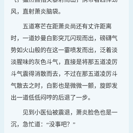
风，直射萧炎脑袋。
五道寒芒在距萧炎尚还有丈许距离
时，一道妙曼白影突兀闪现而出，磅礴气
势如火山般的在这一霎喷发而出，泛着淡
淡腥味的灰色斗气，直接是将那五道凌厉
斗气震得消散而去，不过在那五道凌厉斗
气散去之时，白影也是微微一颤，旋即发
出一道低低闷哼的后退了一步。
见到小医仙被震退，萧炎脸色也是一
沉，急忙道：“没事吧？”