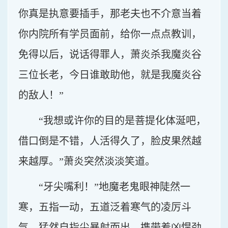
你真是执意要插手，那老夫也不介意当着
你内院所有学员面前，给你一点点教训，
免得以后，说话得罪人，萧炎杀我魔炎谷
三位长老，今日谁敢助他，就是我魔炎谷
的敌人！”
“我想或许你的目的是菩提化体涎吧，
借口倒是不错，人活得久了，脸皮果然越
来越厚。”萧炎突然淡淡笑道。
“牙尖嘴利！”地魔老鬼眼神陡然一
寒，五指一动，五道泛着寒气的凌厉斗
气，猛然自指尖暴射而出，携带着凶悍劲