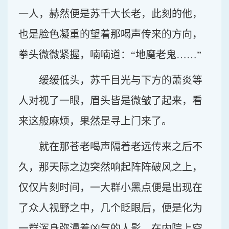
一人，赫然便是苏千大长老，此刻的他，
也是脸色凝重的望着那喝声传来的方向，
拳头微微紧握，喃喃道：“地魔老鬼……”
缓缓低头，苏千目光与下方的萧炎等
人对视了一眼，眉头皆是微皱了起来，看
来这般麻烦，果然是寻上门来了。
就在那苍老喝声隔着老远传来之后不
久，那天际之边突然响起阵阵破风之上，
仅仅片刻时间，一大群小黑点便是出现在
了众人视野之中，几个眨眼后，便是化为
一群浑身弥漫着凶气的人影，在内院上空