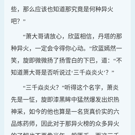
些，那么应该也知道那究竟是何种异火
吧？”
“萧大哥请放心，欣蓝相信，丹塔的那
种异火，一定会令得你心动。”欣蓝嫣然一
笑，旋即微微扬了扬雪白的下巴，道：“不
知道萧大哥是否听说过‘三千焱炎火’？”
“三千焱炎火？”听得这个名字，萧炎
先是一怔，旋即漆黑眸中猛然爆发出炽热
神采，如今的他也算是一名货真价实的六
品炼药师，因此对于那异火榜的众多异火