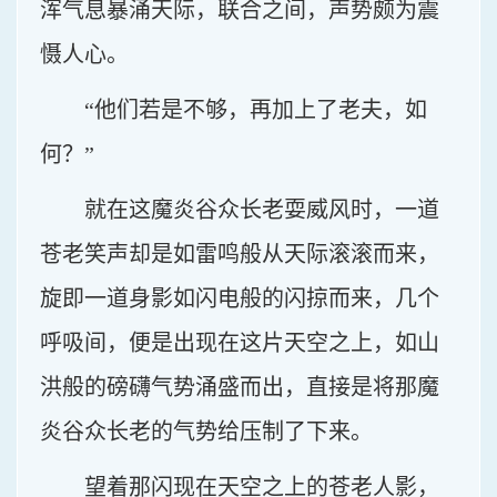
浑气息暴涌天际，联合之间，声势颇为震
慑人心。
“他们若是不够，再加上了老夫，如
何？”
就在这魔炎谷众长老耍威风时，一道
苍老笑声却是如雷鸣般从天际滚滚而来，
旋即一道身影如闪电般的闪掠而来，几个
呼吸间，便是出现在这片天空之上，如山
洪般的磅礴气势涌盛而出，直接是将那魔
炎谷众长老的气势给压制了下来。
望着那闪现在天空之上的苍老人影，