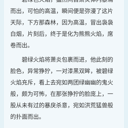
而出，可怕的高温，瞬间便是弥漫了这片
天际，下方那森林，因为高温，冒出袅袅
白烟，片刻后，终于是化为熊熊火焰，席
卷而出。
碧绿火焰将萧炎包裹而进，他此刻的
脸色，异常狰狞，一对漆黑双眸，被碧绿
火焰充斥，看上去宛如两团绿幽幽的鬼火
般，颇为可怖，在那张狰狞的脸庞上，一
股从未有过的暴戾杀意，宛如洪荒猛兽般
的扑面而出。