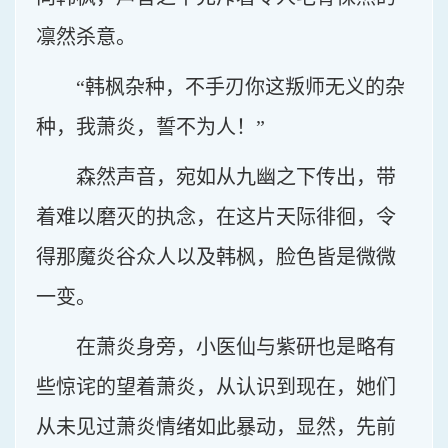
凛然杀意。
“韩枫杂种，不手刃你这叛师无义的杂
种，我萧炎，誓不为人！”
森然声音，宛如从九幽之下传出，带
着难以磨灭的执念，在这片天际徘徊，令
得那魔炎谷众人以及韩枫，脸色皆是微微
一变。
在萧炎身旁，小医仙与紫研也是略有
些惊诧的望着萧炎，从认识到现在，她们
从未见过萧炎情绪如此暴动，显然，先前