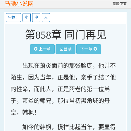
马驰小说网
繁體中文
字体：
小
中
大
第858章 同门再见
上一章
回目录
下一章
出现在萧炎面前的那张脸庞，他并不
陌生，因为当年，正是他，亲手了结了他
的性命，而此人，正是药老的第一位弟
子，萧炎的师兄，那位当初黑角域的丹
皇，韩枫！
如今的韩枫，模样比起当年，要显得