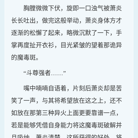
胸膛微微下伏，旋即一口浊气被萧炎
长长吐出，做完这般举动，萧炎身体方才
逐渐的松懈了起来，略微沉默了一下，手
掌再度扯开衣衫，目光紧皱的望着那诡异
的魔毒斑。
“斗尊强者……”
嘴中喃喃自语着，片刻后萧炎却是苦
笑了一声，与其将希望放在这之上，还不
如放在那第三种异火上面更要靠谱一点，
若是能够凭借自身能力将这魔毒斑破解并
且吸纳，萧炎清楚，这所获得的好处，将