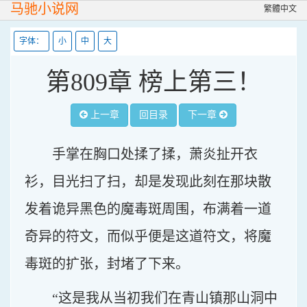
马驰小说网
繁體中文
字体：
小
中
大
第809章 榜上第三！
上一章
回目录
下一章
手掌在胸口处揉了揉，萧炎扯开衣
衫，目光扫了扫，却是发现此刻在那块散
发着诡异黑色的魔毒斑周围，布满着一道
奇异的符文，而似乎便是这道符文，将魔
毒斑的扩张，封堵了下来。
“这是我从当初我们在青山镇那山洞中