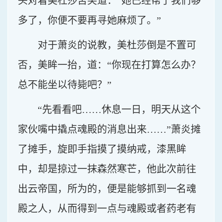
头对着美杜莎苦笑道：“她已经帮了我们够
多了，你便不要再寻她麻烦了。”
对于萧炎的说教，美杜莎倒是不置可
否，美眸一抬，道：“你现在打算怎么办？
总不能坐以待毙吧？”
“先看看吧……休息一日，明天从这个
家伙嘴中撬点魂殿的消息出来……”萧炎摊
了摊手，旋即手指摸了摸纳戒，漆黑眸
中，却是掠过一抹森然寒芒，他此次前往
出云帝国，所为的，便是能够抓到一名魂
殿之人，从而得到一点与魂殿或者药老有