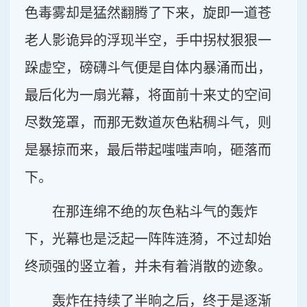
色毒雾却是猛然翻腾了下来，旋即一道苍
老人影诡异的浮现半空，手中拐杖狠狠一
跺虚空，磅礴斗气便是自体内暴涌而出，
最后化为一扇光幕，将面前十来丈的空间
尽数笼罩，而那无数道灰色粘稠斗气，则
是暴掠而来，最后带起嗤嗤声响，砸落而
下。
在那连绵不绝的灰色粘斗气的轰炸
下，光幕也是泛起一阵阵涟漪，不过却始
终顽强的竖立着，并未有着消散的迹象。
轰炸在持续了半晌之后，终于是逐渐