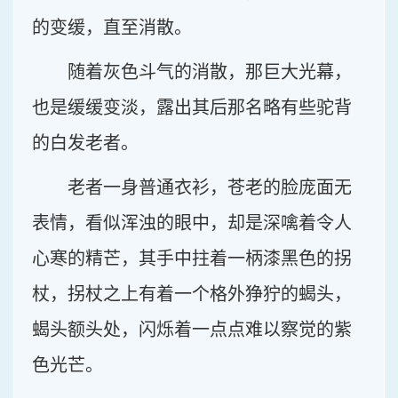
的变缓，直至消散。
随着灰色斗气的消散，那巨大光幕，
也是缓缓变淡，露出其后那名略有些驼背
的白发老者。
老者一身普通衣衫，苍老的脸庞面无
表情，看似浑浊的眼中，却是深噙着令人
心寒的精芒，其手中拄着一柄漆黑色的拐
杖，拐杖之上有着一个格外狰狞的蝎头，
蝎头额头处，闪烁着一点点难以察觉的紫
色光芒。