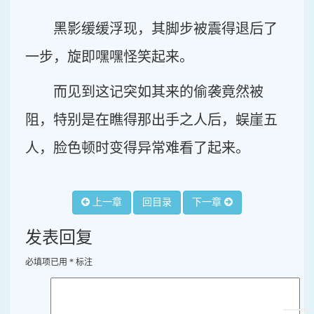
黑影缓缓浮现，其脚步被震得退后了
一步，旋即嘿嘿怪笑起来。
而见到这记突如其来的偷袭竟然被
阻，特别是在瞧得那出手之人后，蜈崖五
人，脸色顿时变得异常难看了起来。
上一章
回目录
下一章
发表回复
必填项已用
*
标注