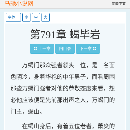
马驰小说网
繁體中文
字体：
小
中
大
第791章 蝎毕岩
上一章
回目录
下一章
万蝎门那众强者领头一位，是一名面
色阴冷，身着华袍的中年男子，而看周围
那些万蝎门强者对他的恭敬态度来看，想
必他应该便是先前那出声之人，万蝎门的
门主，蝎山。
在蝎山身后，有着五位老者，萧炎的