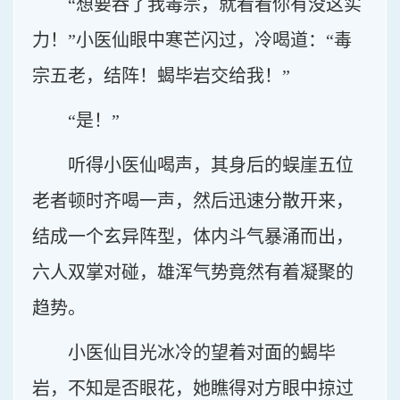
“想要吞了我毒宗，就看看你有没这实
力！”小医仙眼中寒芒闪过，冷喝道：“毒
宗五老，结阵！蝎毕岩交给我！”
“是！”
听得小医仙喝声，其身后的蜈崖五位
老者顿时齐喝一声，然后迅速分散开来，
结成一个玄异阵型，体内斗气暴涌而出，
六人双掌对碰，雄浑气势竟然有着凝聚的
趋势。
小医仙目光冰冷的望着对面的蝎毕
岩，不知是否眼花，她瞧得对方眼中掠过