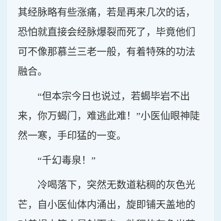
其经脉略有些涨痛，若是再来几次的话，
恐怕就直接会经脉爆裂而死了，毕竟他们
可不像那慕兰三老一般，有着特殊的功法
融合。
“但本宗今日也说过，若蝎毕岩不出
来，你万蝎门，难逃此难！”小医仙眼神陡
然一寒，手印猛的一变。
“千幻毒泉！”
冷喝落下，突然无数道粘稠的灰色光
芒，自小医仙体内涌出，旋即铺天盖地的