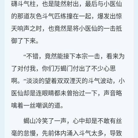
礴斗气柱，也是陡然射出，最后与小医仙
的那道灰色斗气匹练撞在一起，爆发出惊
天响声之时，也竟然是将小医仙的一击抵
御了下来。
“不错，竟然能接下本宗一击，看来为
了对付我，你们万蝎门付出了不少心思
啊。”淡淡的望着双双湮灭的斗气波动，小
医仙却是连眼睛都未曾抬过一下，声音略
噙着一丝嘲讽的道。
蝎山冷笑了一声，心中却是不敢有丝
毫的怠慢，先前体内涌入斗气太多，导致