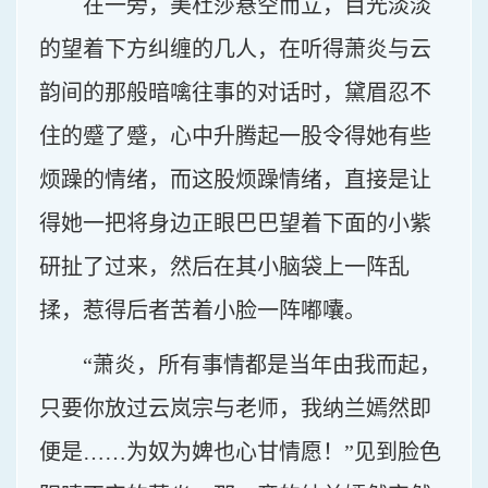
在一旁，美杜莎悬空而立，目光淡淡
的望着下方纠缠的几人，在听得萧炎与云
韵间的那般暗噙往事的对话时，黛眉忍不
住的蹙了蹙，心中升腾起一股令得她有些
烦躁的情绪，而这股烦躁情绪，直接是让
得她一把将身边正眼巴巴望着下面的小紫
研扯了过来，然后在其小脑袋上一阵乱
揉，惹得后者苦着小脸一阵嘟囔。
“萧炎，所有事情都是当年由我而起，
只要你放过云岚宗与老师，我纳兰嫣然即
便是……为奴为婢也心甘情愿！”见到脸色