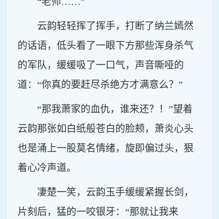
“老师……”
云韵轻轻挥了挥手，打断了纳兰嫣然
的话语，低头看了一眼下方那些浑身杀气
的军队，缓缓吸了一口气，声音嘶哑的
道：“你真的要赶尽杀绝方才满意么？”
“那我萧家的血仇，谁来还？！”望着
云韵那张如白纸般苍白的脸颊，萧炎心头
也是涌上一股莫名情绪，旋即偏过头，狠
着心冷声道。
凄楚一笑，云韵玉手缓缓紧握长剑，
片刻后，猛的一咬银牙：“那就让我来