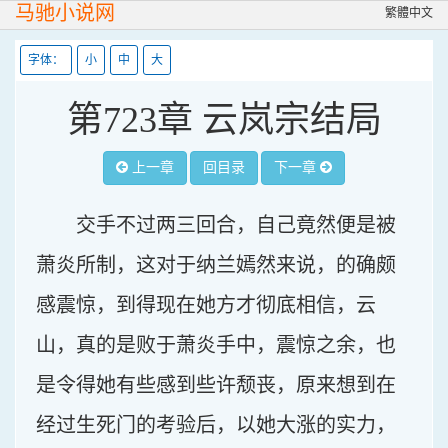
马驰小说网
繁體中文
字体：
小
中
大
第723章 云岚宗结局
上一章
回目录
下一章
交手不过两三回合，自己竟然便是被
萧炎所制，这对于纳兰嫣然来说，的确颇
感震惊，到得现在她方才彻底相信，云
山，真的是败于萧炎手中，震惊之余，也
是令得她有些感到些许颓丧，原来想到在
经过生死门的考验后，以她大涨的实力，