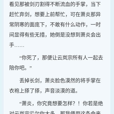
看见那被剑刃割得不断流血的手掌，当下
赶忙弃剑，想要上前帮忙，可在萧炎那异
常阴寒的面庞下，不敢有什么动作，一时
间显得有些无措，她倒是没想到萧炎会出
手……
“你死了，那便让云岚宗所有人一起去
陪你吧。”
丢掉长剑，萧炎脸色漠然的将手掌在
衣袍上搽了搽，声音淡漠的道。
“萧炎，你究竟想要怎样？！你若是绝
对云岚宗亏欠你太多，那我便用这条命来