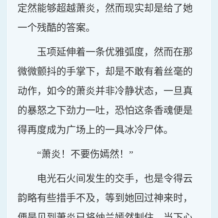
定然能够超越萧炎，然而现实却是给了她
一个残酷的答案。
玉项延伸着一条优雅弧度，然而在那
微微颤抖的手掌下，却是不敢有着丝毫的
动作，如今的萧炎并非冷静状态，一旦真
的暴怒之下劲力一吐，恐怕这条香魂便是
得再度成为广场上的一具冰冷尸体。
“萧炎！不要伤嫣然！”
电光石火间发生的交手，也是令得云
韵略有些措手不及，等到她回过神来时，
便是见到萧炎已将纳兰嫣然制住，当下心