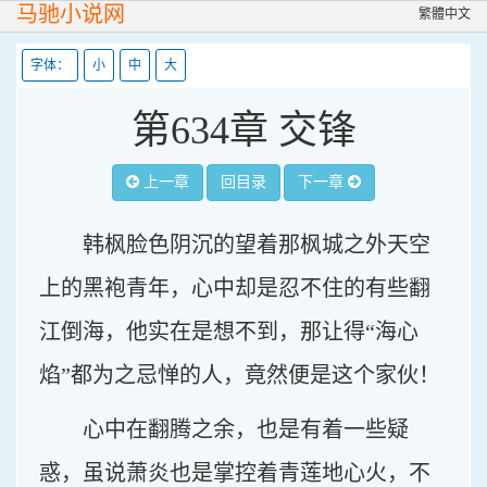
马驰小说网
繁體中文
字体：
小
中
大
第634章 交锋
上一章
回目录
下一章
韩枫脸色阴沉的望着那枫城之外天空
上的黑袍青年，心中却是忍不住的有些翻
江倒海，他实在是想不到，那让得“海心
焰”都为之忌惮的人，竟然便是这个家伙！
心中在翻腾之余，也是有着一些疑
惑，虽说萧炎也是掌控着青莲地心火，不