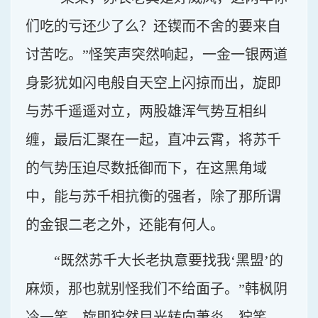
们吃的亏还少了么？还锲而不舍的要来自
讨苦吃。”怪笑声突然响起，一金一银两道
身影犹如闪电般自天空上闪掠而出，旋即
与苏千遥遥对立，两股雄浑气势互相纠
缠，最后汇聚在一起，直冲云霄，将苏千
的气势压迫尽数抵御而下，在这黑角域
中，能与苏千相抗衡的强者，除了那所谓
的金银二老之外，还能有何人。
“既然苏千大长老执意要找我‘黑盟’的
麻烦，那也就别怪我们不给面子。”韩枫阴
冷一笑，旋即狞然目光转向萧炎，狞笑