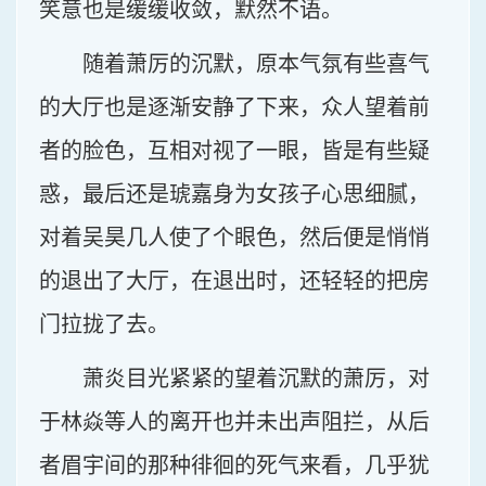
笑意也是缓缓收敛，默然不语。
随着萧厉的沉默，原本气氛有些喜气
的大厅也是逐渐安静了下来，众人望着前
者的脸色，互相对视了一眼，皆是有些疑
惑，最后还是琥嘉身为女孩子心思细腻，
对着吴昊几人使了个眼色，然后便是悄悄
的退出了大厅，在退出时，还轻轻的把房
门拉拢了去。
萧炎目光紧紧的望着沉默的萧厉，对
于林焱等人的离开也并未出声阻拦，从后
者眉宇间的那种徘徊的死气来看，几乎犹