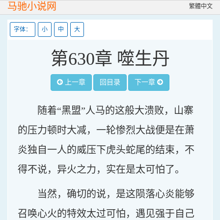
马驰小说网
繁體中文
字体：
小
中
大
第630章 噬生丹
上一章
回目录
下一章
随着“黑盟”人马的这般大溃败，山寨
的压力顿时大减，一轮惨烈大战便是在萧
炎独自一人的威压下虎头蛇尾的结束，不
得不说，异火之力，实在是太可怕了。
当然，确切的说，是这陨落心炎能够
召唤心火的特效太过可怕，遇见强于自己