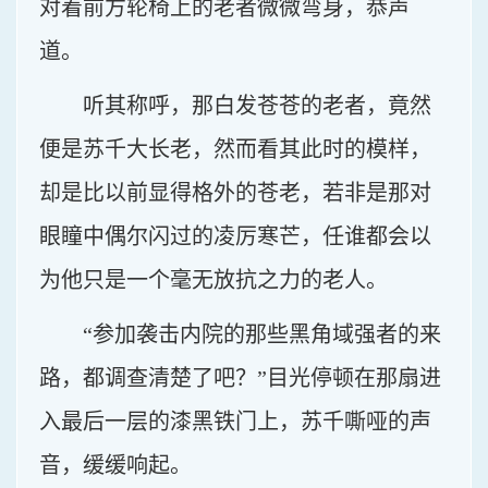
对着前方轮椅上的老者微微弯身，恭声
道。
听其称呼，那白发苍苍的老者，竟然
便是苏千大长老，然而看其此时的模样，
却是比以前显得格外的苍老，若非是那对
眼瞳中偶尔闪过的凌厉寒芒，任谁都会以
为他只是一个毫无放抗之力的老人。
“参加袭击内院的那些黑角域强者的来
路，都调查清楚了吧？”目光停顿在那扇进
入最后一层的漆黑铁门上，苏千嘶哑的声
音，缓缓响起。