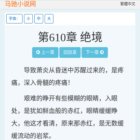
马驰小说网
繁體中文
字体：
小
中
大
第610章 绝境
上一章
回目录
下一章
导致萧炎从昏迷中苏醒过来的，是疼
痛，深入骨髓的疼痛！
艰难的睁开有些模糊的眼睛，入眼
处，是犹如鲜血般的赤红，眼睛缓缓睁
大，他这才看清，原来那赤红，是无数缓
缓流动的岩浆。