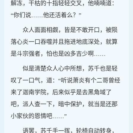
解冻，干枯的十指轻轻交叉，他喃喃道：
“你们说……他还活着么？”
众人面面相觑，皆是不敢开口，被陨
落心炎一口吞噬并且拖进地底深处，就算
是斗宗强者，怕也是凶多吉少啊……
似是清楚众人心中所想，苏千也是轻
叹了一口气，道：“听说萧炎有个二哥曾经
来了迦南学院，后来似乎是去黑角域了
吧，派人查一下，暗中保护，就当是还那
小家伙的恩情吧……”
语罢，苏千手一挥，轮椅自动转身，