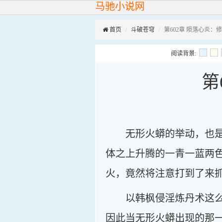
马驰小说网
首页
斗破苍穹
第602章 陨落心炎：
阅读背景:
第
无形火蟒的举动，也
体之上升腾的一青一蓝两
火，竟然将注意打到了来
以韩枫侵淫炼丹术这
因此当无形火蟒出现的那