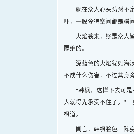
就在众人心头踌躇不
吓，一股令得空间都是瞬
火焰袭来，绕是众人
隔绝的。
深蓝色的火焰犹如海
不成什么伤害，不过其身
“韩枫，这样下去可
人就得先承受不住了。”
枫道。
闻言，韩枫脸色一阵