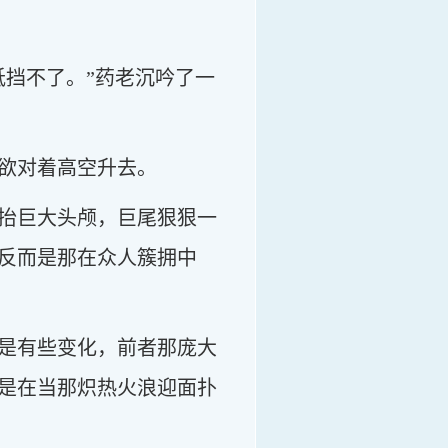
抵挡不了。”药老沉吟了一
欲对着高空升去。
抬巨大头颅，巨尾狠狠一
反而是那在众人簇拥中
是有些变化，前者那庞大
是在当那炽热火浪迎面扑