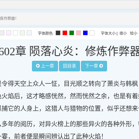
修炼作弊器！
字体颜色:
字体大小:
[
很小
较小
602章 陨落心炎：修炼作弊
上一章
回目录
下一章
是令得天空上众人一怔，目光顺之转向了萧炎与韩枫
色火焰后，这才略感恍然，然而恍然之余，也是有着
抓捕它的人身上，这猎人与猎物的位置，似乎还想来
么多年的阅历，对异火榜上的那些异火的各种外形，
一霎，前者便是瞬间辨认出了此种火焰！