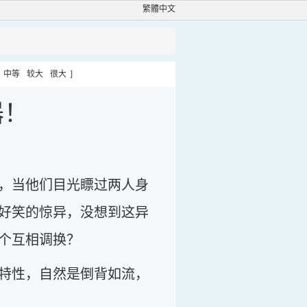
繁體中文
中等
较大
很大
]
器！
，当他们目光瞟过两人身
好笑的惊异，没想到这异
个互相调换？
特性，自然是倒背如流，