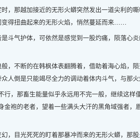
定时，那越加接近的无形火蟒突然发出一道尖利的嘶
间变得扭曲起来的无形火焰，悄然蔓延而来……
皆是斗气护体，可依然是感觉到一股灼痛，陨落心炎
浪般，不断的在韩枫体表翻腾着，借助着海心焰，陨
旁众人倒是只能竭尽全力的调动着体内斗气，与那火
是不行，那畜生能量似乎永远用不完一般，继续这样
一身金袍的老者，望着一些满头大汗的黑角域强者，
变幻，目光死死的盯着那暴冲而来的无形火蟒，那股