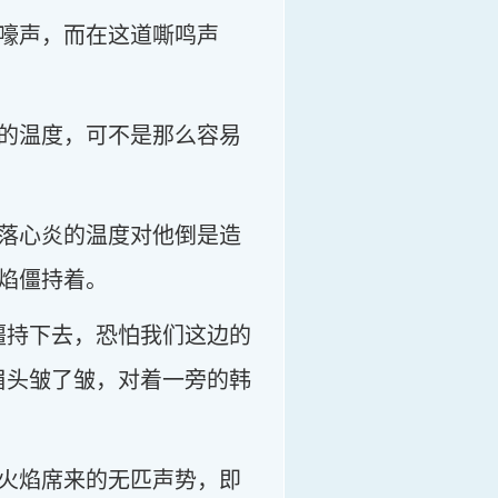
嚎声，而在这道嘶鸣声
的温度，可不是那么容易
落心炎的温度对他倒是造
焰僵持着。
僵持下去，恐怕我们这边的
眉头皱了皱，对着一旁的韩
火焰席来的无匹声势，即