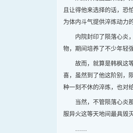
且让得他来选择的话，恐
为体内斗气提供淬炼动力
内院封印了陨落心炎
物，期间培养了不少年轻
故而，就算是韩枫这
喜，虽然到了他这阶别，
种一刻不休的淬炼，也对
当然，不管陨落心炎
服异火这等天地间最具毁
……