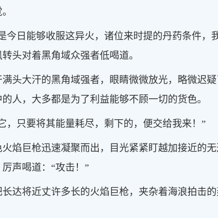
觉。
若是今日能够收服这异火，诸位来时提的丹药条件，
枫转头对着黑角域众强者低喝道。
干满头大汗的黑角域强者，眼睛微微放光，略微迟疑
中的人，大多都是为了利益能够不顾一切的货色。
它，只要将其能量耗尽，剩下的，便交给我来！”
色火焰巨枪迅速凝聚而出，目光紧紧盯越加接近的无
厉声喝道：“攻击！”
把长达将近丈许多长的火焰巨枪，夹杂着海浪拍击的