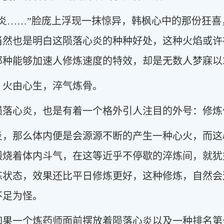
炎……”脸庞上浮现一抹惊异，韩枫心中的那份狂
当然也是明白这陨落心炎的种种好处，这种火焰或许
那种能够加速人修炼速度的特效，却是无数人梦寐以
，火由心生，淬气炼骨。
陨落心炎，也是有着一个格外引人注目的外号：修炼
炎，那么体内便是会源源不断的产生一种心火，而这
煅烧着体内斗气，在这等近乎不停歇的淬炼间，就犹
炼状态，效果还比平日修炼更好，这种修炼，自然会
不足为怪。
如果一个炼药师面前摆放着陨落心炎以及一种排名第