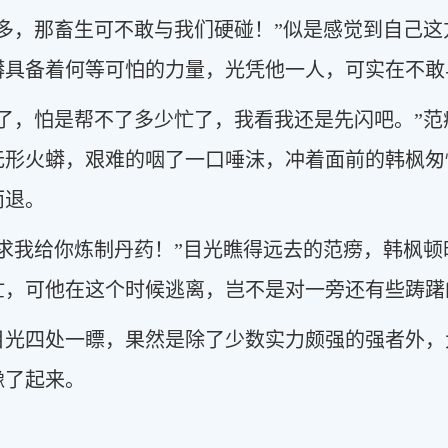
人多，那畜生可不敢与我们硬碰！”似是感觉到自己
蟒具备着何等可怕的力量，光凭他一人，可实在不敢
伤了，怕是帮不了多少忙了，我看我还是先闪吧。”
无形火蟒，艰难的咽了一口唾沫，冲着面前的韩枫匆
而退。
想求我给你炼制丹药！”目光瞧得远去的范痨，韩枫
忙，可他在这个时候逃离，岂不是对一旁还有些踌躇
目光四处一瞟，果然是除了少数实力颇强的强者外，
豫了起来。