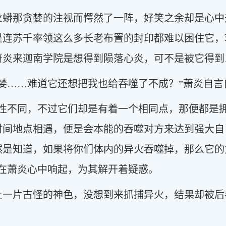
火蟒那贪婪的注视而愕然了一阵，好笑之余却是心中
是连苏千率领这么多长老布置的封印都难以困住它，
萧炎来迦南学院是想得到陨落心炎，可不是被它得到
婪……难道它还想把我也给吞噬了不成？”萧炎自言
特性不同，不过它们却是有着一个相同点，那便都是
时间地点相遇，便是会本能的吞噬对方来达到强大自
然是知道，如果将你们体内的异火吞噬掉，那么它的
的在萧炎心中响起，为其解开着疑惑。
上一片古怪的神色，没想到来抓捕异火，结果却被后