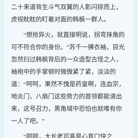
二十来道背生斗气双翼的人影闪掠而上，
虎视眈眈的盯着对面的韩枫一群人。
“想抢异火，就直接明说，拐弯抹角的
可不符合你的身份。”苏千一拂衣袖，目光
忽然扫过韩枫背后的一众造型古怪之人，
袖袍中的手掌顿时微微紧了紧，淡淡的
道：“呵呵，果然不愧是药皇啊，连血宗，
地炎门，八扇门这些势力的首领都能请出
来，这号召力，黑角域中恐怕也就唯有你
一人了吧。”
“呵呵，大长老可真是心直口快之