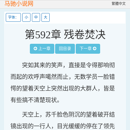
马驰小说网
繁體中文
字体：
小
中
大
第592章 残卷焚决
上一章
回目录
下一章
突如其来的笑声，直接是令得那响彻
而起的欢呼声噶然而止，无数学员一脸错
愕的望着天空上突然出现的大群人，皆是
有些搞不清楚现状。
天空上，苏千脸色阴沉的望着破开结
镜出现的一行人，目光缓缓的停在了领先