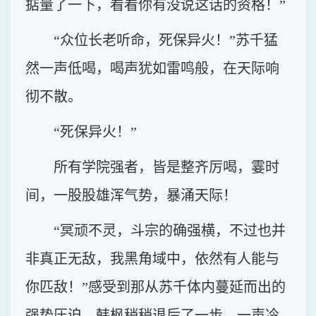
掂量了一下，看看你有没说这话的资格！”
“众位长老听命，死保异火！”苏千猛
然一声低喝，喝声犹如雷鸣般，在天际响
彻不散。
“死保异火！”
所有学院强者，皆是整齐厉喝，霎时
间，一股股雄浑气势，暴涌天际！
“冥顽不灵，斗宗的确强横，不过也并
非真正无敌，我黑角域中，依然有人能与
你匹敌！”感受到那从苏千体内蔓延而出的
强势压迫，韩枫稍稍退后了一步，一声冷