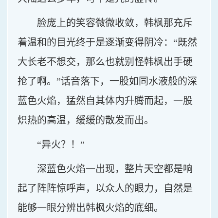
脸庞上的笑容微微收敛，韩枫那充斥
着温和的目光终于是逐渐变得阴冷：“既然
大长老不想交，那么也就别怪韩枫出手硬
抢了啊。”话音落下，一股如同水液般的深
蓝色火焰，猛然自其体内升腾而起，一股
炽热的高温，缓缓的散发而出。
“异火？！”
深蓝色火焰一出现，整片天空都是响
起了阵阵惊呼声，以众人的眼力，自然是
能够一眼分辨出韩枫火焰的底细。