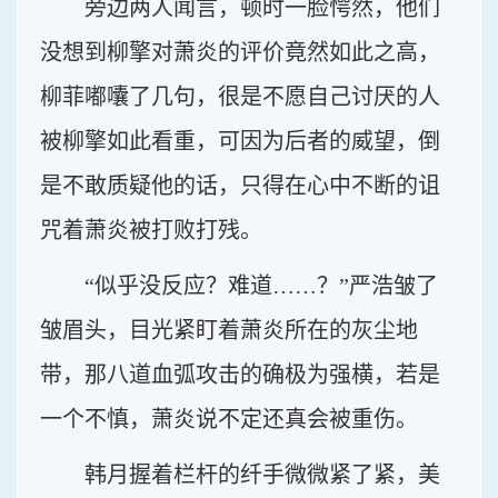
旁边两人闻言，顿时一脸愕然，他们
没想到柳擎对萧炎的评价竟然如此之高，
柳菲嘟囔了几句，很是不愿自己讨厌的人
被柳擎如此看重，可因为后者的威望，倒
是不敢质疑他的话，只得在心中不断的诅
咒着萧炎被打败打残。
“似乎没反应？难道……？”严浩皱了
皱眉头，目光紧盯着萧炎所在的灰尘地
带，那八道血弧攻击的确极为强横，若是
一个不慎，萧炎说不定还真会被重伤。
韩月握着栏杆的纤手微微紧了紧，美