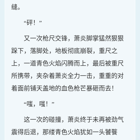
缝。
“砰！”
又一次枪尺交锋，萧炎脚掌猛然狠狠
跺下，落脚处，地板彻底崩裂，重尺之
上，一道青色火焰闪腾而上，最后被重尺
所携带，夹杂着萧炎全力一击，重重的对
着面前铺天盖地的血色枪芒暴砸而去！
“嗤，嗤！”
这一次的碰撞，萧炎终于未再被劲气
震得后退，那缕青色火焰犹如一头饕餮