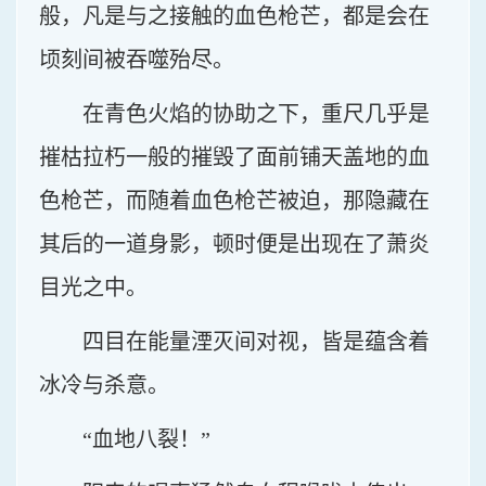
般，凡是与之接触的血色枪芒，都是会在
顷刻间被吞噬殆尽。
在青色火焰的协助之下，重尺几乎是
摧枯拉朽一般的摧毁了面前铺天盖地的血
色枪芒，而随着血色枪芒被迫，那隐藏在
其后的一道身影，顿时便是出现在了萧炎
目光之中。
四目在能量湮灭间对视，皆是蕴含着
冰冷与杀意。
“血地八裂！”