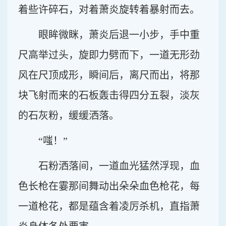
着些许碎石，对着萧炎旋转着暴射而去。
眼眸微眯，萧炎后退一小步，手中重
尺高举过头，旋即力劈而下，一道无形劲
风在尺顶成形，瞬间后，离尺而出，将那
块飞射而来的石板轰击得四分五裂，淡灰
的石灰粉，缓缓洒落。
“嗤！”
石粉洒落间，一道血光猛然浮现，血
色长枪在霎那间舞动出朵朵血色枪花，每
一道枪花，都是蕴含着凌厉杀机，直指萧