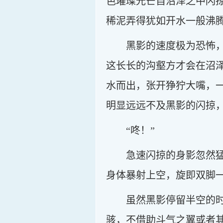
色璀璨光芒自沼泽之中闪
稀泥弄得犹如开水一般沸
黑影的速度极为恐怖
这长长的沟壑方才会在沼
水而出，张开狰狞大嘴，
明显远远不及黑影的闪掠
“咚！”
急速闪掠的身影忽然
身体暴射上空，旋即双脚
虽然黑影停留半空的
骇，不借助斗气之翼或者