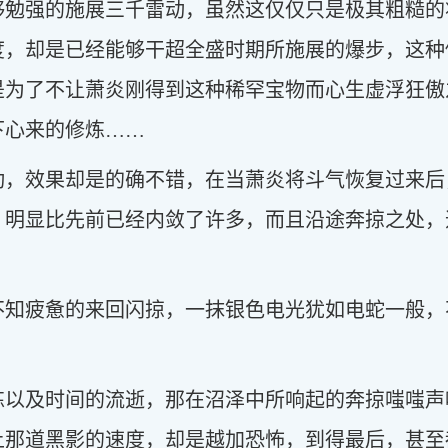
够勉强的施展三千雷动，虽然这仅仅只是极其粗糙的
度，却是已经能够干超全盛时期所施展的爆步，这种
是为了不让萧炎刚得到这种稀罕宝物而心生虚浮狂傲
下心来的修炼……
动，效果却是的确不错，在当萧炎将斗气恢复过来后
，明显比先前已经内敛了许多，而且沿途奔掠之处，
不知疲惫的来回闪掠，一抹银色电光犹如电蛇一般，
练以及时间的流逝，那在沼泽中所响起的奔掠嗤嗤声
上那道黑影的速度，却是越加恐怖，到得最后，甚至