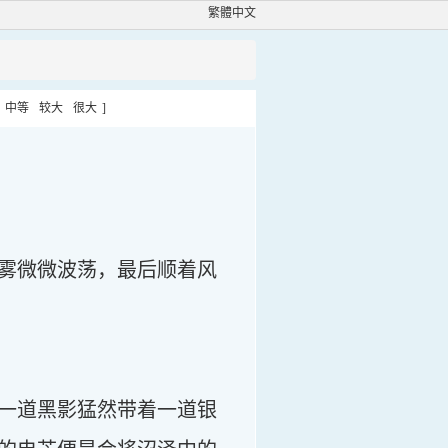
繁體中文
中等
较大
很大
]
雾微微波荡，最后顺着风
一道黑影猛然带着一道银