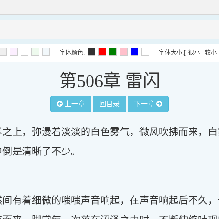
字体颜色:
字体大小:
[
很小
较小
第506章 雷闪
上一章
回目录
下一章
泽之上，弥漫着淡淡的白色雾气，微风吹拂而来，白
中倒是清晰了不少。
然间有着细微的嗤嗤声音响起，在声音响起后不久，