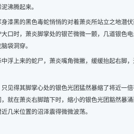
稀泥沸腾起来。
浑身漆黑的黑色毒蛇悄悄的对着萧炎所站立之地潜伏
狞大口时，萧炎脚掌处的银芒微微一颤，几道银色电
蛇脑袋洞穿。
泽中浮上来的蛇尸，萧炎嘴角微撇，缓缓抬起右脚，
。
，只见得其脚掌心处的银色光团猛然暴缩了将近一倍
间，就在萧炎右脚踏下时，缩小的银色光团豁然暴涌
附近几米位置的沼泽震得微微波荡。