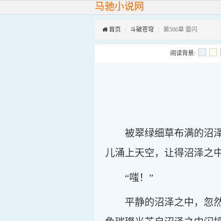
马驰小说网
首页
斗破苍穹
第506章 雷闪
阅读背景:
被翠绿细草布满的沼
儿涌上天空，让得沼泽之
“嗤！”
平静的沼泽之中，忽