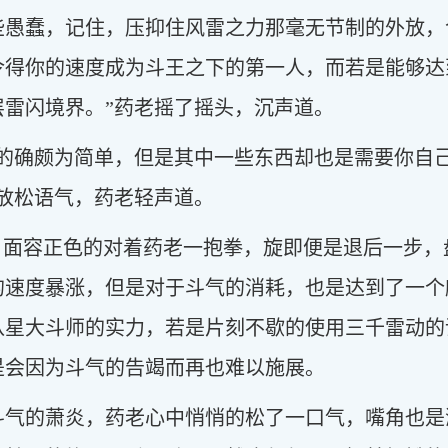
些愚蠢，记住，压抑住风雷之力那毫无节制的外放，
令得你的速度成为斗王之下的第一人，而若是能够达
层雷闪境界。”药老摇了摇头，沉声道。
得的确颇为简单，但是其中一些东西却也是需要你自
放松语气，药老轻声道。
头，面容正色的对着药老一抱拳，旋即便是退后一步
的速度暴涨，但是对于斗气的消耗，也是达到了一个
八星大斗师的实力，若是片刻不歇的使用三千雷动的
是会因为斗气的告竭而再也难以施展。
斗气的萧炎，药老心中悄悄的松了一口气，嘴角也是