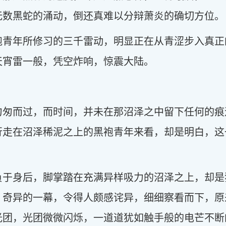
无数黑蛇的涌动，倒还真难以分辩萧炎的确切方位。
袍青年所修习的三千雷动，明显正在从青涩步入真正
天宵雷一般，凭空炸响，惊震大陆。
匆匆而过，而时间，并未在那沼泽之中留下任何的痕
行走在沼泽稀泥之上的黑袍青年来看，却是明白，这
负于身后，脚掌踏在充满异样吸力的沼泽之上，却是
，奇异的一幕，令得人颇感诧异，细细察看而下，原
光团，光团微微闪烁，一道道犹如触手般的电芒不断