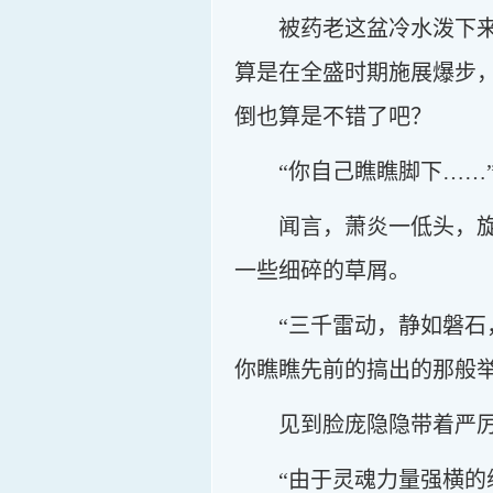
被药老这盆冷水泼下
算是在全盛时期施展爆步，
倒也算是不错了吧？
“你自己瞧瞧脚下……
闻言，萧炎一低头，
一些细碎的草屑。
“三千雷动，静如磐石
你瞧瞧先前的搞出的那般
见到脸庞隐隐带着严
“由于灵魂力量强横