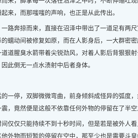
掠而来，脚掌每一次落在沼泽之中时，不断伸缩吐现
腾起来，而那嗤嗤的声响，也正是从此传出。
，一路奔掠而来，直接在沼泽中带出了一道足有两尺
泽的蠕动间被修复如原，而在人影身后，一大群密密
一道道腥臭水箭带着尖锐劲风，对着人影后背狠狠射
，因此倒无一点水渍射中后者身体。
猛的一停，双脚微微弯曲，前身倾斜成怪异的弧度，
一震，竟然便是这般不依靠任何外物的停留在了半空
时间仅仅只能持续不到十秒时间，但是若是被外人看
其他外物而短暂的停留在空中，那至少也是需要斗皇