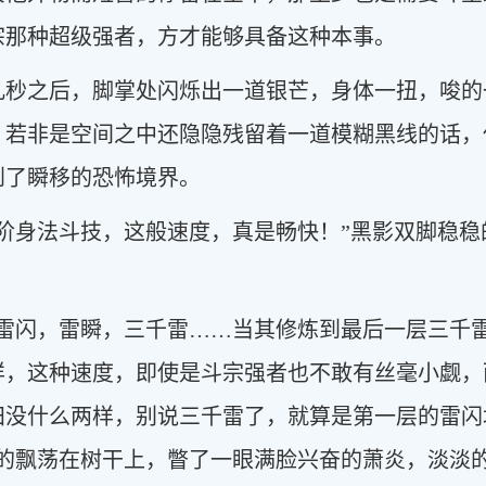
宗那种超级强者，方才能够具备这种本事。
几秒之后，脚掌处闪烁出一道银芒，身体一扭，唆的
，若非是空间之中还隐隐残留着一道模糊黑线的话，
到了瞬移的恐怖境界。
阶身法斗技，这般速度，真是畅快！”黑影双脚稳
，雷闪，雷瞬，三千雷……当其修炼到最后一层三千
样，这种速度，即使是斗宗强者也不敢有丝毫小觑，
田没什么两样，别说三千雷了，就算是第一层的雷闪
缓的飘荡在树干上，瞥了一眼满脸兴奋的萧炎，淡淡