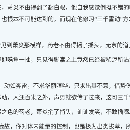
来，萧炎不由得翻了翻白眼，他自我感觉倒挺不错的
也根本不可能达到的，而现在他修习“三千雷动”
”见到萧炎那模样，药老不由得摇了摇头，无奈的道
旋即嘴角一抽，只见得脚掌之上竟然已经被稀泥所沾
，动如奔雷，不求华丽喧哗，只求出其不意，借势伤
举动，人还百米之外，声势就欲传了过来，这可三千
厉之色的药老，萧炎捎了捎头，讪讪发笑，不敢插嘴
的缘故，你对体内能量的控制，也是极为出类拔萃，