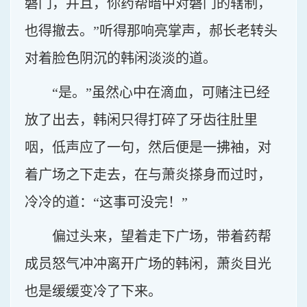
磐门，并且，你药帮暗中对磐门的辖制，
也得撤去。”听得那响亮掌声，郝长老转头
对着脸色阴沉的韩闲淡淡的道。
“是。”虽然心中在滴血，可赌注已经
放了出去，韩闲只得打碎了牙齿往肚里
咽，低声应了一句，然后便是一拂袖，对
着广场之下走去，在与萧炎搽身而过时，
冷冷的道：“这事可没完！”
偏过头来，望着走下广场，带着药帮
成员怒气冲冲离开广场的韩闲，萧炎目光
也是缓缓变冷了下来。