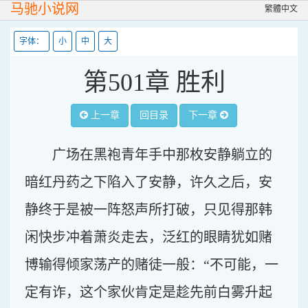
马驰小说网
繁體中文
字体：
小
中
大
第501章 胜利
上一章
回目录
下一章
广场在黑袍青年手中那枚安静躺立的
暗红丹药之下陷入了安静，许久之后，安
静终于是被一阵怒声所打破，只见得那韩
闲快步冲着萧炎走去，泛红的眼睛犹如赌
博输得倾家荡产的赌徒一般：“不可能，一
定有诈，这个家伙肯定是趁先前白雾升起