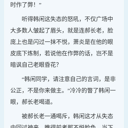
时作了弊！”
听得韩闲这失态的怒吼，不仅广场中
大多数人皱起了眉头，就是连郝长老，脸
庞上也是闪过一抹不悦，萧炎是在他的眼
皮底下炼制，若说他在作弊的话，岂不是
暗讽自己老眼昏花？
“韩闲同学，请注意自己的言词，是非
公正，不是你来做主。”冷冷的瞥了韩闲一
眼，郝长老喝道。
被郝长老一通喝斥，韩闲这才从失态
中回过神来，瞧得前者那不悦脸色，当下