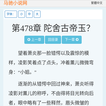
马驰小说网
繁體中文
字体：
小
中
大
第478章 陀舍古帝玉？
上一章
回目录
下一章
望着萧炎那一脸错愕以及震惊的模
样，凌影笑着点了点头，冲着薰儿微微弯
身：“小姐。”
逐渐的从错愕中回过神来，萧炎听得
凌影对薰儿的称呼，不由得将目光转向后
者，眼中略有了一些释然，眉头微皱的