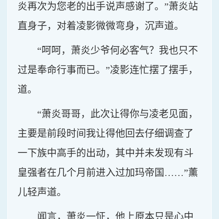
炎再次为您老的出手说声感谢了。”萧炎站
直身子，对着凌影微微弯身，沉声道。
“呵呵，萧炎少爷何必客气？我也只不
过是奉命行事而已。”凌影连忙摆了摆手，
道。
“萧炎哥哥，此次让得你与凌老见面，
主要是前段时间我让得他回去仔细调查了
一下族中高手的出动，其中并未发现有斗
皇强者在几个月前进入过加玛帝国……”薰
儿轻声道。
闻言，萧炎一怔，他上原本只是心中