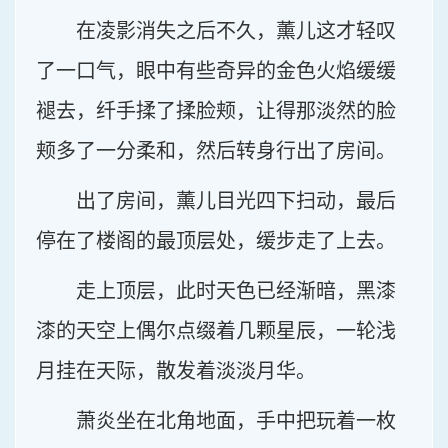
在凌影消失之后不久，薰儿这才轻叹
了一口气，眼中有些奇异的金色火焰缓缓
褪去，纤手揉了揉脸颊，让得那淡然的脸
颊多了一分柔和，然后转身行出了房间。
出了房间，薰儿目光四下扫动，最后
停在了楼阁的最顶层处，缓步走了上去。
走上顶层，此时天色已经渐暗，黑漆
漆的天空上偶尔点缀着几颗星辰，一轮浅
月挂在天际，散发着淡淡月华。
萧炎坐在北角地面，手中把玩着一枚