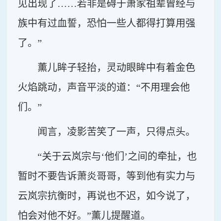
见出现了……若非是碍于萧家祖辈曾经与
族中有过血誓，恐怕一些人都得打算用强
了。”
薰儿眸子轻抬，灵动眼眸中有着金色
火焰跳动，声音平淡的道：“不用理会他
们。”
闻言，凌影苦笑了一声，只得点头。
“关于云岚宗与‘他们’之间的牵扯，也
暂时不要告诉萧炎哥哥，等到他有实力与
云岚宗抗衡时，再说也不迟，如今说了，
怕会对他不好。”薰儿提醒道。