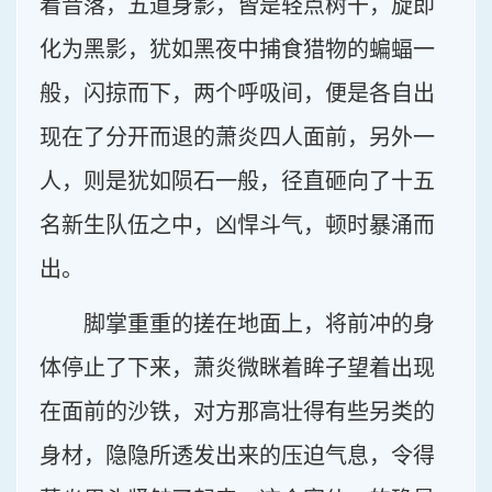
着音落，五道身影，皆是轻点树干，旋即
化为黑影，犹如黑夜中捕食猎物的蝙蝠一
般，闪掠而下，两个呼吸间，便是各自出
现在了分开而退的萧炎四人面前，另外一
人，则是犹如陨石一般，径直砸向了十五
名新生队伍之中，凶悍斗气，顿时暴涌而
出。
脚掌重重的搓在地面上，将前冲的身
体停止了下来，萧炎微眯着眸子望着出现
在面前的沙铁，对方那高壮得有些另类的
身材，隐隐所透发出来的压迫气息，令得