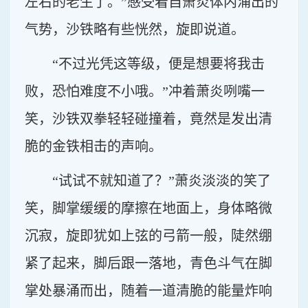
左右的老生了。”感受着自萧炎体内涌出的
气势，沙铁略有些恍然，旋即说道。
“不过光凭这等级，便是想要将我击
败，恐怕难度不小哦。”冲着萧炎咧嘴一
笑，沙铁双拳轻轻碰撞着，竟然是发出清
脆的金铁相击的声响。
“试试不就知道了？”萧炎淡淡的笑了
笑，脚掌缓缓的摩擦在地面上，身体略微
沉寂，旋即犹如上弦的弓箭一般，陡然绷
紧了起来，脚后跟一落地，青色斗气在脚
掌处暴涌而出，随着一道清脆的能量炸响