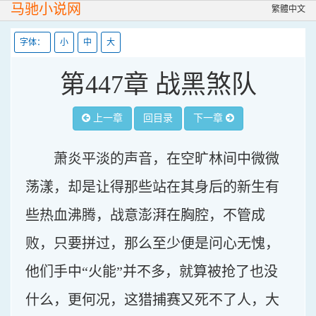
马驰小说网
繁體中文
字体：
小
中
大
第447章 战黑煞队
上一章
回目录
下一章
萧炎平淡的声音，在空旷林间中微微
荡漾，却是让得那些站在其身后的新生有
些热血沸腾，战意澎湃在胸腔，不管成
败，只要拼过，那么至少便是问心无愧，
他们手中“火能”并不多，就算被抢了也没
什么，更何况，这猎捕赛又死不了人，大