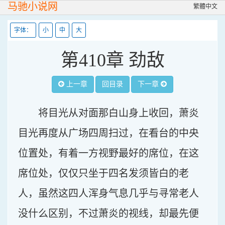
马驰小说网
繁體中文
字体：
小
中
大
第410章 劲敌
上一章
回目录
下一章
将目光从对面那白山身上收回，萧炎
目光再度从广场四周扫过，在看台的中央
位置处，有着一方视野最好的席位，在这
席位处，仅仅只坐于四名发须皆白的老
人，虽然这四人浑身气息几乎与寻常老人
没什么区别，不过萧炎的视线，却最先便