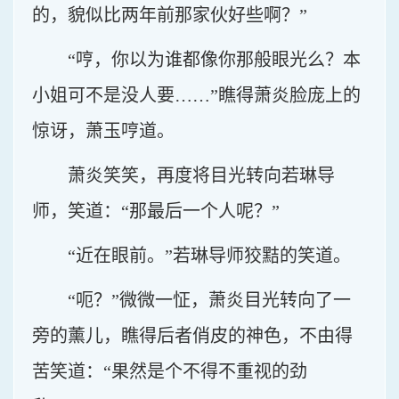
的，貌似比两年前那家伙好些啊？”
“哼，你以为谁都像你那般眼光么？本
小姐可不是没人要……”瞧得萧炎脸庞上的
惊讶，萧玉哼道。
萧炎笑笑，再度将目光转向若琳导
师，笑道：“那最后一个人呢？”
“近在眼前。”若琳导师狡黠的笑道。
“呃？”微微一怔，萧炎目光转向了一
旁的薰儿，瞧得后者俏皮的神色，不由得
苦笑道：“果然是个不得不重视的劲