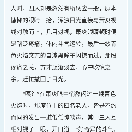
人时，四人却是忽然有所感应一般，原本
慵懒的眼睛一抬，浑浊目光直接与萧炎视
线对触而上，几目对视，萧炎眼睛顿时便
是略泛疼痛，体内斗气运转，最后一缕青
色火焰突兀的自漆黑眸子闪掠而过，那股
疼痛之感，方才逐渐淡去，心中吃惊之
余，赶忙撤回了目光。
“咦？”在萧炎眼中悄然闪过一缕青色
火焰时，那席位上的四名老人，皆是不约
而同的发出一道低低惊咦声，其中三人互
相对视了一眼，开口道：“好奇异的斗气，