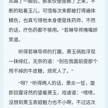
从踢了一脚后，那家伙便是赖了上来，不
断的粘着玉儿，可惜每次来都被打得遍体
鳞伤，也真亏得他本身便是炼药师，不然
的话，疗伤药都不够用。”若琳导师掩嘴娇
笑道。
听得若琳导师的打趣，萧玉俏脸浮现
一抹绯红，无奈的道：“别在我面前提那个
甩不掉的牛皮糖，烦死人了。”
“呀？”听得两人的话，萧炎一怔，旋
即目露讶然的望着萧玉，戏谑道：“啧啧，
没想到萧玉表姐魅力也不小啊，不过这次