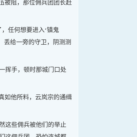
队伍被阻，那位佣兵团团长赶
，任何想要进入‘镇鬼
，丢给一旁的守卫，阴测测
一挥手，顿时那城门口处
到真如他所料，云岚宗的通缉
然这些佣兵被他们的举止