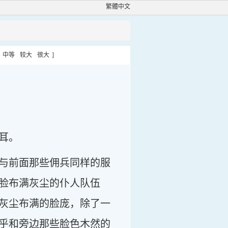
繁體中文
中等
较大
很大
]
耳。
与前面那些佣兵同样的服
脸布满灰尘的仆人队伍
灰尘布满的脸庞，除了一
乎和旁边那些脸色木然的