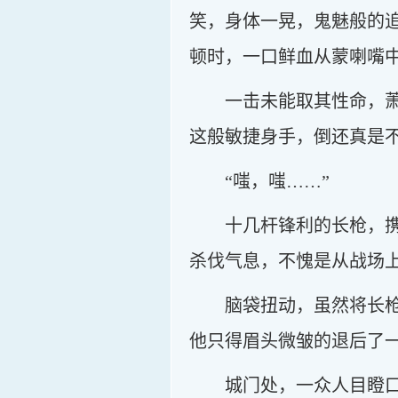
笑，身体一晃，鬼魅般的
顿时，一口鲜血从蒙喇嘴
一击未能取其性命，
这般敏捷身手，倒还真是
“嗤，嗤……”
十几杆锋利的长枪，
杀伐气息，不愧是从战场
脑袋扭动，虽然将长
他只得眉头微皱的退后了
城门处，一众人目瞪