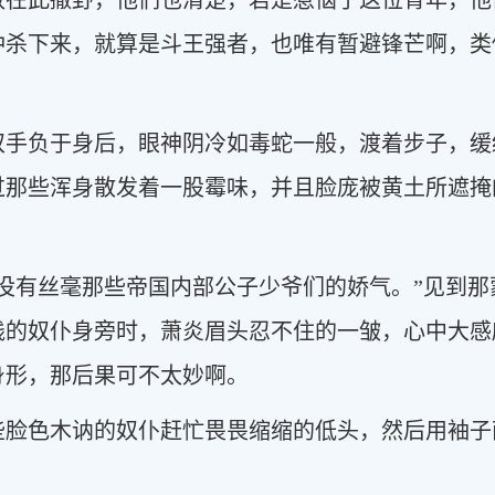
敢在此撒野，他们也清楚，若是惹恼了这位青年，他
冲杀下来，就算是斗王强者，也唯有暂避锋芒啊，类
双手负于身后，眼神阴冷如毒蛇一般，渡着步子，缓
过那些浑身散发着一股霉味，并且脸庞被黄土所遮掩
，没有丝毫那些帝国内部公子少爷们的娇气。”见到
贱的奴仆身旁时，萧炎眉头忍不住的一皱，心中大感
身形，那后果可不太妙啊。
些脸色木讷的奴仆赶忙畏畏缩缩的低头，然后用袖子