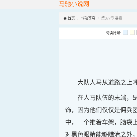
马驰小说网
首页
斗破苍穹
第377章 暴露
阅读背景:
大队人马从道路之上
在人马队伍的末端，
饰，因为他们仅仅是佣兵
中，一个推着车架，脑袋
对黑色眼睛能够瞧清之外