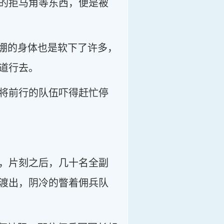
的拒马角等东西，便是被
紧绷的身体也是软下了许多，
道行去。
将前行的队伍吓得赶忙停
，片刻之后，几十名全副
渡出，阴冷的瞥着佣兵队