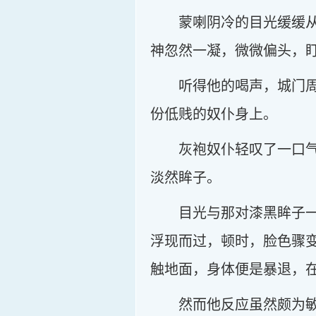
蒙喇阴冷的目光缓缓
神忽然一凝，微微偏头，盯
听得他的喝声，城门
份低贱的奴仆身上。
灰袍奴仆轻叹了一口
淡然眸子。
目光与那对漆黑眸子
浮现而过，顿时，脸色骤
触地面，身体便是暴退，在
然而他反应虽然颇为