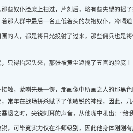
从那些奴仆脸庞上扫过，片刻后，略有些失望的摇了
着那人群中最后一名正低着头的灰袍奴仆，冷喝道：
周围的人，都是将目光投射了过来，那些佣兵也是将
气，只得抬起头来，那张被黄尘遮掩了五官的脸庞上
一接触，蒙喇先是一愣，那画像中所画之人的那黑色
变，常年在战场拼杀赋予了他敏锐的神经，因此，几
暴退之时，尖锐刺耳的声音，从他嘴中吼出：“给
敏锐，可毕竟实力仅在斗师级别，因此他身体刚刚有