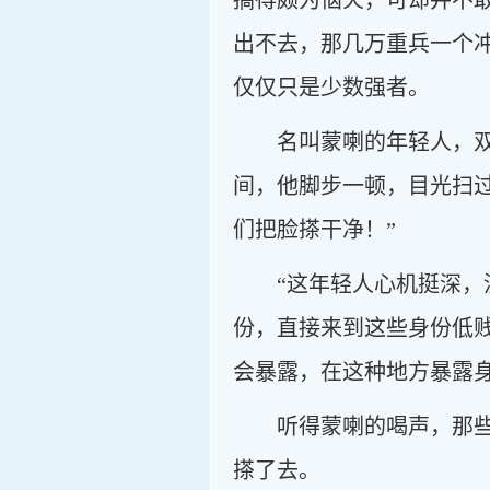
搞得颇为恼火，可却并不
出不去，那几万重兵一个
仅仅只是少数强者。
名叫蒙喇的年轻人，
间，他脚步一顿，目光扫
们把脸搽干净！”
“这年轻人心机挺深
份，直接来到这些身份低
会暴露，在这种地方暴露
听得蒙喇的喝声，那
搽了去。