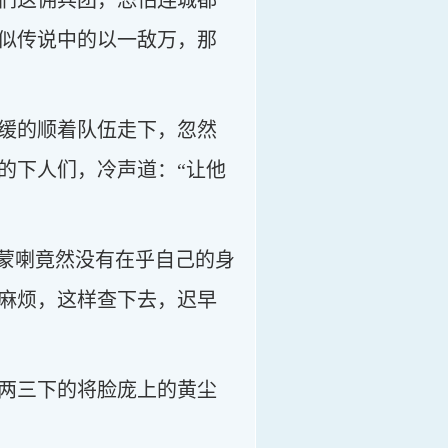
们这佣兵团，恐怕连城都
似传说中的以一敌万，那
缓的顺着队伍走下，忽然
的下人们，冷声道：“让他
那蒙喇竟然没有在乎自己的身
麻烦，这样查下去，迟早
两三下的将脸庞上的黄尘