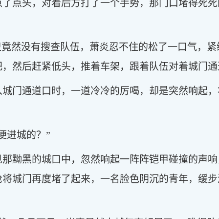
点了点头，对着后方打了一个手势，那门口堵得死死
守卫竟然没有搜查队伍，萧炎忍不住的松了一口气，
把，然后赶紧低头，推着车架，跟着队伍对着城门通
入城门通道口时，一道冷冷的厉喝，却是突然响起，
便进城的？”
见那黝黑的城口中，忽然响起一阵阵铠甲碰撞的声响
枪将城门再度堵了起来，一名脸色阴沉的青年，缓步