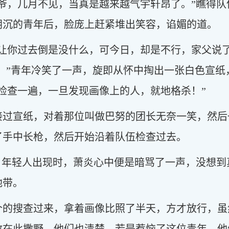
少爷，几月不见，当真是越来越气宇轩昂了。”瞧得
阴沉的青年后，脸庞上赶紧堆出笑容，谄媚的道。
让你过去倒是没什么，可今日，却是不行，家父说了
。”青年冷笑了一声，旋即从怀中掏出一张白色宣纸
检查一遍，一旦发现画像上的人，就地格杀！”
接过宣纸，对着那位叫做巴努的团长无奈一笑，然后
了手中长枪，然后开始沿着队伍检查过去。
这名年轻人出现时，萧炎心中便是暗骂了一声，没想
地带。
个的搜查过来，拿着画像比照了半天，方才放行，虽