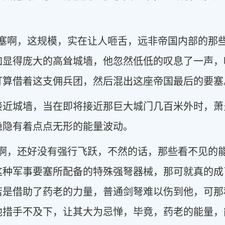
要塞啊，这规模，实在让人咂舌，远非帝国内部的那
加显得庞大的高耸城墙，他忽然低低的叹息了一声，
打算借着这支佣兵团，然后混出这座帝国最后的要塞
接近城墙，当在即将接近那巨大城门几百米外时，萧
隐隐有着点点无形的能量波动。
应啊，还好没有强行飞跃，不然的话，那些看不见的
这种军事要塞所配备的特殊强弩器械，那可就真的成
若是借助了药老的力量，普通剑弩难以伤到他，可那
他措手不及下，让其大为忌惮，毕竟，药老的能量，