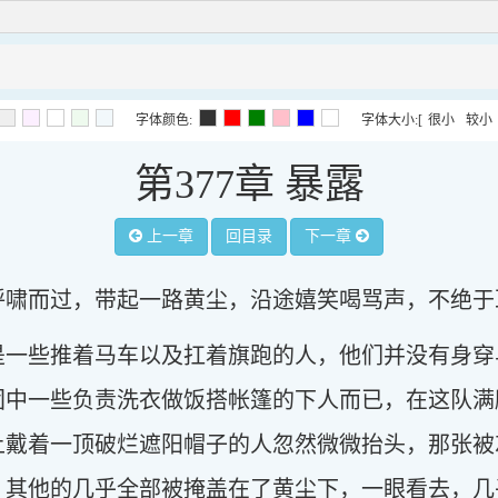
字体颜色:
字体大小:
[
很小
较小
第377章 暴露
上一章
回目录
下一章
呼啸而过，带起一路黄尘，沿途嬉笑喝骂声，不绝于
是一些推着马车以及扛着旗跑的人，他们并没有身穿
团中一些负责洗衣做饭搭帐篷的下人而已，在这队满
上戴着一顶破烂遮阳帽子的人忽然微微抬头，那张被
，其他的几乎全部被掩盖在了黄尘下，一眼看去，几