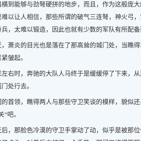
强横到能够与劲弩硬拼的地步，而且，作为这般庞大
是难以让人相信，那些所谓的破气三连弩，神火弓，
奇兵，太难以锻造，因此也就有少数的军队有所配备
近，萧炎的目光也是落在了那高耸的城门处，当瞧得
紧紧皱起。
米左右时，奔驰的大队人马终于是缓缓停了下来，从
城门处行去。
团的首领，瞧得两人与那些守卫笑谈的模样，貌似还
关”吧。
天后，那脸色冷漠的守卫手掌动了动，似乎是被那位