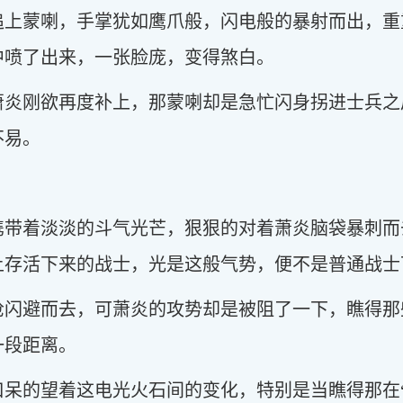
追上蒙喇，手掌犹如鹰爪般，闪电般的暴射而出，重
中喷了出来，一张脸庞，变得煞白。
萧炎刚欲再度补上，那蒙喇却是急忙闪身拐进士兵之
不易。
携带着淡淡的斗气光芒，狠狠的对着萧炎脑袋暴刺而
上存活下来的战士，光是这般气势，便不是普通战士
枪闪避而去，可萧炎的攻势却是被阻了一下，瞧得那
一段距离。
口呆的望着这电光火石间的变化，特别是当瞧得那在