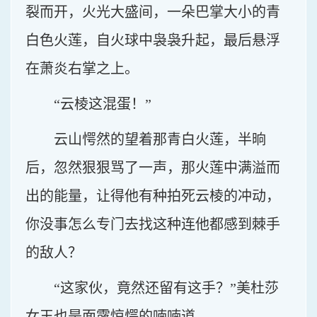
裂而开，火光大盛间，一朵巴掌大小的青
白色火莲，自火球中袅袅升起，最后悬浮
在萧炎右掌之上。
“云棱这混蛋！”
云山愕然的望着那青白火莲，半晌
后，忽然狠狠骂了一声，那火莲中满溢而
出的能量，让得他有种拍死云棱的冲动，
你没事怎么专门去找这种连他都感到棘手
的敌人？
“这家伙，竟然还留有这手？”美杜莎
女王也是面露惊愕的喃喃道。