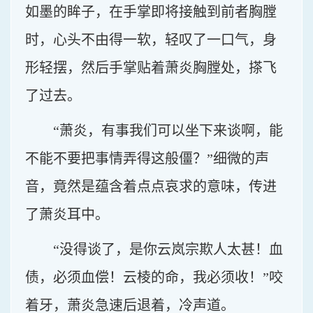
如墨的眸子，在手掌即将接触到前者胸膛
时，心头不由得一软，轻叹了一口气，身
形轻摆，然后手掌贴着萧炎胸膛处，搽飞
了过去。
“萧炎，有事我们可以坐下来谈啊，能
不能不要把事情弄得这般僵？”细微的声
音，竟然是蕴含着点点哀求的意味，传进
了萧炎耳中。
“没得谈了，是你云岚宗欺人太甚！血
债，必须血偿！云棱的命，我必须收！”咬
着牙，萧炎急速后退着，冷声道。