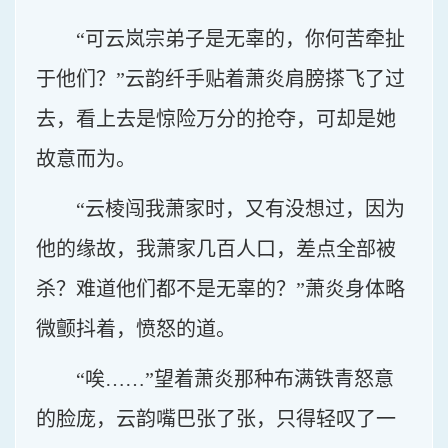
“可云岚宗弟子是无辜的，你何苦牵扯
于他们？”云韵纤手贴着萧炎肩膀搽飞了过
去，看上去是惊险万分的抢夺，可却是她
故意而为。
“云棱闯我萧家时，又有没想过，因为
他的缘故，我萧家几百人口，差点全部被
杀？难道他们都不是无辜的？”萧炎身体略
微颤抖着，愤怒的道。
“唉……”望着萧炎那种布满铁青怒意
的脸庞，云韵嘴巴张了张，只得轻叹了一