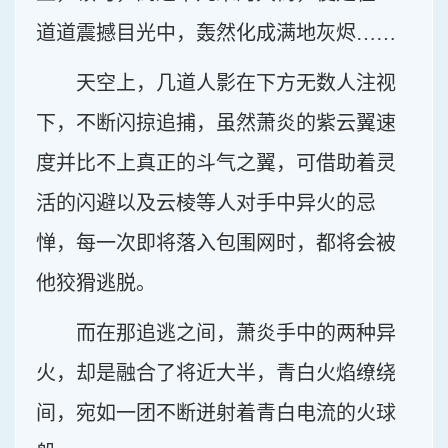
道道震撼目光中，轰然化成满地灰烬……
天空上，几道人影在下方无数人注视
下，不断闪掠追捕，虽然萧炎的紫云翼速
度并比不上真正的斗气之翼，可借助着灵
活的闪避以及云棱等人对手中异火的忌
惮，每一次即将落入包围网时，都将会被
他狡猾逃脱。
而在那追逃之间，萧炎手中的两种异
火，却是融合了将近大半，青白火焰缭绕
间，宛如一团不断迸射着青白电流的火球