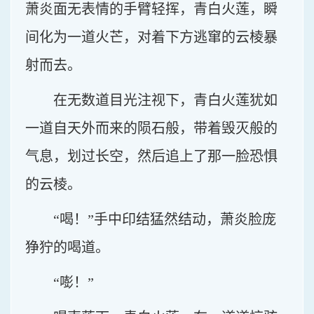
萧炎面无表情的手臂轻挥，青白火莲，瞬
间化为一道火芒，对着下方逃窜的云棱暴
射而去。
在无数道目光注视下，青白火莲犹如
一道自天外而来的陨石般，带着毁灭般的
气息，划过长空，然后追上了那一脸恐惧
的云棱。
“喝！”手中印结猛然结动，萧炎脸庞
狰狞的喝道。
“嘭！”