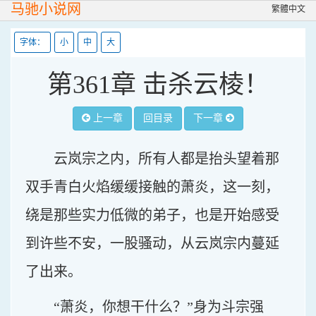
马驰小说网
繁體中文
字体：
小
中
大
第361章 击杀云棱！
上一章
回目录
下一章
云岚宗之内，所有人都是抬头望着那
双手青白火焰缓缓接触的萧炎，这一刻，
绕是那些实力低微的弟子，也是开始感受
到许些不安，一股骚动，从云岚宗内蔓延
了出来。
“萧炎，你想干什么？”身为斗宗强