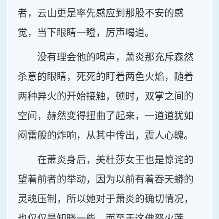
者，云山更是率先感应到那股不安的感
觉，当下眼睛一瞪，厉声喝道。
没有理会他的喝声，萧炎那充斥森然
杀意的眼睛，死死的盯着两色火焰，随着
两种异火的开始接触，顿时，双掌之间的
空间，赫然变得扭曲了起来，一道道犹如
闷雷般的炸响，从其中传出，震人心魄。
在萧炎身后，美杜莎女王也是惊诧的
望着前者的举动，因为以前有着吞天蟒的
灵魂压制，所以她对于萧炎的确切情况，
也仅仅是知晓一些，而至于这佛怒火莲，