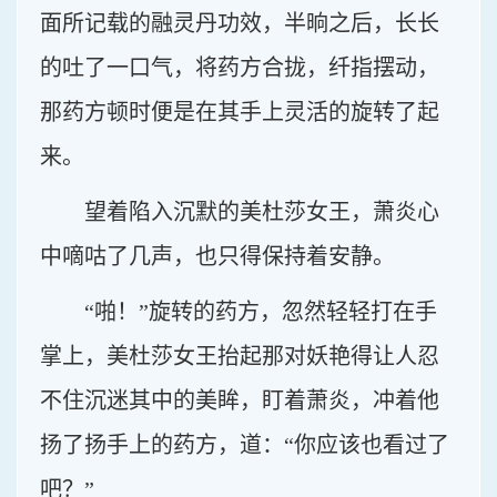
面所记载的融灵丹功效，半晌之后，长长
的吐了一口气，将药方合拢，纤指摆动，
那药方顿时便是在其手上灵活的旋转了起
来。
望着陷入沉默的美杜莎女王，萧炎心
中嘀咕了几声，也只得保持着安静。
“啪！”旋转的药方，忽然轻轻打在手
掌上，美杜莎女王抬起那对妖艳得让人忍
不住沉迷其中的美眸，盯着萧炎，冲着他
扬了扬手上的药方，道：“你应该也看过了
吧？”