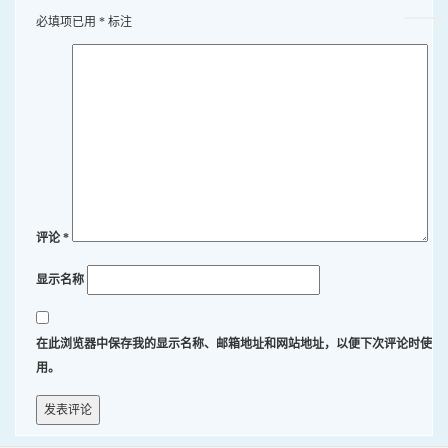
必填项已用
*
标注
评论
*
显示名称
在此浏览器中保存我的显示名称、邮箱地址和网站地址，以便下次评论时使
用。