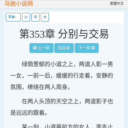
马驰小说网
繁體中文
字体：
小
中
大
第353章 分别与交易
上一章
回目录
下一章
绿荫葱郁的小道之上，两道人影一男
一女，一前一后，缓缓的行走着，安静的
氛围，缭绕在两人周身。
在两人头顶的天空之上，两道影子也
是远远的跟着。
某一刻，小道最前方的女人，率先止