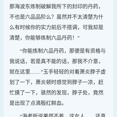
那海波东炼制破解我所下的封印的丹药，
不也是六品品阶么？虽然并不太清楚为什
么有时候你的实力前后不搭调，可我却是
清楚，你能够炼制六品丹药！”
“你能炼制六品丹药，那便是有资格与
我说话，若是真不能的话，那我不介意，
就在这里……”玉手轻轻的对着萧炎脖子虚
划了一下，萧炎顿时感觉到脖子一凉，赶
忙摸了一下，骇然的发现，脖子处，竟然
是出现了点滴殷红鲜血。
“海老所说果然不差，这女人……还真