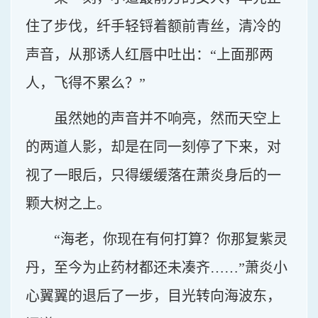
住了步伐，纤手轻锊着额前青丝，清冷的
声音，从那诱人红唇中吐出：“上面那两
人，飞得不累么？”
虽然她的声音并不响亮，然而天空上
的两道人影，却是在同一刻停了下来，对
视了一眼后，只得缓缓落在萧炎身后的一
颗大树之上。
“海老，你现在有何打算？你那复紫灵
丹，至今为止药材都还未凑齐……”萧炎小
心翼翼的退后了一步，目光转向海波东，