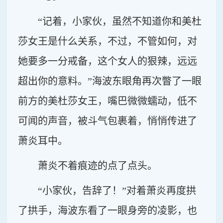
“记着，小家伙，虽然不知道你和美杜
莎女王是什么关系，不过，不管如何，对
她要多一分戒备，这个女人的狠辣，远远
超出你的意料。”海波东眼角再次瞥了一眼
前方的美杜莎女王，嘴巴微微蠕动，低不
可闻的声音，被斗气包裹着，悄悄传进了
萧炎耳中。
萧炎不着痕迹的点了点头。
“小家伙，告辞了！”对着萧炎再度拱
了拱手，海波东看了一眼身旁的凌影，也