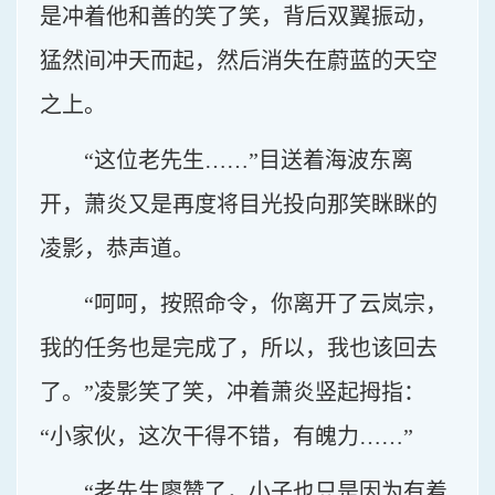
是冲着他和善的笑了笑，背后双翼振动，
猛然间冲天而起，然后消失在蔚蓝的天空
之上。
“这位老先生……”目送着海波东离
开，萧炎又是再度将目光投向那笑眯眯的
凌影，恭声道。
“呵呵，按照命令，你离开了云岚宗，
我的任务也是完成了，所以，我也该回去
了。”凌影笑了笑，冲着萧炎竖起拇指：
“小家伙，这次干得不错，有魄力……”
“老先生廖赞了，小子也只是因为有着