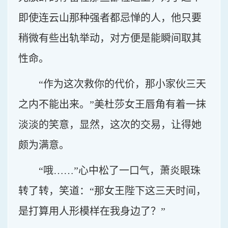
即使连云山那种强者都忌惮的人，他只要
稍微有些出轨举动，对方便是能瞬间取其
性命。
“作为这次救你的代价，那小家伙三天
之内不能出来。”美杜莎女王唇角有着一抹
淡淡的笑意，显然，这次的交易，让得她
颇为满意。
“哦……”心中松了一口气，萧炎眼珠
转了转，笑道：“那女王陛下这三天时间，
是打算用人形模样在我身边了？”