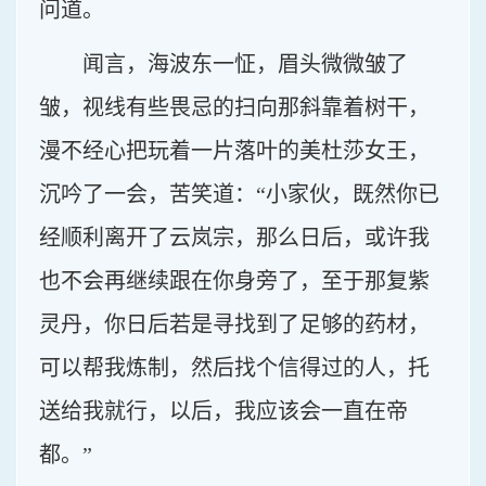
问道。
闻言，海波东一怔，眉头微微皱了
皱，视线有些畏忌的扫向那斜靠着树干，
漫不经心把玩着一片落叶的美杜莎女王，
沉吟了一会，苦笑道：“小家伙，既然你已
经顺利离开了云岚宗，那么日后，或许我
也不会再继续跟在你身旁了，至于那复紫
灵丹，你日后若是寻找到了足够的药材，
可以帮我炼制，然后找个信得过的人，托
送给我就行，以后，我应该会一直在帝
都。”