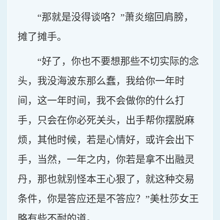
“那就是没得谈咯？”萧炎缩回肩膀，
摊了摊手。
“好了，你也不要想那些不切实际的念
头，我没海波东那么蠢，我给你一年时
间，这一年时间，我不会做你的什么打
手，只会在你必死关头，出手帮你摆脱麻
烦，其他时候，若是心情好，或许会出下
手，当然，一年之内，你若是拿不出融灵
丹，那也就别怪本王心狠了，就这种交易
条件，你是答应还是不答应？”美杜莎女王
略有些不耐的道。