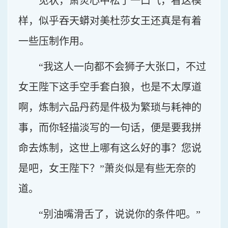
见状，萧炎心中松了一口气，看这模
样，似乎吞天蟒对美杜莎女王还真是有着
一些压制作用。
“我这人一向都不会狮子大张口，不过
女王陛下这手空手套白狼，也是不太厚道
啊，炼制六品丹药是件极为繁琐与耗神的
事，而你轻描淡写的一句话，便是要我拼
命去炼制，这世上哪有这么好的事？您说
是吧，女王陛下？”萧炎似是有些无奈的
道。
“别油嘴滑舌了，说说你的条件吧。”