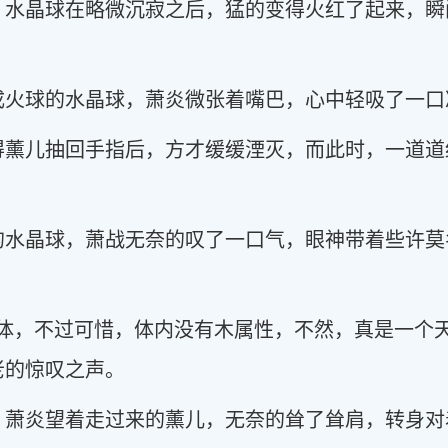
，水晶球在略微沉寂之后，猛的变得火红了起来，瞬
成火球的水晶球，萧炎微张着嘴巴，心中轻吸了一口
得薰儿抽回手指后，方才缓缓湮灭，而此时，一道道
的水晶球，萧战无奈的叹了一口气，眼神带着些许莫
之体，不过可惜，体内没有木属性，不然，真是一个
老的惊叹之声。
，萧炎望着走过来的薰儿，无奈的耸了耸肩，转身对