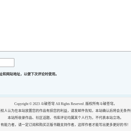
址和网站地址，以便下次评论时使用。
Copyright © 2023
斗破苍穹
All Rights Reserved .版权所有斗破苍穹。
版权人认为在本站放置您的作品有损您的利益，请发邮件告知，本站确认后将会无条件
本站所收录作品、社区话题、书库评论均属其个人行为，不代表本站立场。
有能力者，请一定订阅和购买正版书籍支持作者，这样作者才能写出更多更好的书！