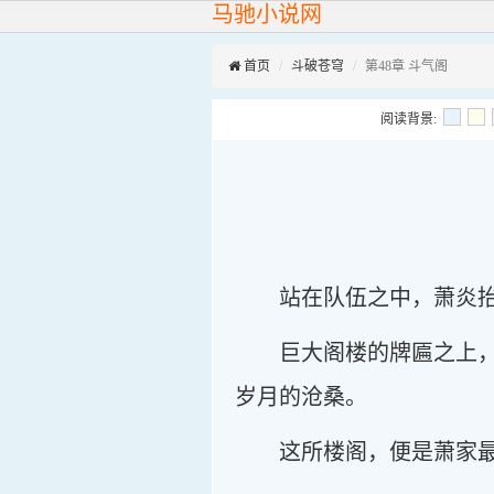
马驰小说网
首页
斗破苍穹
第48章 斗气阁
阅读背景:
站在队伍之中，萧炎
巨大阁楼的牌匾之上
岁月的沧桑。
这所楼阁，便是萧家