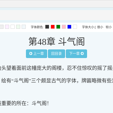
字体颜色:
字体大小:
[
很小
较小
第48章 斗气阁
上一章
回目录
下一章
抬头望着面前这幢庞大的阁楼，忍不住惊叹的摇了摇
，绘有“斗气阁”三个颇显古气的字体，牌匾略微有
最重要的所在：斗气阁！