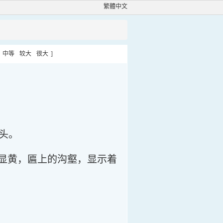
繁體中文
中等
较大
很大
]
头。
些显黄，匾上的沟壑，显示着