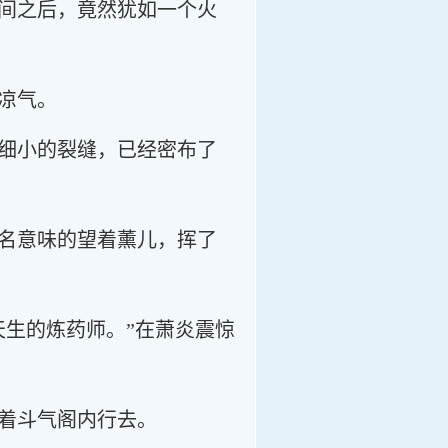
间之后，竟然犹如一个火
凉气。
细小的裂缝，已经密布了
名意味的望着薰儿，挥了
天生的炼药师。”在萧炎震惊
着斗气阁内行去。