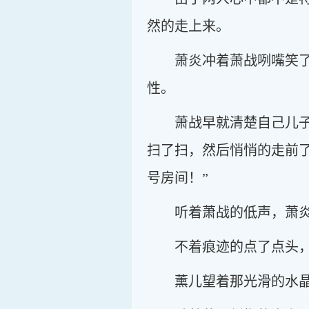
然的走上来。
萧炎冲着萧战咧嘴笑
性。
萧战早就清楚自己儿
扫了扫，然后悄悄的走前
号房间！”
听着萧战的低声，萧
不着痕迹的点了点头
薰儿望着那光滑的水