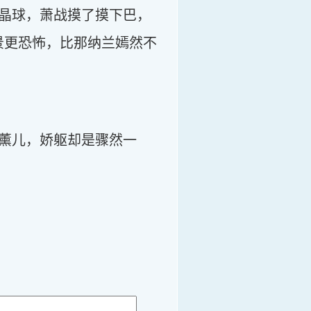
晶球，萧战摸了摸下巴，
景更恐怖，比那纳兰嫣然不
薰儿，娇躯却是骤然一