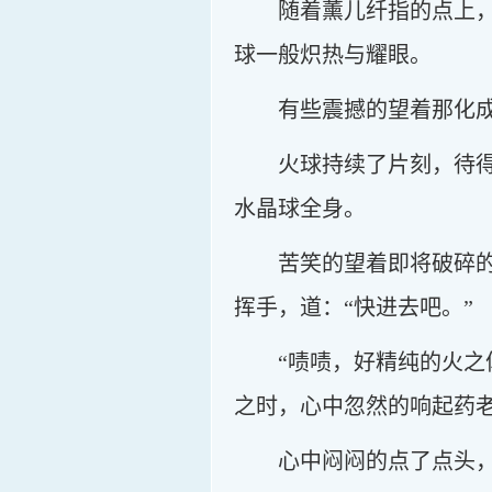
随着薰儿纤指的点上
球一般炽热与耀眼。
有些震撼的望着那化
火球持续了片刻，待
水晶球全身。
苦笑的望着即将破碎
挥手，道：“快进去吧。”
“啧啧，好精纯的火
之时，心中忽然的响起药
心中闷闷的点了点头