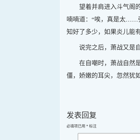
望着并肩进入斗气阁
喃喃道：“唉，真是太…
知好了多少，如果炎儿能有
说完之后，萧战又是
在自嘲时，萧战自然
僵，娇嫩的耳尖，忽然犹
发表回复
必填项已用
*
标注