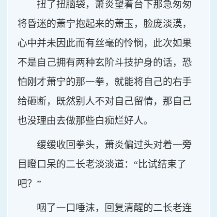
扭了扭脑袋，萧炎望着台下那急匆匆
将昏迷的萧宁抱起来的萧玉，脸庞淡漠，
心中并未因此而有丝毫的怜悯，此次如果
不是自己拥有两种玄阶斗技护身的话，恐
怕刚才萧宁的那一拳，就能将自己的右手
给砸断，既然别人不对自己留情，那自己
也没理由去做那些白痴烂好人。
缓缓收回拳头，萧炎偏过头对着一旁
目瞪口呆的二长老淡淡道：“比试结束了
吧？”
咽了一口唾沫，回复清醒的二长老连