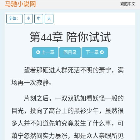
马驰小说网
繁體中文
字体：
小
中
大
第44章 陪你试试
上一章
回目录
下一章
望着那砸进人群死活不明的萧宁，满
场再一次寂静。
片刻之后，一双双犹如看妖怪一般的
目光，投向了高台上的黑衫少年，虽然很
多人并不知道先前究竟发生了什么事，可
萧宁忽然间实力暴涨，却是众人亲眼所见