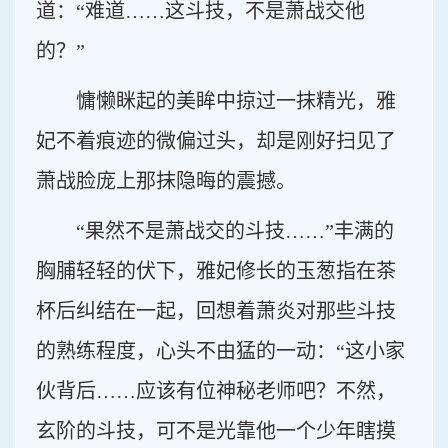
道：“难道……这斗技，不是萧战交他
的？”
慵懒眯起的美眸中掠过一抹精光，雅
妃不着痕迹的微偏过头，却是刚好扫见了
萧战脸庞上那抹隐晦的震撼。
“果然不是萧战交的斗技……”丰满的
胸脯轻轻的伏下，雅妃修长的玉葱指在茶
杯后纠结在一起，回想着萧炎对那些斗技
的熟练程度，心头不由猛的一动：“这小家
伙背后……应该有位神秘老师吧？不然，
玄阶的斗技，可不是光靠他一个少年瞎摸