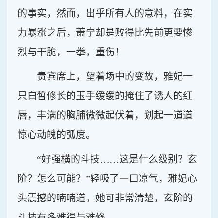
的事实，然而，出乎所有人的意料，在实
力暴涨之后，萧宁却是败得比先前更要惨
烈与干脆，一拳，重伤！
贵宾席上，望着场中的变故，雅妃一
只白皙修长的玉手缓缓的掩住了诱人的红
唇，丰满的胸脯微微起伏着，划起一道道
惊心动魄的弧度。
“好强横的斗技……这是什么级别？玄
阶？怎么可能？”轻吸了一口凉气，雅妃心
头震撼的喃喃道，她可非常清楚，玄阶的
斗技有多难得与难修。