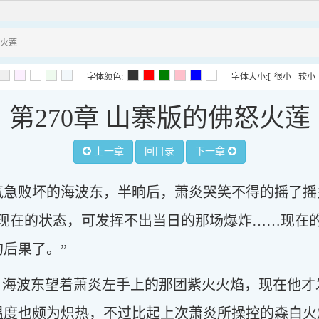
怒火莲
字体颜色:
字体大小:
[
很小
较小
第270章 山寨版的佛怒火莲
上一章
回目录
下一章
气急败坏的海波东，半晌后，萧炎哭笑不得的摇了摇
我现在的状态，可发挥不出当日的那场爆炸……现在
后果了。”
愣，海波东望着萧炎左手上的那团紫火火焰，现在他
温度也颇为炽热，不过比起上次萧炎所操控的森白火