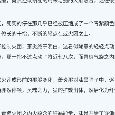
这般，竟然还敢胡乱的用来与别的火焰融合，这在很
光，死死的停在那几乎已经被压缩成了一个青紫颜色
，修长的十指，不断的轻点在或火团之上。
下控制火团，萧炎终于明白，这看似随意的轻轻点动
怖，那十指不过点动了将近七八次，而萧炎气旋之内
怒火莲成形前的那般变化，萧炎那对漆黑眸子中，逐
指骤然停顿，灵魂之力，猛的扩散出体，然后化为纤
，青紫火团之内火蕴含的狂暴能量，却是开始了逐渐