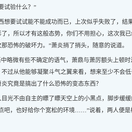
要试验什么？”
东西想要试试能不能成功而已，上次似乎失败了，结
影了，所以才有这般态势，你们不用担心，这次我已
次那恐怖的破坏力。”萧炎捎了捎头，随意的说道。
话语中略微有些不确定的语气，萧鼎与萧厉额头上顿
，不过从他能够凝聚斗气之翼来看，想来至少不会低
萧炎究竟是搞出了什么恐怖的变态东西？
人目光不由自主的瞟了瞟天空上的小黑点，脚步缓缓
点吧，也好给你个宽松的环境……”说着，两人便