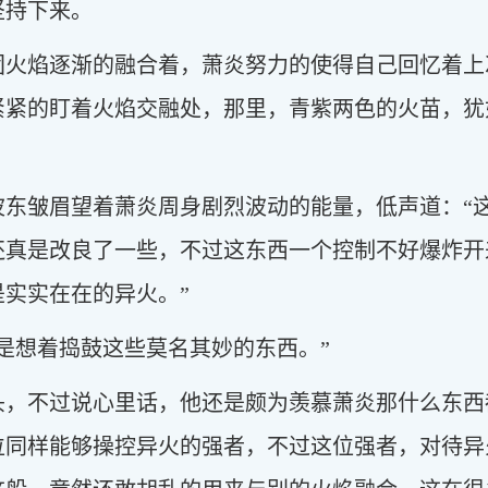
坚持下来。
团火焰逐渐的融合着，萧炎努力的使得自己回忆着上
紧紧的盯着火焰交融处，那里，青紫两色的火苗，犹
波东皱眉望着萧炎周身剧烈波动的能量，低声道：“
还真是改良了一些，不过这东西一个控制不好爆炸开
实实在在的异火。”
是想着捣鼓这些莫名其妙的东西。”
头，不过说心里话，他还是颇为羡慕萧炎那什么东西
位同样能够操控异火的强者，不过这位强者，对待异