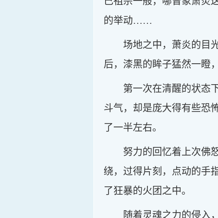
己祖宗一般，哪曾象萧炎
的举动……
场地之中，萧炎的目
后，漆黑的眸子猛然一瞪
第一次在清醒的状态
斗气，却是庞大得有些恐
了一半左右。
努力的回忆着上次佛
绕，过得片刻，点动的手
了狂暴的火团之中。
随着灵魂之力的侵入