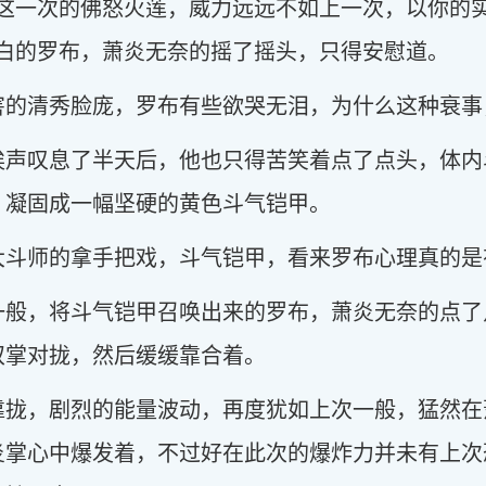
，这一次的佛怒火莲，威力远远不如上一次，以你的
苍白的罗布，萧炎无奈的摇了摇头，只得安慰道。
害的清秀脸庞，罗布有些欲哭无泪，为什么这种衰事
唉声叹息了半天后，他也只得苦笑着点了点头，体内
，凝固成一幅坚硬的黄色斗气铠甲。
大斗师的拿手把戏，斗气铠甲，看来罗布心理真的是
一般，将斗气铠甲召唤出来的罗布，萧炎无奈的点了
双掌对拢，然后缓缓靠合着。
靠拢，剧烈的能量波动，再度犹如上次一般，猛然在
炎掌心中爆发着，不过好在此次的爆炸力并未有上次