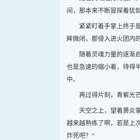
间，那本来不断冒探着犹
紧紧盯着手掌上终于
眸微闭，那侵入进火团内
随着灵魂力量的逐渐
也是急速的缩小着，待得
中。
再过得片刻，青紫光
天空之上，望着萧炎
越来越熟练了啊，若是上
炸死吧？”