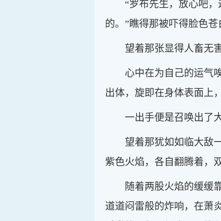
“罗布先生，放心吧
的。”瞧得那被吓得脸色
望着那张显得人畜无
心中在为自己的运气
出体，旋即在身体表面上
一出手便是召唤出了
望着那犹如如临大敌
紫色火焰，各自翻腾着，
随着两股火焰的缓缓
道道闷雷般的炸响，在萧