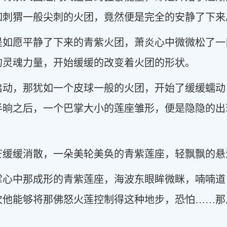
如刺猬一般尖刺的火团，竟然便是完全的安静了下来
是如愿平静了下来的青紫火团，萧炎心中微微松了一
的灵魂力量，开始缓缓的改变着火团的形状。
启动，那犹如一个皮球一般的火团，开始了缓缓蠕动
半晌之后，一个巴掌大小的莲座雏形，便是隐隐的出
芒缓缓消散，一朵美轮美奂的青紫莲座，轻飘飘的悬
掌心中那成形的青紫莲座，海波东眼眸微眯，喃喃道
次他能够将那佛怒火莲控制得这种地步，恐怕……那