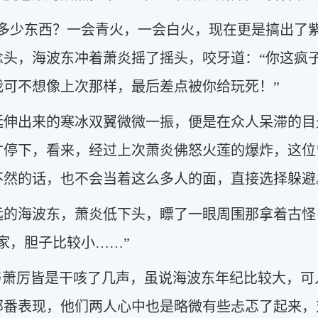
了多少东西？一会青火，一会白火，现在更是搞出了
念头，海波东冲着萧炎摇了摇头，咬牙道：“你这疯
我可不想像上次那样，最后差点被你给玩死！”
延伸出来的寒冰双翼微微一振，便是在众人呆滞的目
才停下，看来，经过上次萧炎佛怒火莲的爆炸，这位
不然的话，也不会当着这么多人的面，直接选择躲避
远的海波东，萧炎低下头，瞟了一眼周围那拿着古怪
家，胆子比较小……”
鼎与萧厉皆是干咳了几声，虽说海波东年纪比较大，
那番表现，他们两人心中也是略微有些忐忑了起来，