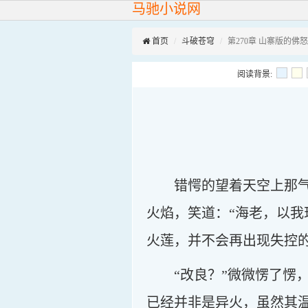
马驰小说网
首页
斗破苍穹
第270章 山寨版的佛
阅读背景:
错愕的望着天空上那
火焰，笑道：“海老，以
火莲，并不会再出现失控的
“改良？”微微愣了
已经并非是异火，虽然其