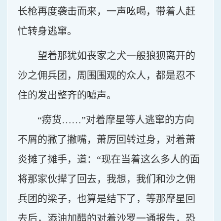
长枪再度袭击而来，一声吆喝，带着人赶
忙转身逃窜。
望着那犹如丧家之犬一般狼狈离开的
沙之佣兵团，周围围观的众人，都是忍不
住的发出整齐的嘘声。
“痨货……”对着摩星等人逃窜的方向
不屑的撇了撇嘴，萧厉回转过身，对着萧
炎摊了摊手，道：“现在当着这么多人的面
将那家伙撵了回去，我想，我们和沙之佣
兵团的梁子，也算是结下了，等那摩星回
去后，添油加醋的对着沙罗一通报告，恐