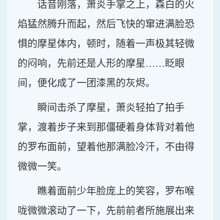
话音刚落，萧炎手掌之上，森白的火
焰猛然腾升而起，然后飞快的窜进满脸恐
惧的摩星体内，顿时，随着一声极其轻微
的闷响，先前还是人形的摩星……眨眼
间，便化成了一团漆黑的灰烬。
瞬间击杀了摩星，萧炎轻拍了拍手
掌，渡着步子来到那僵硬着身体背对着他
的罗布面前，望着他那满脸冷汗，不由得
微微一笑。
瞧着面前少年脸庞上的笑容，罗布喉
咙微微滚动了一下，先前前者所施展出来