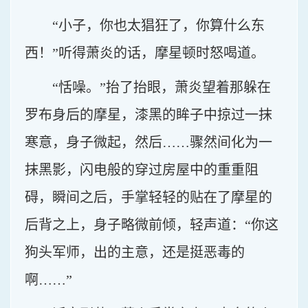
“小子，你也太猖狂了，你算什么东
西！”听得萧炎的话，摩星顿时怒喝道。
“恬噪。”抬了抬眼，萧炎望着那躲在
罗布身后的摩星，漆黑的眸子中掠过一抹
寒意，身子微起，然后……骤然间化为一
抹黑影，闪电般的穿过房屋中的重重阻
碍，瞬间之后，手掌轻轻的贴在了摩星的
后背之上，身子略微前倾，轻声道：“你这
狗头军师，出的主意，还是挺恶毒的
啊……”