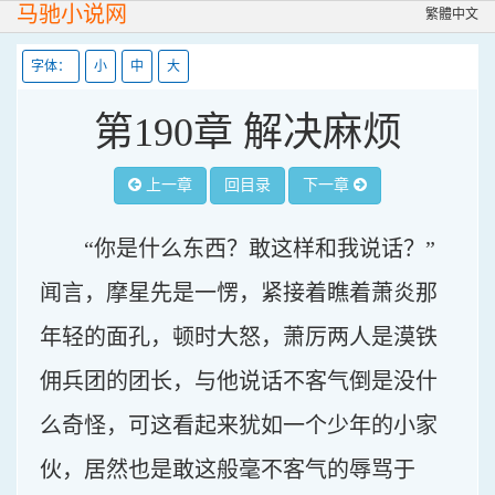
马驰小说网
繁體中文
字体：
小
中
大
第190章 解决麻烦
上一章
回目录
下一章
“你是什么东西？敢这样和我说话？”
闻言，摩星先是一愣，紧接着瞧着萧炎那
年轻的面孔，顿时大怒，萧厉两人是漠铁
佣兵团的团长，与他说话不客气倒是没什
么奇怪，可这看起来犹如一个少年的小家
伙，居然也是敢这般毫不客气的辱骂于