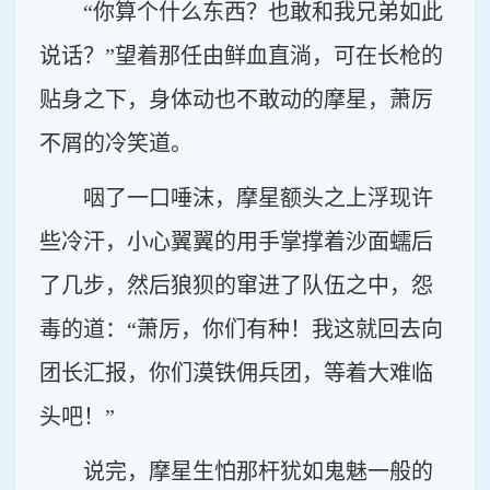
“你算个什么东西？也敢和我兄弟如此
说话？”望着那任由鲜血直淌，可在长枪的
贴身之下，身体动也不敢动的摩星，萧厉
不屑的冷笑道。
咽了一口唾沫，摩星额头之上浮现许
些冷汗，小心翼翼的用手掌撑着沙面蠕后
了几步，然后狼狈的窜进了队伍之中，怨
毒的道：“萧厉，你们有种！我这就回去向
团长汇报，你们漠铁佣兵团，等着大难临
头吧！”
说完，摩星生怕那杆犹如鬼魅一般的