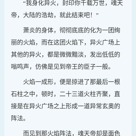
“我身化异火，封印你千载万世，魂天
帝，大陆的浩劫，就此结束吧！”
萧炎的身体，彻彻底底的化为一团绚
丽的火焰，而在这团火焰下，异火广场上
其他的异火，都是微微黯淡，发出低低的
嗡鸣声，仿佛是见到帝王的臣子一般。
火焰一成形，便是掠进了那最后一根
石柱之中，顿时，二十三道火柱齐聚，直
接是在异火广场之上形成一道异常玄奥的
阵法。
而见到那火焰阵法，魂天帝却是面色