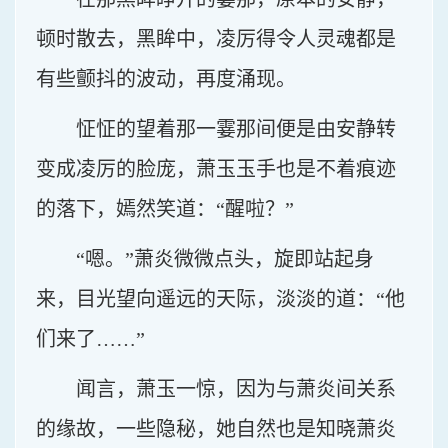
顿时散去，黑眸中，凌厉得令人灵魂都是
有些颤抖的波动，再度涌现。
怔怔的望着那一霎那间便是由安静转
变成凌厉的脸庞，萧玉玉手也是不着痕迹
的落下，嫣然笑道：“醒啦？”
“嗯。”萧炎微微点头，旋即站起身
来，目光望向遥远的天际，淡淡的道：“他
们来了……”
闻言，萧玉一惊，因为与萧炎间关系
的缘故，一些隐秘，她自然也是知晓萧炎