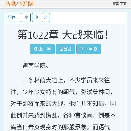
马驰小说网
繁體中文
字体：
小
中
大
第1622章 大战来临！
上一章
回目录
下一章
迦南学院。
一条林荫大道上，不少学员来来往
往，少年少女特有的朝气，弥漫着林间，
对于即将而来的大战，他们并不知情，因
此倒并未感到慌乱，各种言谈间，倒是不
离当日萧炎现身时的那般景象，而语气