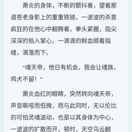
萧炎的身体，不断的颤抖着，望着那
道苍老身影上的重重铁链，一波波的杀意
疯狂的在他心中翻腾着，拳头紧握，指尖
深深的掐入掌心，一滴滴的鲜血顺着指
缝，滴落而下。
“魂天帝，他日有机会，我会让魂族，
鸡犬不留！”
萧炎血红的眼睛，突然转向魂天帝，
声音嘶哑而低微，而与此同时，无以伦比
的可怕灵魂波动，也是以其身体为中心，
一波波的扩散而开，顿时，天空乌云翻