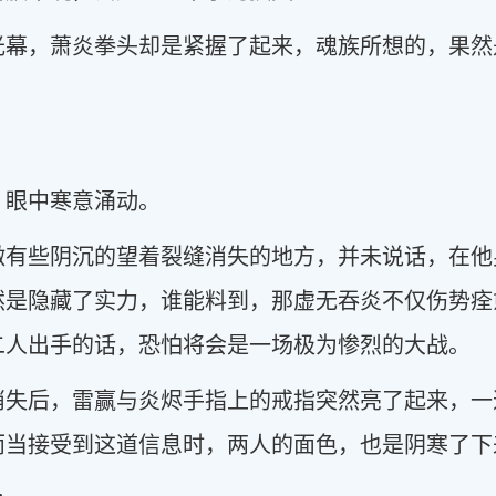
光幕，萧炎拳头却是紧握了起来，魂族所想的，果然
，眼中寒意涌动。
微有些阴沉的望着裂缝消失的地方，并未说话，在他
然是隐藏了实力，谁能料到，那虚无吞炎不仅伤势痊
二人出手的话，恐怕将会是一场极为惨烈的大战。
消失后，雷赢与炎烬手指上的戒指突然亮了起来，一
而当接受到这道信息时，两人的面色，也是阴寒了下