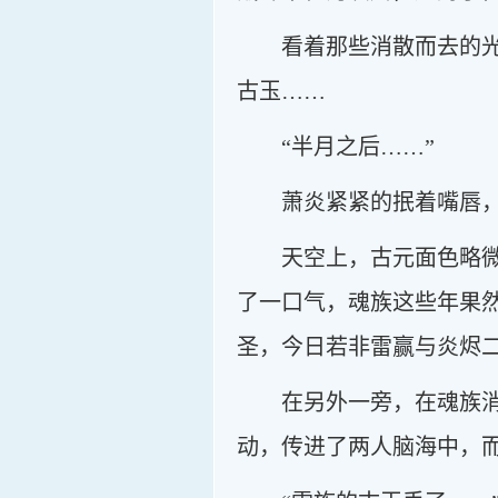
看着那些消散而去的
古玉……
“半月之后……”
萧炎紧紧的抿着嘴唇
天空上，古元面色略
了一口气，魂族这些年果
圣，今日若非雷赢与炎烬
在另外一旁，在魂族
动，传进了两人脑海中，