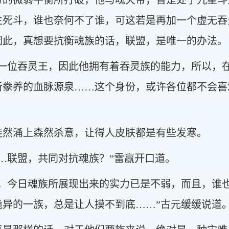
方的微弱平衡所打破，他与魂天帝，皆是处于九星斗
生死斗，谁也奈何不了谁，可这若是再加一个虚无吞
因此，真想要抗衡魂族的话，联盟，是唯一的办法。
了一位吞灵王，因此他拥有着吞灵族的能力，所以，
所豢养的血脉源泉……这个身份，或许各位都不会喜
陡然涌上森然杀意，让得人皮肤都是有些发寒。
…联盟，共同对抗魂族？”雷赢开口道。
法，今日魂族所展现出来的实力已是不弱，而且，谁
诡异的一族，总是让人摸不到底……”古元缓缓说道