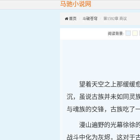
马驰小说网
首页
斗破苍穹
第1592章 商议
阅读背景:
望着天空之上那缓缓
沉，虽说古族并未如同灵
与魂族的交锋，古族吃了
漫山遍野的光幕徐徐
战斗中化为灰烬，这对于