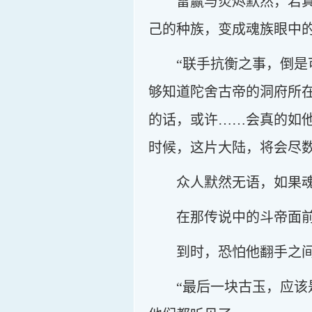
雷赢与炎烬默然，若
己的种族，变成魂族眼中
“联手抗衡之事，倒
够知道陀舍古帝的洞府所
的话，或许……会真的如他
时候，这片大陆，将会尽数
众人默然无语，如果
在那传说中的斗帝面
到时，恐怕他翻手之
“最后一块古玉，应