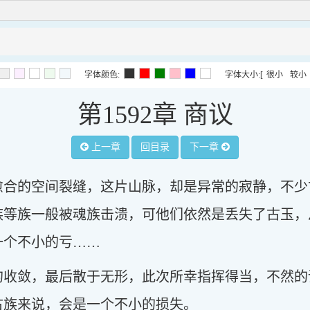
字体颜色:
字体大小:
[
很小
较小
第1592章 商议
上一章
回目录
下一章
愈合的空间裂缝，这片山脉，却是异常的寂静，不少
族等族一般被魂族击溃，可他们依然是丢失了古玉，
一个不小的亏……
的收敛，最后散于无形，此次所幸指挥得当，不然的
古族来说，会是一个不小的损失。