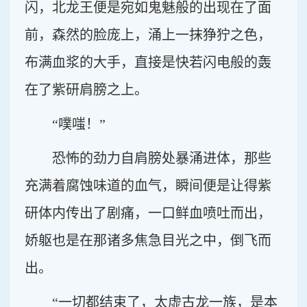
闪，北龙王便是宛如鬼魅般的出现在了面
前，森然的脸庞上，涌上一抹狰狞之色，
布满血浆的大手，直接是快若闪电般的轰
在了紫研肩膀之上。
“噗嗤！”
恐怖的劲力自肩膀处暴涌进体，那些
充满着腐蚀味道的血气，瞬间便是让得紫
研体内传出了剧痛，一口鲜血喷吐而出，
娇躯也是在那诸多焦急目光之中，倒飞而
出。
“一切都结束了，太虚古龙一族，是本