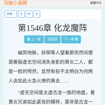
马驰小说网
繁體中文
字体：
小
中
大
第1546章 化龙魔阵
上一章
回目录
下一章
幽冥地脉，妖暝等人望着那突然间便
是撕裂虚无空间消失身影的萧炎二人，都
是一脸的愕然，显然有些不太明白为何两
人会如此火急火燎的离去……
“虚无空间是太虚古龙一族的地盘，看
萧炎兄弟如此紧张的模样，莫非是古龙一