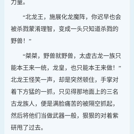
力量。
“北龙王，施展化龙魔阵，你迟早也会
被杀戮蒙淆理智，变成一头只知道杀戮的
野兽！”
“桀桀，野兽就野兽，太虚古龙一族只
能本王来一统，龙皇，也只能本王来做！”
北龙王怪笑一声，却是突然顿住，手掌对
着下方猛的一抓，只见得那地面上的三名
古龙族人，便是满脸痛苦的被隔空抓起，
然后将他们当做武器一般，狠狠的对着紫
研甩了过去。