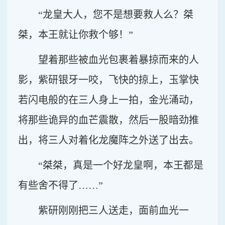
“龙皇大人，您不是想要救人么？桀
桀，本王就让你救个够！”
望着那些被血光包裹着暴掠而来的人
影，紫研银牙一咬，飞快的掠上，玉掌快
若闪电般的在三人身上一拍，金光涌动，
将那些诡异的血芒震散，然后一股暗劲推
出，将三人对着化龙魔阵之外送了出去。
“桀桀，真是一个好龙皇啊，本王都是
有些舍不得了……”
紫研刚刚把三人送走，面前血光一