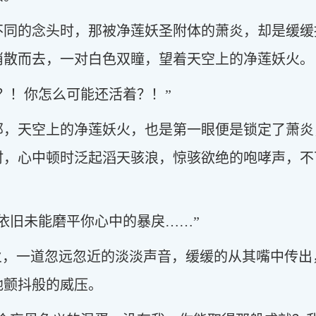
不同的念头时，那被净莲妖圣附体的萧炎，却是缓缓
消散而去，一对白色双瞳，望着天空上的净莲妖火。
？！你怎么可能还活着？！”
那，天空上的净莲妖火，也是第一眼便是锁定了萧炎
时，心中顿时泛起滔天骇浪，惊骇欲绝的咆哮声，不
依旧未能磨平你心中的暴戾……”
妖火，一道忽远忽近的淡淡声音，缓缓的从其嘴中传
地颤抖般的威压。