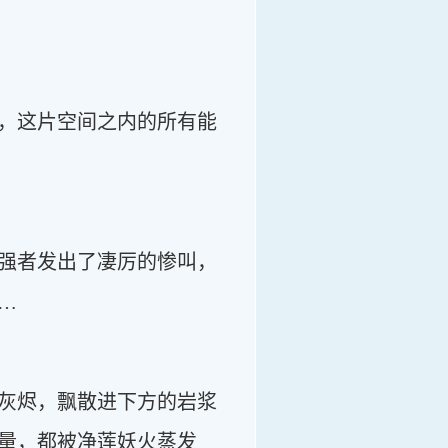
，这片空间之内的所有能
强者发出了凄厉的惨叫，
…
灰烬，飘散进下方的岩浆
量，都被净莲妖火蒸发