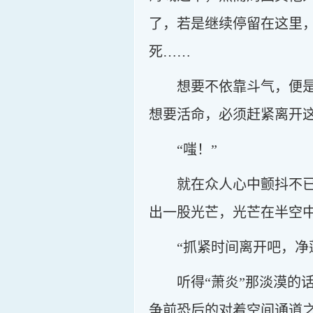
了，若是继续停留在这里
死……
想要不依靠斗气，便
想要活命，必须赶紧离开
“嗤！”
就在众人心中颤抖不
出一股光芒，光芒在半空
“抓紧时间离开吧，净
听得“萧炎”那淡漠
争前恐后的对着空间通道