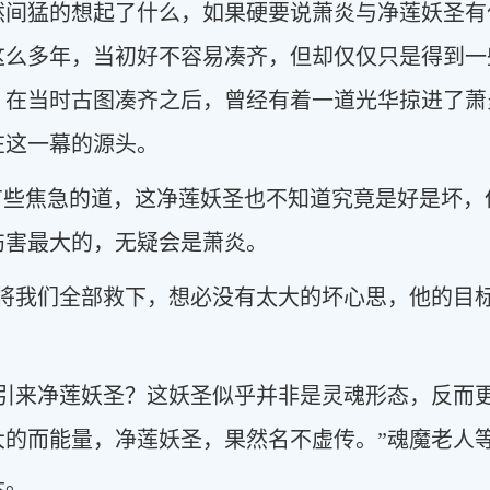
然间猛的想起了什么，如果硬要说萧炎与净莲妖圣有
这么多年，当初好不容易凑齐，但却仅仅只是得到一
，在当时古图凑齐之后，曾经有着一道光华掠进了萧
在这一幕的源头。
有些焦急的道，这净莲妖圣也不知道究竟是好是坏
伤害最大的，无疑会是萧炎。
手将我们全部救下，想必没有太大的坏心思，他的目
会引来净莲妖圣？这妖圣似乎并非是灵魂形态，反而
大的而能量，净莲妖圣，果然名不虚传。”魂魔老人
头。