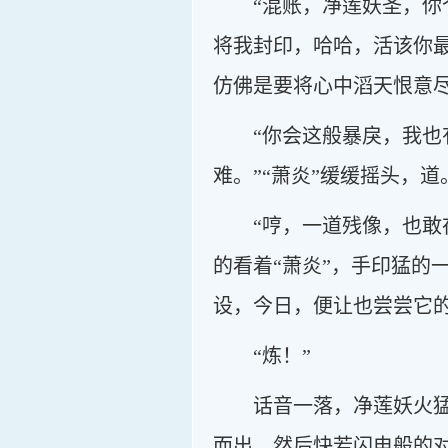
“混账，净莲妖圣，
将我封印，哈哈，活该你最
仿佛是要将心中滔天恨意
“你会这般暴戾，我
难。”“萧炎”缓缓摇头，道
“哼，一道残像，也
的看着“萧炎”，手印猛的
设，今日，便让也尝尝它的
“炼！”
话音一落，净莲妖火
而出，然后快若闪电般的对