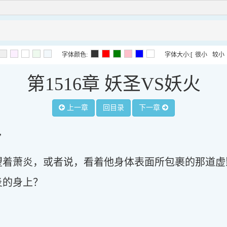
字体颜色:
字体大小:
[
很小
较小
第1516章 妖圣VS妖火
上一章
回目录
下一章
”
望着萧炎，或者说，看着他身体表面所包裹的那道虚
炎的身上？