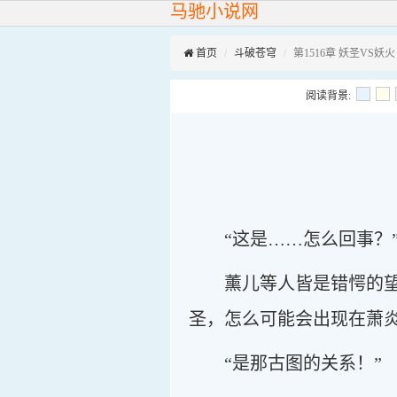
马驰小说网
首页
斗破苍穹
第1516章 妖圣VS妖火
阅读背景:
“这是……怎么回事？
薰儿等人皆是错愕的
圣，怎么可能会出现在萧
“是那古图的关系！”