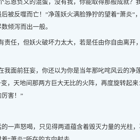
你个忘恩负义的混蛋，没有我，你能取得那般成就？
后被反噬而亡！”净莲妖火满脸狰狞的望着“萧炎”
尽数倾泻而出一般。
也有责任，但妖火破坏力太大，若是任由你自由离开
。
敢在我面前狂妄，你还以为你是当年那叱咤风云的净
一变，天地间那两方巨大无比的火阵，再度旋转起来
厉害！”
猛的一声怒喝，只见得两道蕴含着毁灭力量的光柱，
着“萧炎”所在的方向射去。