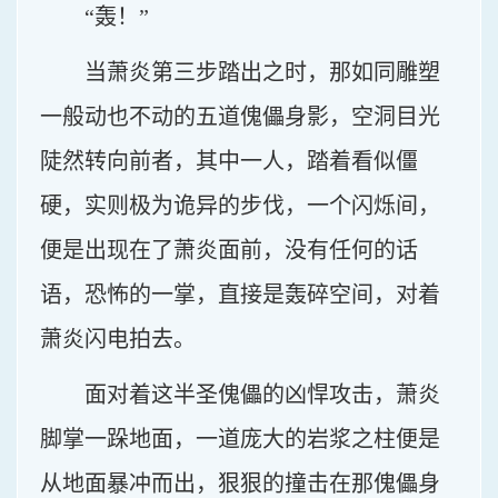
“轰！”
当萧炎第三步踏出之时，那如同雕塑
一般动也不动的五道傀儡身影，空洞目光
陡然转向前者，其中一人，踏着看似僵
硬，实则极为诡异的步伐，一个闪烁间，
便是出现在了萧炎面前，没有任何的话
语，恐怖的一掌，直接是轰碎空间，对着
萧炎闪电拍去。
面对着这半圣傀儡的凶悍攻击，萧炎
脚掌一跺地面，一道庞大的岩浆之柱便是
从地面暴冲而出，狠狠的撞击在那傀儡身