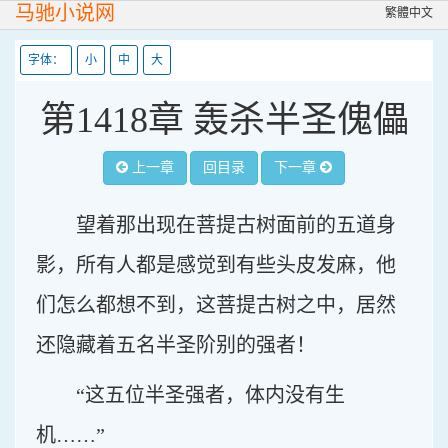
马驰小说网
繁體中文
字体：
小
中
大
第1418章 轰杀半圣傀儡
上一章
回目录
下一章
望着那出现在菩提古树面前的五道身
影，所有人都是感觉到有些头皮发麻，他
们怎么都想不到，这菩提古树之中，居然
还隐藏着五名半圣阶别的强者！
“这五位半圣强者，体内没有生
机……”