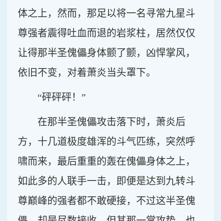
体之上，然而，那足以将一名寻常九星斗
尊强者震得吐血而退的岩浆柱，居然仅仅
让得那半圣傀儡身体颤了颤，凶悍掌风，
依旧不变，对着萧炎当头罩下。
“砰砰砰！”
在那半圣傀儡攻击落下时，萧炎后
方，十几道极度雄浑的斗气匹练，突然呼
啸而来，最后重重的轰在傀儡身体之上，
如此多的人联手一击，即便是达到九转斗
尊巅峰的强者都不敢硬接，不过这半圣傀
儡，却是尽数接收，但其那一掌攻势，也