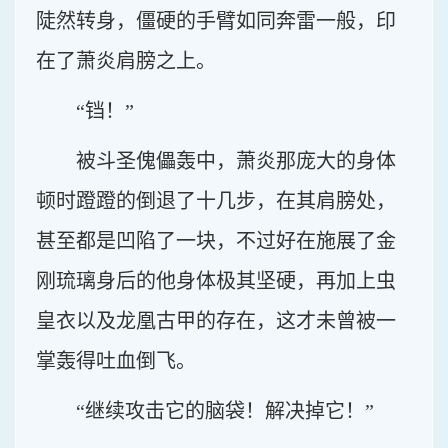
陡然转身，僵硬的手臂如同奔雷一般，印
在了萧炎肩膀之上。
“铛！”
被斗圣傀儡轰中，萧炎那庞大的身体
顿时蹬蹬的倒退了十几步，在其肩膀处，
甚至都是凹陷了一块，不过好在施展了金
刚琉璃身后的他身体极其坚硬，再加上虫
皇衣以及龙凰古甲的存在，这才未曾被一
掌轰得吐血倒飞。
“继续攻击它的脑袋！解决掉它！”