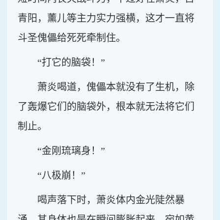
青阳，薰儿等主力实力强横，这才一直将
斗圣傀儡给死死牵制住。
“打它的脑袋！”
萧炎喝道，傀儡本就没有了生机，除
了轰爆它们的脑袋外，根本就无法将它们
制止。
“金刚琉璃身！”
“八极崩！”
喝声落下时，萧炎体内金光陡然暴
涌，其身体也是在瞬间膨胀起来，宛如黄