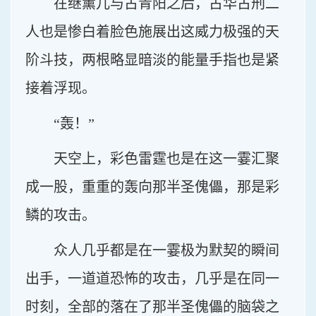
在继薰儿与古青阳之后，古华古刑二
人也是惨白着脸色施展出这威力极强的天
阶斗技，两根略显暗淡的能量手指也是紧
接着浮现。
“轰！”
天空上，彩色雷霆也是在这一霎汇聚
成一股，重重的轰向那半圣傀儡，那是彩
鳞的攻击。
众人几乎都是在一霎极为默契的瞬间
出手，一道道恐怖的攻击，几乎是在同一
时刻，全部的落在了那半圣傀儡的脑袋之