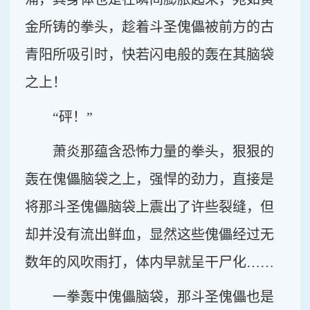
金所铸的拳头，趁着斗圣傀儡被前方的古
青阳所吸引时，快若闪电般的轰在其脑袋
之上！
“砰！”
萧炎那蕴含恐怖力量的拳头，狠狠的
轰在傀儡脑袋之上，强悍的劲力，直接是
将那斗圣傀儡脑袋上震出了许些裂缝，但
却并没有流出鲜血，显然这些傀儡经过无
数年的风吹雨打，体内早就呈干尸化……
一拳轰中傀儡脑袋，那斗圣傀儡也是