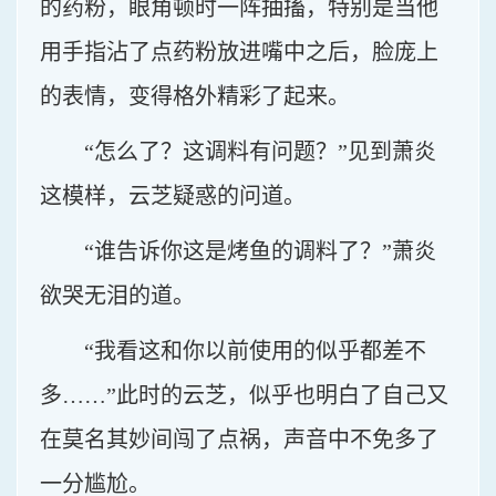
的药粉，眼角顿时一阵抽搐，特别是当他
用手指沾了点药粉放进嘴中之后，脸庞上
的表情，变得格外精彩了起来。
“怎么了？这调料有问题？”见到萧炎
这模样，云芝疑惑的问道。
“谁告诉你这是烤鱼的调料了？”萧炎
欲哭无泪的道。
“我看这和你以前使用的似乎都差不
多……”此时的云芝，似乎也明白了自己又
在莫名其妙间闯了点祸，声音中不免多了
一分尴尬。