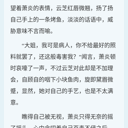
望着萧炎的表情，云芝红唇微翘，扬了扬
自己手上的一条烤鱼，淡淡的话语中，威
胁意味不言而喻。
“大姐，我可是病人，你不给最好的照
料就罢了，还这般毒害我？”闻言，萧炎顿
时哀嚎了一声，不过云芝对此却是不加理
会，自顾自的咽下小块鱼肉，旋即黛眉微
蹙，显然，她对自己的手艺，也是不太满
意。
瞧得自己被无视，萧炎只得无奈的摇