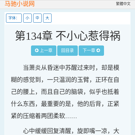
马驰小说网
繁體中文
字体：
小
中
大
第134章 不小心惹得祸
上一章
回目录
下一章
当萧炎从昏迷中苏醒过来时，却是模
糊的感觉到，一只温润的玉臂，正环在自
己的腰上，而且自己的脑袋，似乎也抵着
什么东西，最重要的是，他的后背，正紧
紧的压缩着两团柔软……
心中缓缓回复清醒，旋即嘴一凉，大