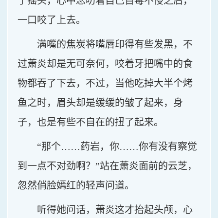
了摇头，心中念叨着自己百毒不侵之后，
一口咬了上去。
满嘴的焦炭将嘴唇印得有些发黑，不
过萧炎却是无可奈何，咬着牙把嘴中的食
物都吞了下去，不过，当他吃掉大半个烤
鱼之时，眉头却是缓缓的皱了起来，身
子，也是有些不自在的扭了起来。
“那个……药岩，你……你有没有察觉
到一点不对劲啊？”站在萧炎面前的云芝，
忽然俏脸嫣红的轻声问道。
听得她问话，萧炎这才抬起头颅，心