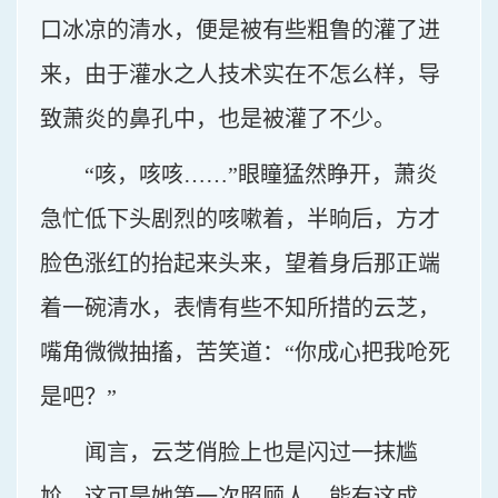
口冰凉的清水，便是被有些粗鲁的灌了进
来，由于灌水之人技术实在不怎么样，导
致萧炎的鼻孔中，也是被灌了不少。
“咳，咳咳……”眼瞳猛然睁开，萧炎
急忙低下头剧烈的咳嗽着，半晌后，方才
脸色涨红的抬起来头来，望着身后那正端
着一碗清水，表情有些不知所措的云芝，
嘴角微微抽搐，苦笑道：“你成心把我呛死
是吧？”
闻言，云芝俏脸上也是闪过一抹尴
尬，这可是她第一次照顾人，能有这成