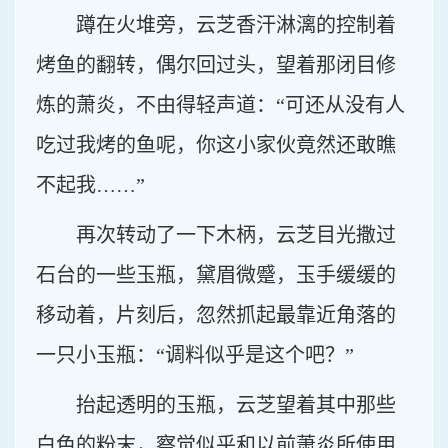
蹲在火堆旁，云芝香汗淋漓的控制着
烤鱼的翻转，偶尔回过头，望着那闭目修
炼的萧炎，不由得轻声道：“可还从没有人
吃过我烤的鱼呢，你这小家伙竟然还敢瞧
不起我……”
再次转动了一下木柄，云芝目光撒过
石台的一些玉瓶，黛眉微蹙，玉手缓缓的
移动着，片刻后，忽然抓起最靠近角落的
一只小玉瓶：“调料似乎是这个吧？”
抬起透明的玉瓶，云芝望着其中那些
白色的粉末，察觉似乎和以前萧炎所使用