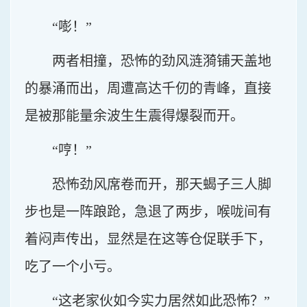
“嘭！”
两者相撞，恐怖的劲风涟漪铺天盖地
的暴涌而出，周遭高达千仞的青峰，直接
是被那能量余波生生震得爆裂而开。
“哼！”
恐怖劲风席卷而开，那天蝎子三人脚
步也是一阵踉跄，急退了两步，喉咙间有
着闷声传出，显然是在这等仓促联手下，
吃了一个小亏。
“这老家伙如今实力居然如此恐怖？”