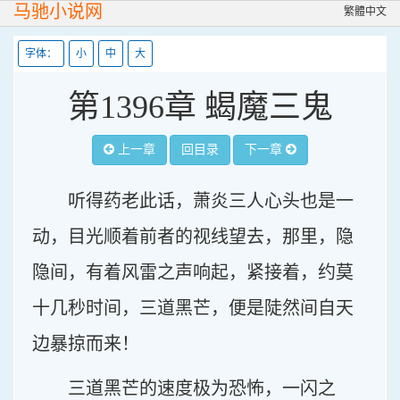
马驰小说网
繁體中文
字体：
小
中
大
第1396章 蝎魔三鬼
上一章
回目录
下一章
听得药老此话，萧炎三人心头也是一
动，目光顺着前者的视线望去，那里，隐
隐间，有着风雷之声响起，紧接着，约莫
十几秒时间，三道黑芒，便是陡然间自天
边暴掠而来！
三道黑芒的速度极为恐怖，一闪之