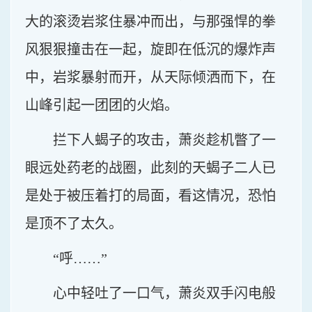
大的滚烫岩浆住暴冲而出，与那强悍的拳
风狠狠撞击在一起，旋即在低沉的爆炸声
中，岩浆暴射而开，从天际倾洒而下，在
山峰引起一团团的火焰。
拦下人蝎子的攻击，萧炎趁机瞥了一
眼远处药老的战圈，此刻的天蝎子二人已
是处于被压着打的局面，看这情况，恐怕
是顶不了太久。
“呼……”
心中轻吐了一口气，萧炎双手闪电般