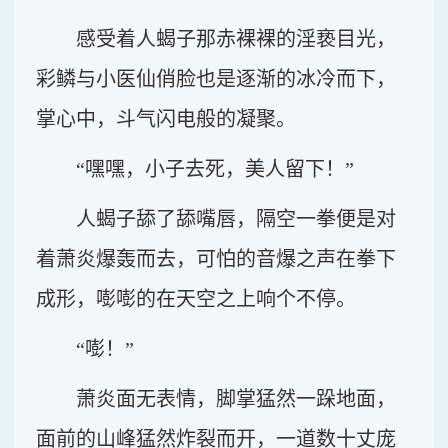
感受着人蝎子那赤裸裸的淫亵目光，
彩鳞与小医仙俏脸也是逐渐的冰冷而下，
掌心中，斗气闪电般的凝聚。
“嘿嘿，小子去死，美人留下！”
人蝎子舔了舔嘴唇，隔空一拳便是对
着萧炎爆轰而去，可怕的音爆之声在拳下
成形，嘭嘭的在天空之上响个不停。
“嘭！”
萧炎面无表情，脚掌猛然一跺地面，
面前的山峰猛然炸裂而开，一道数十丈庞