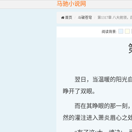
马驰小说网
首页
斗破苍穹
第1317章 八大统领
阅读背景:
翌日，当温暖的阳光
睁开了双眼。
而在其睁眼的那一刻
然的灌注进入萧炎眉心之