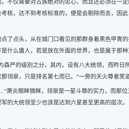
刻，不仅需要对古族绝对的忠心，而且还必须在一定
会考核，达不到考核标准的，便是会剔除而去，因此
的点了点头，从在城门口看见的那群身着黑色甲胄的
不是什么庸人，若是放在外面的世界，也是属于那种
极为森严的级别之分，其内，设有八大统领，而昨日
过那翎泉，只是排名第七而已。”一旁的天火尊者笑
…”萧炎眼眸微眯，翎泉是一星斗尊的实力，而那
湮军的大统领至少也该是达到六星甚至更高的层次。