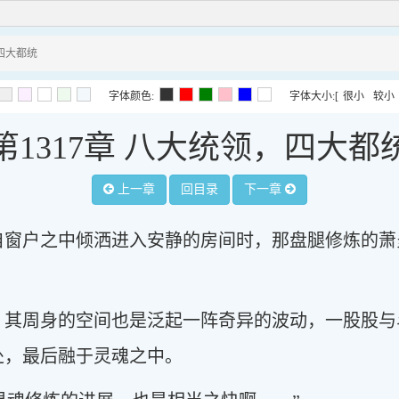
，四大都统
字体颜色:
字体大小:
[
很小
较小
第1317章 八大统领，四大都
上一章
回目录
下一章
自窗户之中倾洒进入安静的房间时，那盘腿修炼的萧
，其周身的空间也是泛起一阵奇异的波动，一股股与
处，最后融于灵魂之中。