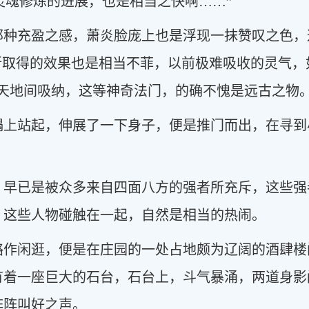
，灵魂修炼的进展，也是相当之快啊……”
那种充盈之感，萧炎脸庞上也是浮现一抹赞叹之色，
所取得的效果也是相当不菲，以前极难吸收的灵气，
从天地间吸纳，这等神奇法门，的确不愧是远古之物
榻上站起，伸展了一下身子，便是推门而出，在寻到
，早已是被众多来自四面八方的强者所充斥，这些强
，这些人物碰触在一起，自然是相当的热闹。
略作闲逛，便是在庄园的一处占地颇为辽阔的酒肆楼
有着一座巨大的石台，石台上，斗气暴涌，两道身影
阵阵叫好之声。