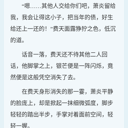
“嗯……其他人交给你们吧，萧炎留给
我，我会让得这小子，把当年的债，好生
给还上一还的！”费天面露狰狞之色，低沉
的道。
话音一落，费天还不待其他二人回
话，他脚掌之上，银芒便是一阵闪烁，竟
然便是这般凭空消失了去。
在费天身形消失的那一霎，萧炎平静
的脸庞上，却是掀起一抹细微弧度，脚步
轻轻的踏出半步，手掌对着面前空间，轻
轻一握。