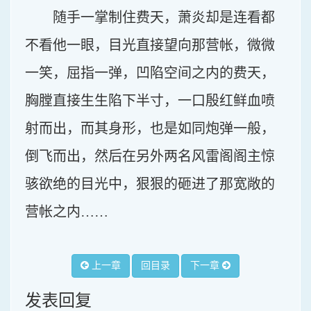
随手一掌制住费天，萧炎却是连看都
不看他一眼，目光直接望向那营帐，微微
一笑，屈指一弹，凹陷空间之内的费天，
胸膛直接生生陷下半寸，一口殷红鲜血喷
射而出，而其身形，也是如同炮弹一般，
倒飞而出，然后在另外两名风雷阁阁主惊
骇欲绝的目光中，狠狠的砸进了那宽敞的
营帐之内……
上一章
回目录
下一章
发表回复