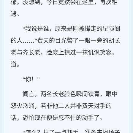
郁，没想到，今日竟然会在这里，再次相
遇。
“我说是谁，原来是刚被撵走的星陨阁
的人……”费天的目光瞥了一眼一旁的胡长
老与齐长老，脸庞上掠过一抹讥讽笑容，
道。
“你！”
闻言，两名长老脸色瞬间铁青，眼中
怒火汹涌，若非他二人并非费天对手的
话，恐怕现在便是忍不住的动手了。
“怎么？拉了一点帮手，准备来找场子