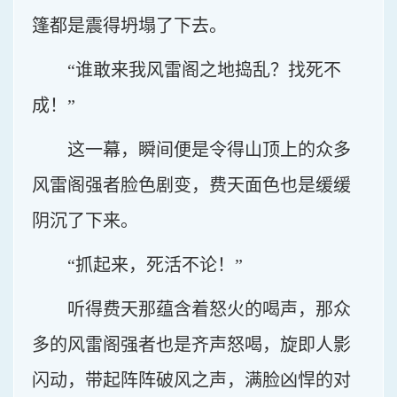
篷都是震得坍塌了下去。
“谁敢来我风雷阁之地捣乱？找死不
成！”
这一幕，瞬间便是令得山顶上的众多
风雷阁强者脸色剧变，费天面色也是缓缓
阴沉了下来。
“抓起来，死活不论！”
听得费天那蕴含着怒火的喝声，那众
多的风雷阁强者也是齐声怒喝，旋即人影
闪动，带起阵阵破风之声，满脸凶悍的对