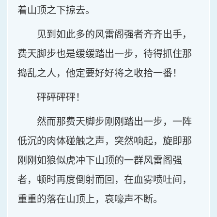
着山顶之下掠去。
见到如此多的风雷阁强者齐齐出手，
费天脚步也是缓缓踏出一步，待得抓住那
捣乱之人，他定要好好将之收拾一番！
砰砰砰砰！
然而那费天脚步刚刚踏出一步，一阵
低沉的肉体碰触之声，突然响起，旋即那
刚刚如狼似虎冲下山顶的一群风雷阁强
者，顿时再度倒射而回，在血雾喷吐间，
重重的落在山顶上，哀嚎声不断。