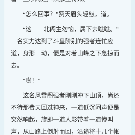
“怎么回事？”费天眉头轻皱，道。
“这……北阁主勿恼，属下去瞧瞧。”
一名实力达到了斗皇阶别的强者连忙应
道，身形一动，便是对着山峰之下急掠而
去。
“嘭！”
这名风雷阁强者刚刚冲下山顶，尚还
不待那费天回过神来，一道低沉闷声便是
突然响起，旋即一道人影带着一道惨叫
声，从山路上倒射而回，沿途将十几个帐