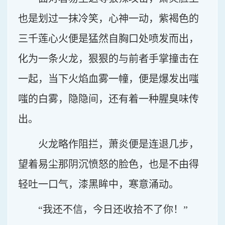
也是划过一抹冷笑，心神一动，紫褐色的
三千莲心火便是猛然自胸口处喷发而出，
化为一条火龙，狠狠的与前者手掌撞击在
一起，当下火焰血雾一幢，便是爆发出嗤
嗤的白雾，隐隐间，还有着一种腥臭味传
出。
火龙略作阻拦，萧炎便是连退几步，
望着易尘那阴沉愤怒的脸色，也是不由得
轻吐一口气，漆黑眸中，寒意涌动。
“我还不信，今日还收拾不了你！”