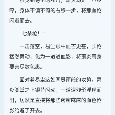
察觉到易尘的攻击，萧炎却是一声冷
哼，身体不偏不倚的右移一步，将那血枪
闪避而去。
“七杀枪！”
一击落空，易尘眼中血芒更甚，长枪
猛然舞动，化为一道道血影，将萧炎周身
要害尽数包裹。
面对着易尘这如同暴雨般的攻势，萧
炎脚掌之上银芒闪动，一道道残影浮现而
出，居然是直接将那些密密麻麻的血色枪
影给避了开去。