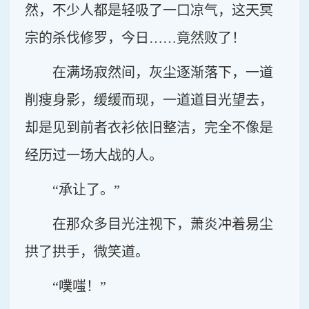
然，不少人都是轻吸了一口凉气，这天冥
宗的杀伐修罗，今日……竟然败了！
在满场寂然间，灰尘逐渐落下，一道
削瘦身影，缓缓而现，一道道目光望去，
却是见到前者衣衫依旧整洁，完全不像是
经历过一场大战的人。
“承让了。”
在那众多目光注视下，萧炎冲着易尘
拱了拱手，微笑道。
“噗嗤！”