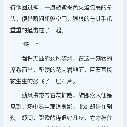
待他回过神，一道被紫褐色火焰包裹的拳
头，便是瞬间撕裂空间，狠狠的与其手爪
重重的撞击在了一起。
“嘭！”
强悍无匹的劲风涟漪，在这一刻猛的
席卷而出，坚硬的花岗岩地面，巨石直接
被生生的掀飞了一层石片。
劲风携带着石灰扩散，旋即众人便是
见到，场中易尘那道身影，此刻却是在剧
烈一颤间，蹬蹬的连退好几步，方才稳住