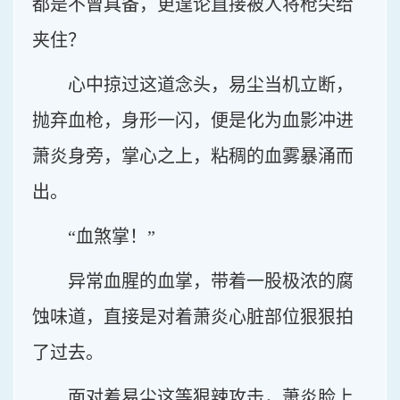
都是不曾具备，更遑论直接被人将枪尖给
夹住？
心中掠过这道念头，易尘当机立断，
抛弃血枪，身形一闪，便是化为血影冲进
萧炎身旁，掌心之上，粘稠的血雾暴涌而
出。
“血煞掌！”
异常血腥的血掌，带着一股极浓的腐
蚀味道，直接是对着萧炎心脏部位狠狠拍
了过去。
面对着易尘这等狠辣攻击，萧炎脸上