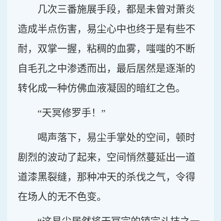
几次三番施展手段，都是未曾对萧炎
造成半点伤害，易尘心中也终于是有些不
耐，双掌一握，粘稠的血雾，嗤嗤的不断
自毛孔之中渗透而出，最后居然是逐渐的
转化成一种仿佛血液凝固的暗红之色。
“天冥修罗手！”
喝声落下，易尘手掌处的空间，顿时
剧烈的波动了起来，空间悄然蔓延出一道
道漆黑裂缝，那种冲天的杀伐之气，令得
在场人的无不色变。