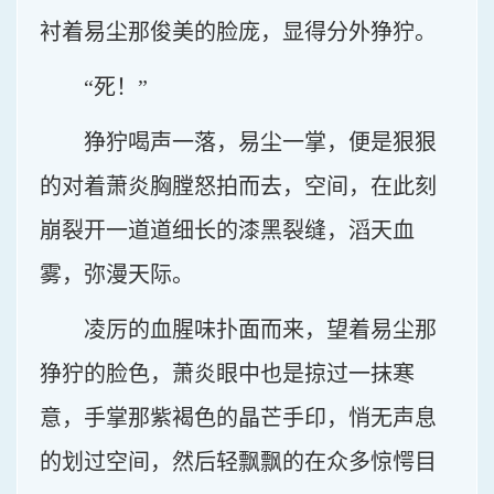
衬着易尘那俊美的脸庞，显得分外狰狞。
“死！”
狰狞喝声一落，易尘一掌，便是狠狠
的对着萧炎胸膛怒拍而去，空间，在此刻
崩裂开一道道细长的漆黑裂缝，滔天血
雾，弥漫天际。
凌厉的血腥味扑面而来，望着易尘那
狰狞的脸色，萧炎眼中也是掠过一抹寒
意，手掌那紫褐色的晶芒手印，悄无声息
的划过空间，然后轻飘飘的在众多惊愕目