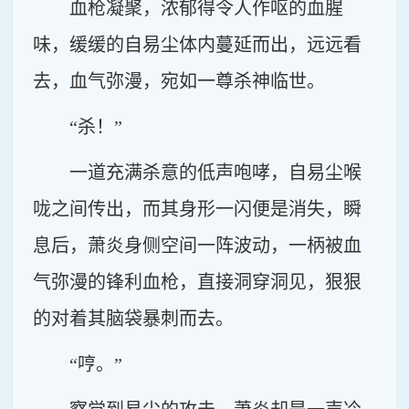
血枪凝聚，浓郁得令人作呕的血腥
味，缓缓的自易尘体内蔓延而出，远远看
去，血气弥漫，宛如一尊杀神临世。
“杀！”
一道充满杀意的低声咆哮，自易尘喉
咙之间传出，而其身形一闪便是消失，瞬
息后，萧炎身侧空间一阵波动，一柄被血
气弥漫的锋利血枪，直接洞穿洞见，狠狠
的对着其脑袋暴刺而去。
“哼。”