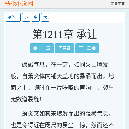
马驰小说网
繁體中文
字体：
小
中
大
第1211章 承让
上一章
回目录
下一章
磅礴气息，在一霎，如同火山喷发
般，自萧炎体内铺天盖地的暴涌而出，地
面之上，顿时在一片咔嚓的声响中，裂出
无数道裂缝！
萧炎突如其来爆发而出的强横气息，
也是令得近在咫尺的易尘一惊，然而还不