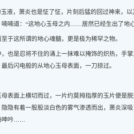
稠的玉液，萧炎也是怔了怔，片刻后猛的回过神来，
喃喃道：“这地心玉母之内……居然已经生出了地心
而至于这所谓的地心魂髓，更是极为稀罕之物。
中，也是忍将不住的涌上一抹难以掩饰的炽热，手掌
，最后闪电般的从地心玉母表面，一刀掠过。
玉母表面上横切而过，一片约莫拇指厚的玉片便是脱
，隐隐有着一股股淡白色的雾气渗透而出，萧炎深吸
畅呻吟……