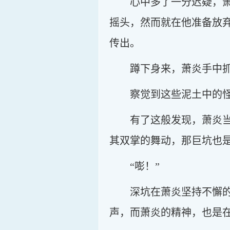
心中多了一分迟疑，
摇头，然而就在他准备放
传出。
蹲下身来，萧炎手中
察觉到这些泥土中的
有了这般发现，萧炎
其双掌的舞动，那巨坑也
“嘭！”
深坑在萧炎坚持不懈
声，而萧炎的精神，也是