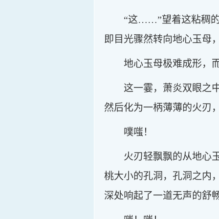
“这……”望着这粘
即目光骤然转向地心玉母，
地心玉母极难成形，
这一霎，萧炎双眼之
然后化为一柄薄薄的火刃
噗嗤！
火刃轻飘飘的从地心
桃大小的孔洞，孔洞之内
深处响起了一道无声的舒