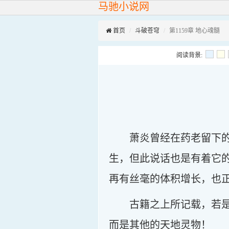
马驰小说网
首页
斗破苍穹
第1159章 地心魂髓
阅读背景:
萧炎曾经在药老留下
生，但此说话也是有着它
再有丝毫的体积增长，也
古籍之上所记载，若
而是其他的天地灵物！