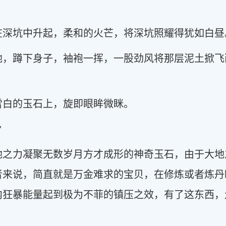
在深坑中升起，柔和的火芒，将深坑照耀得犹如白昼
地，蹲下身子，袖袍一挥，一股劲风将那层泥土掀飞
雪白的玉石上，旋即眼眸微眯。
”
地之力凝聚无数岁月方才成形的神奇玉石，由于大地
者来说，简直就是万金难求的宝贝，在修炼或者炼丹
内狂暴能量起到极为不菲的镇压之效，有了这东西，