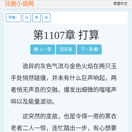
马驰小说网
繁體中文
字体：
小
中
大
第1107章 打算
上一章
回目录
下一章
诡异的灰色气流与金色火焰在两只玉
手处悄然碰撞，并未有什么巨声响起，两
者悄无声息的交融，爆发出细微的嗤嗤声
响以及能量波动。
这突然的变故，也是令得一旁的黑衣
老者二人一惊，连忙踏出一步，有心想要