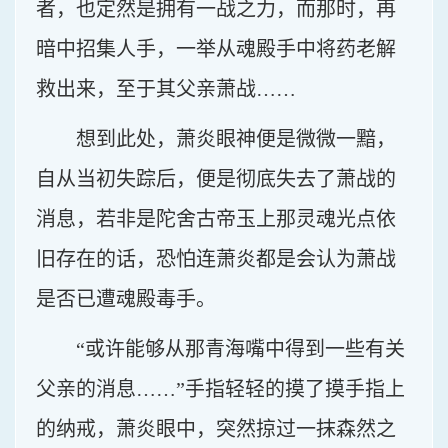
者，也定然是拥有一战之力，而那时，再
暗中招集人手，一举从魂殿手中将药老解
救出来，至于其父亲萧战……
想到此处，萧炎眼神便是微微一黯，
自从当初失踪后，便是彻底失去了萧战的
消息，若非是陀舍古帝玉上那灵魂光点依
旧存在的话，恐怕连萧炎都是会认为萧战
是否已遭魂殿毒手。
“或许能够从那青海嘴中得到一些有关
父亲的消息……”手指轻轻的摸了摸手指上
的纳戒，萧炎眼中，突然掠过一抹森然之