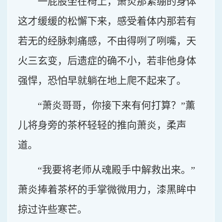
一屁股坐在椅上，萧炎那紧绷的身体
这才缓缓的松懈下来，感受着体内那若有
若无的经脉刺痛感，不由得咧了咧嘴，天
火三玄变，后遗症的确不小，若非他身体
强悍，恐怕早就躺在地上爬不起来了。
“萧炎哥哥，你接下来有何打算？”薰
儿将身旁的茶杯轻轻的推向萧炎，柔声
道。
“我要将老师从魂殿手中解救出来。”
萧炎捧着茶杯的手掌微微用力，漆黑眸中
掠过许些寒芒。