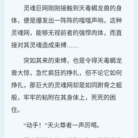
灵魂巨网刚刚接触到天毒蝎龙兽的身
体，便是爆发出一阵阵的嗤嗤声响，这种
灵魂网，能够无视前者的强悍肉体，而直
接对其灵魂造成束缚……
突如其来的束缚，也是令得天毒蝎龙
兽大惊，急忙疯狂的挣扎，但不论它如何
挣扎，那巨大的灵魂网却是如同跗骨之蛆
般，牢牢的粘附在其身体上，死死的困
住。
“动手！”天火尊者一声厉喝。