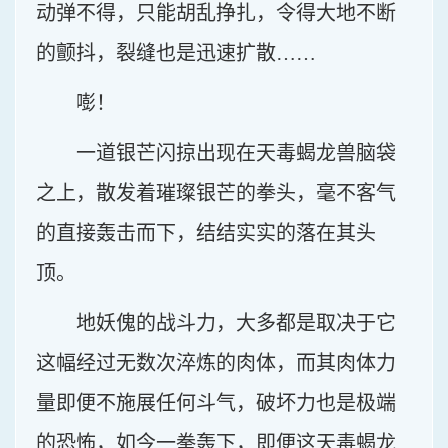
动弹不得，只能胡乱挣扎，令得大地不断
的颤抖，裂缝也是迅速扩散……
嘭！
一道银芒闪掠出现在天毒蝎龙兽脑袋
之上，散发着璀璨银芒的拳头，毫不客气
的直接轰击而下，结结实实的落在其头
顶。
地妖傀的战斗力，大多都是取决于它
这幅经过无数次淬炼的肉体，而其肉体力
量即便不施展任何斗气，破坏力也是极端
的恐怖，如今一拳轰下，即便这天毒蝎龙