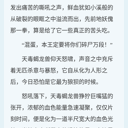
发出痛苦的嘶吼之声，鲜血犹如小溪般的
从破裂的眼眶之中溢流而出，先前地妖傀
那一拳，算是给了它一些真正的苦头吃。
“混蛋，本王定要将你们碎尸万段！”
天毒蝎龙兽仰天怒啸，声音之中充斥
着无匹杀意与暴怒，它自从化为人形之
后，今日恐怕是它最为狼狈的时候。
怒吼落下，天毒蝎龙兽狰狞巨嘴猛的
张开，浓郁的血色能量急速凝聚，仅仅片
刻时间，便是化为一道半尺宽大的血色光