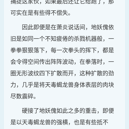
捕捉这家伙，如果最后还让它给跑了，那
可实在是有些得不偿失。
因此即便是在萧炎说话间，地妖傀依
旧是如同一个不知疲倦的杀戮机器般，一
拳拳狠狠落下，每一次拳头的挥下，都是
会令得空间传出阵阵波动，在拳落时，一
圈无形波纹四下扩散而开，这种扩散的劲
力，几乎是将天毒蝎龙兽身体表层的肉块
尽数震碎。
硬接了地妖傀如此之多的重击，即便
是以天毒蝎龙兽的强横，也是有些抵不