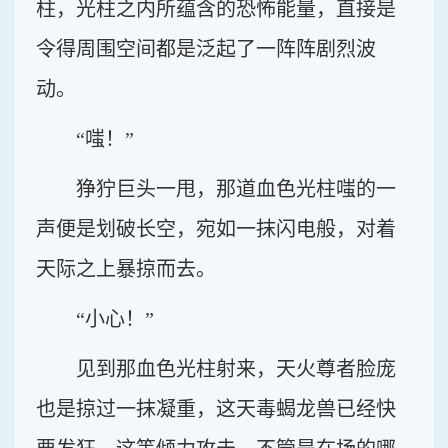
柱，光柱之内所蕴含的恐怖能量，直接是
令得周围空间都是泛起了一阵阵剧烈波
动。
“嗤！”
狰狞巨头一甩，那道血色光柱嗤的一
声便是划破长空，宛如一抹闪电般，对着
天际之上暴掠而去。
“小心！”
见到那血色光柱射来，天火尊者脸庞
也是掠过一抹凝重，这天毒蝎龙兽已经快