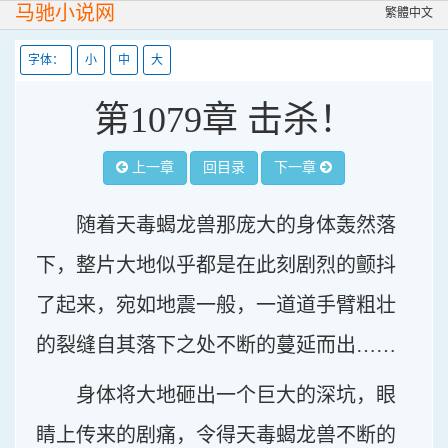
马驰小说网
繁體中文
字体：
小
中
大
第1079章 击杀！
上一章
回目录
下一章
随着天毒蝎龙兽那庞大的身体轰然落
下，整片大地似乎都是在此刻剧烈的颤抖
了起来，宛如地震一般，一道道手臂粗壮
的裂缝自其落下之处不断的蔓延而出……
身体将大地砸出一个巨大的深坑，眼
睛上传来的剧痛，令得天毒蝎龙兽不断的