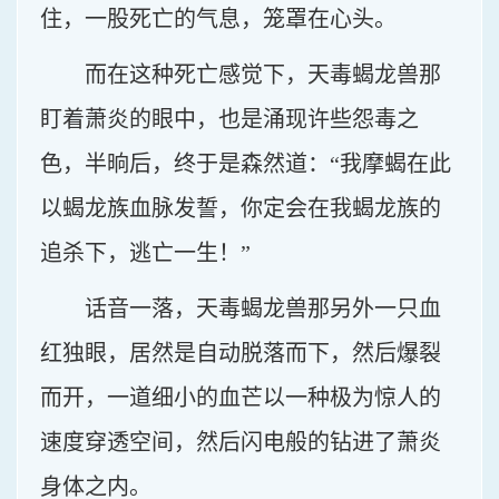
住，一股死亡的气息，笼罩在心头。
而在这种死亡感觉下，天毒蝎龙兽那
盯着萧炎的眼中，也是涌现许些怨毒之
色，半晌后，终于是森然道：“我摩蝎在此
以蝎龙族血脉发誓，你定会在我蝎龙族的
追杀下，逃亡一生！”
话音一落，天毒蝎龙兽那另外一只血
红独眼，居然是自动脱落而下，然后爆裂
而开，一道细小的血芒以一种极为惊人的
速度穿透空间，然后闪电般的钻进了萧炎
身体之内。