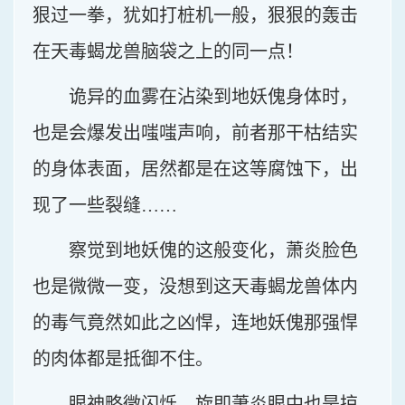
狠过一拳，犹如打桩机一般，狠狠的轰击
在天毒蝎龙兽脑袋之上的同一点！
诡异的血雾在沾染到地妖傀身体时，
也是会爆发出嗤嗤声响，前者那干枯结实
的身体表面，居然都是在这等腐蚀下，出
现了一些裂缝……
察觉到地妖傀的这般变化，萧炎脸色
也是微微一变，没想到这天毒蝎龙兽体内
的毒气竟然如此之凶悍，连地妖傀那强悍
的肉体都是抵御不住。
眼神略微闪烁，旋即萧炎眼中也是掠