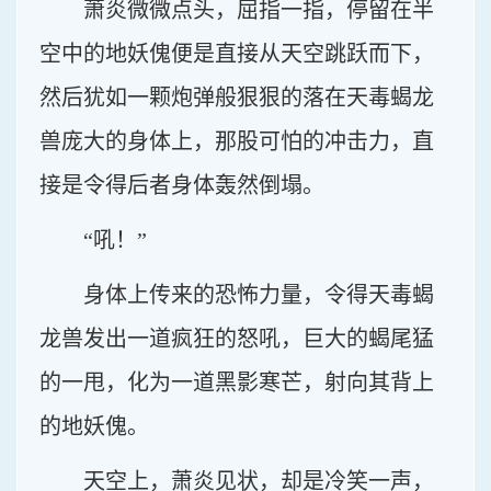
萧炎微微点头，屈指一指，停留在半
空中的地妖傀便是直接从天空跳跃而下，
然后犹如一颗炮弹般狠狠的落在天毒蝎龙
兽庞大的身体上，那股可怕的冲击力，直
接是令得后者身体轰然倒塌。
“吼！”
身体上传来的恐怖力量，令得天毒蝎
龙兽发出一道疯狂的怒吼，巨大的蝎尾猛
的一甩，化为一道黑影寒芒，射向其背上
的地妖傀。
天空上，萧炎见状，却是冷笑一声，