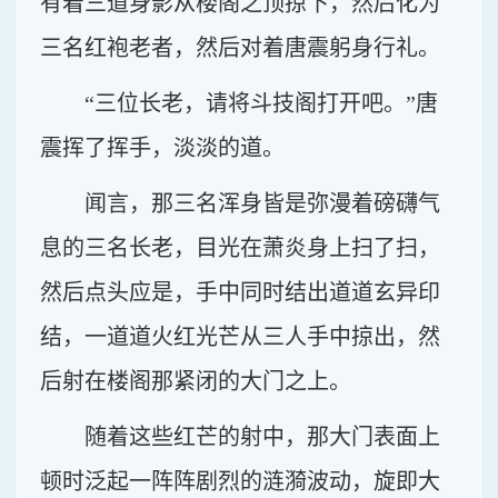
有着三道身影从楼阁之顶掠下，然后化为
三名红袍老者，然后对着唐震躬身行礼。
“三位长老，请将斗技阁打开吧。”唐
震挥了挥手，淡淡的道。
闻言，那三名浑身皆是弥漫着磅礴气
息的三名长老，目光在萧炎身上扫了扫，
然后点头应是，手中同时结出道道玄异印
结，一道道火红光芒从三人手中掠出，然
后射在楼阁那紧闭的大门之上。
随着这些红芒的射中，那大门表面上
顿时泛起一阵阵剧烈的涟漪波动，旋即大