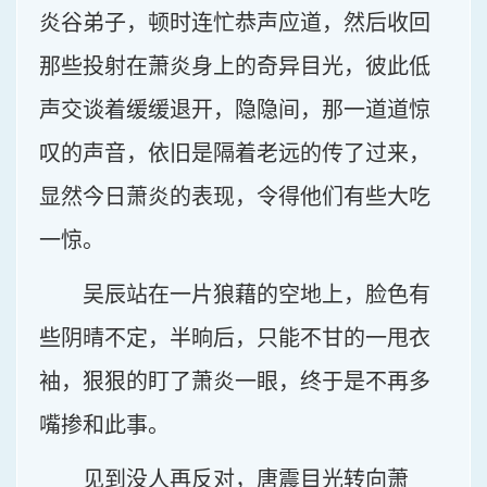
炎谷弟子，顿时连忙恭声应道，然后收回
那些投射在萧炎身上的奇异目光，彼此低
声交谈着缓缓退开，隐隐间，那一道道惊
叹的声音，依旧是隔着老远的传了过来，
显然今日萧炎的表现，令得他们有些大吃
一惊。
吴辰站在一片狼藉的空地上，脸色有
些阴晴不定，半晌后，只能不甘的一甩衣
袖，狠狠的盯了萧炎一眼，终于是不再多
嘴掺和此事。
见到没人再反对，唐震目光转向萧