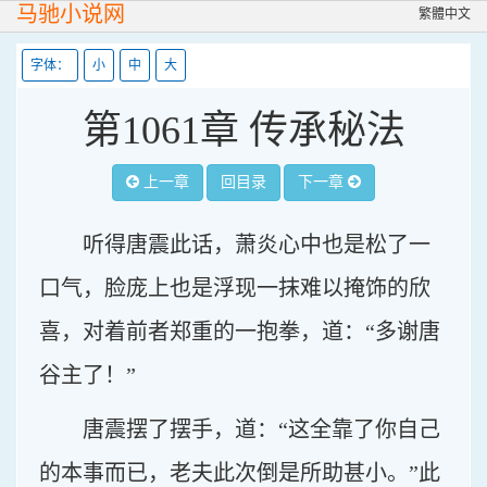
马驰小说网
繁體中文
字体：
小
中
大
第1061章 传承秘法
上一章
回目录
下一章
听得唐震此话，萧炎心中也是松了一
口气，脸庞上也是浮现一抹难以掩饰的欣
喜，对着前者郑重的一抱拳，道：“多谢唐
谷主了！”
唐震摆了摆手，道：“这全靠了你自己
的本事而已，老夫此次倒是所助甚小。”此